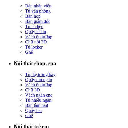
Bàn nhân viên
Tủ văn phòng
Bàn họp
Bàn giám đốc
Tủ tài liệu
Quầy lễ tân
Vách ốp tường
Chữ nổi 3D
Tủ locker
Ghế
Nội thất shop, spa
Tủ, kệ trưng bày
Quầy thu ngân
Vách ốp tường
Chữ 3D
Vách ngăn cnc
Tủ nhiều ngăn
Bàn làm nail
Quầy bar
Ghế
Nội thất trẻ em