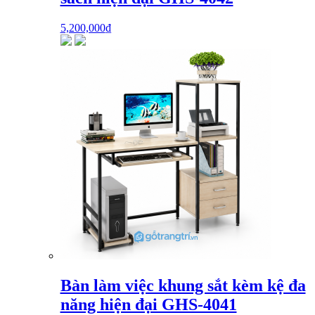
5,200,000
₫
Bàn làm việc khung sắt kèm kệ đa
năng hiện đại GHS-4041