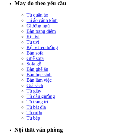
May đo theo yêu cầu
Tủ quần áo
Tú áo cánh kính
Giường ngủ
Bàn trang điểm
Kệ tivi
Tủ tivi
Kệ tv treo tường
Bàn sofa
Ghế sofa
Sofa gỗ
Bàn ghế ăn
Bàn học sinh
Bàn làm việc
Giá sách
Tủ giày
Tủ đầu giường
Tủ trang trí
Tủ bát đĩa
Tủ rượu
Tủ bếp
Nội thất văn phòng