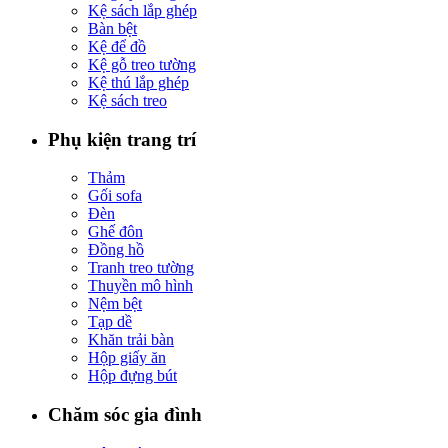
Kệ sách lắp ghép
Bàn bệt
Kệ để đồ
Kệ gỗ treo tường
Kệ thú lắp ghép
Kệ sách treo
Phụ kiện trang trí
Thảm
Gối sofa
Đèn
Ghế đôn
Đồng hồ
Tranh treo tường
Thuyền mô hình
Nệm bệt
Tạp dề
Khăn trải bàn
Hộp giấy ăn
Hộp đựng bút
Chăm sóc gia đình