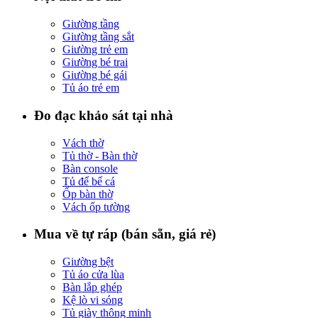
Giường tầng
Giường tầng sắt
Giường trẻ em
Giường bé trai
Giường bé gái
Tủ áo trẻ em
Đo đạc khảo sát tại nhà
Vách thờ
Tủ thờ - Bàn thờ
Bàn console
Tủ để bể cá
Ốp bàn thờ
Vách ốp tường
Mua về tự ráp (bán sẵn, giá rẻ)
Giường bệt
Tủ áo cửa lùa
Bàn lắp ghép
Kệ lò vi sóng
Tủ giày thông minh