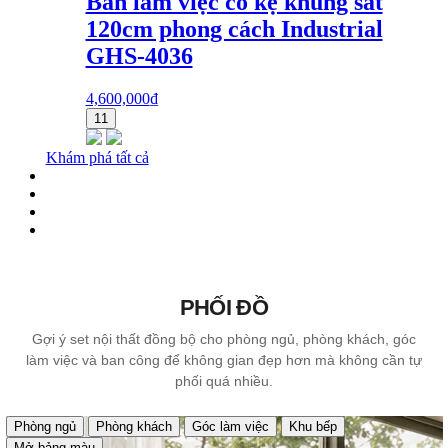
Bàn làm việc có kệ khung sắt
120cm phong cách Industrial
GHS-4036
4,600,000
₫
11
Khám phá tất cả
PHỐI ĐỒ
Gợi ý set nội thất đồng bộ cho phòng ngủ, phòng khách, góc
làm việc và ban công để không gian đẹp hơn mà không cần tự
phối quá nhiều.
Phòng ngủ
Phòng khách
Góc làm việc
Khu bếp
Mở bảng màu