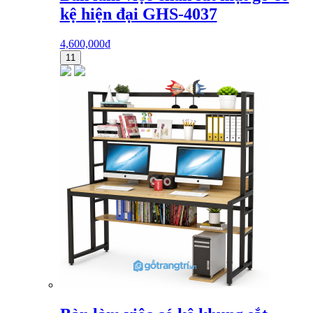
kệ hiện đại GHS-4037
4,600,000
₫
11