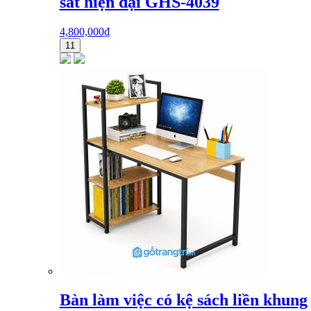
sắt hiện đại GHS-4039
4,800,000
₫
11
Bàn làm việc có kệ sách liền khung