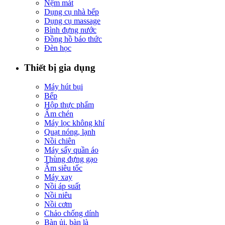
Nệm mát
Dụng cụ nhà bếp
Dụng cụ massage
Bình đựng nước
Đồng hồ báo thức
Đèn học
Thiết bị gia dụng
Máy hút bụi
Bếp
Hộp thực phẩm
Ấm chén
Máy lọc không khí
Quạt nóng, lạnh
Nồi chiên
Máy sấy quần áo
Thùng đựng gạo
Ấm siêu tốc
Máy xay
Nồi áp suất
Nồi niêu
Nồi cơm
Chảo chống dính
Bàn ủi, bàn là