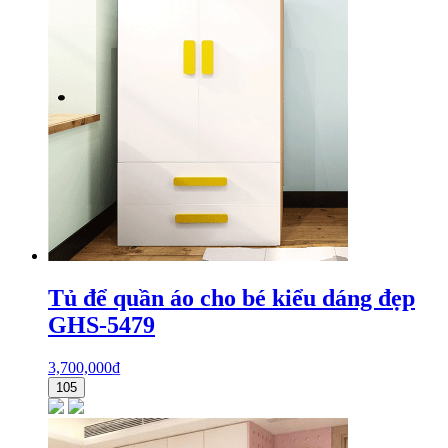
Tủ để quần áo cho bé kiểu dáng đẹp
GHS-5479
3,700,000
₫
105