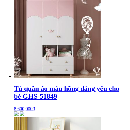
Tủ quần áo màu hồng đáng yêu cho
bé GHS-51849
8,600,000
₫