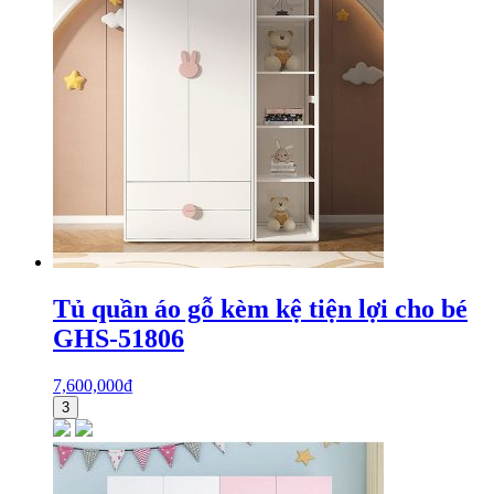
Tủ quần áo gỗ kèm kệ tiện lợi cho bé
GHS-51806
7,600,000
₫
3