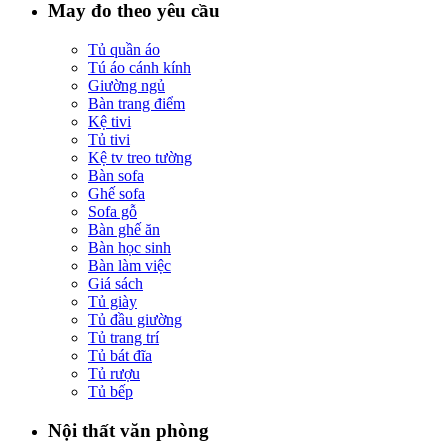
May đo theo yêu cầu
Tủ quần áo
Tú áo cánh kính
Giường ngủ
Bàn trang điểm
Kệ tivi
Tủ tivi
Kệ tv treo tường
Bàn sofa
Ghế sofa
Sofa gỗ
Bàn ghế ăn
Bàn học sinh
Bàn làm việc
Giá sách
Tủ giày
Tủ đầu giường
Tủ trang trí
Tủ bát đĩa
Tủ rượu
Tủ bếp
Nội thất văn phòng