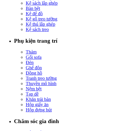
Kệ sách lắp ghép
Bàn bệt
Kệ để đồ
Kệ gỗ treo tường
Kệ thú lắp ghép
Kệ sách treo
Phụ kiện trang trí
Thảm
Gối sofa
Đèn
Ghế đôn
Đồng hồ
Tranh treo tường
Thuyền mô hình
Nệm bệt
Tạp dề
Khăn trải bàn
Hộp giấy ăn
Hộp đựng bút
Chăm sóc gia đình