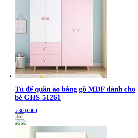
Tủ để quần áo bằng gỗ MDF dành cho
bé GHS-51261
5,300,000
₫
57