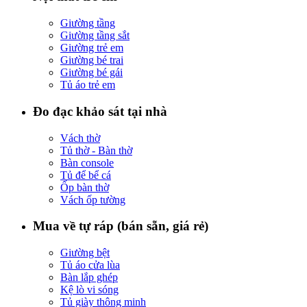
Giường tầng
Giường tầng sắt
Giường trẻ em
Giường bé trai
Giường bé gái
Tủ áo trẻ em
Đo đạc khảo sát tại nhà
Vách thờ
Tủ thờ - Bàn thờ
Bàn console
Tủ để bể cá
Ốp bàn thờ
Vách ốp tường
Mua về tự ráp (bán sẵn, giá rẻ)
Giường bệt
Tủ áo cửa lùa
Bàn lắp ghép
Kệ lò vi sóng
Tủ giày thông minh