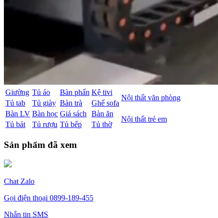
Giường
Tủ áo
Bàn phấn
Kệ tivi
Nội thất văn phòng
Tủ tab
Tủ giày
Bàn trà
Ghế sofa
Bàn LV
Bàn học
Giá sách
Bàn ăn
Nội thất trẻ em
Tủ bát
Tủ rượu
Tủ bếp
Tủ thờ
Sản phẩm đã xem
Chat Zalo
Gọi điện thoại
0899-189-455
Nhắn tin SMS