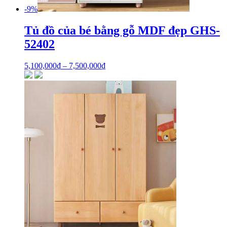
-9%
Tủ đồ của bé bằng gỗ MDF đẹp GHS-
52402
5,100,000
₫
–
7,500,000
₫