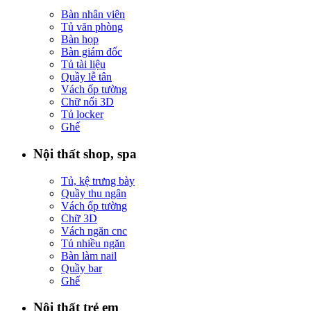
Bàn nhân viên
Tủ văn phòng
Bàn họp
Bàn giám đốc
Tủ tài liệu
Quầy lễ tân
Vách ốp tường
Chữ nổi 3D
Tủ locker
Ghế
Nội thất shop, spa
Tủ, kệ trưng bày
Quầy thu ngân
Vách ốp tường
Chữ 3D
Vách ngăn cnc
Tủ nhiều ngăn
Bàn làm nail
Quầy bar
Ghế
Nội thất trẻ em