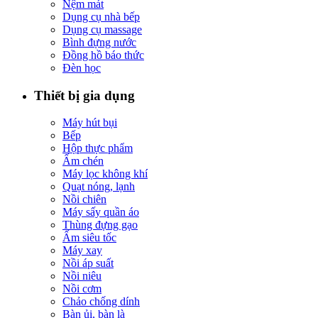
Nệm mát
Dụng cụ nhà bếp
Dụng cụ massage
Bình đựng nước
Đồng hồ báo thức
Đèn học
Thiết bị gia dụng
Máy hút bụi
Bếp
Hộp thực phẩm
Ấm chén
Máy lọc không khí
Quạt nóng, lạnh
Nồi chiên
Máy sấy quần áo
Thùng đựng gạo
Ấm siêu tốc
Máy xay
Nồi áp suất
Nồi niêu
Nồi cơm
Chảo chống dính
Bàn ủi, bàn là