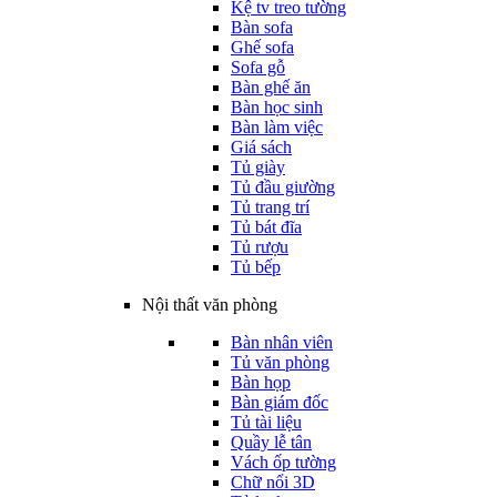
Kệ tv treo tường
Bàn sofa
Ghế sofa
Sofa gỗ
Bàn ghế ăn
Bàn học sinh
Bàn làm việc
Giá sách
Tủ giày
Tủ đầu giường
Tủ trang trí
Tủ bát đĩa
Tủ rượu
Tủ bếp
Nội thất văn phòng
Bàn nhân viên
Tủ văn phòng
Bàn họp
Bàn giám đốc
Tủ tài liệu
Quầy lễ tân
Vách ốp tường
Chữ nổi 3D