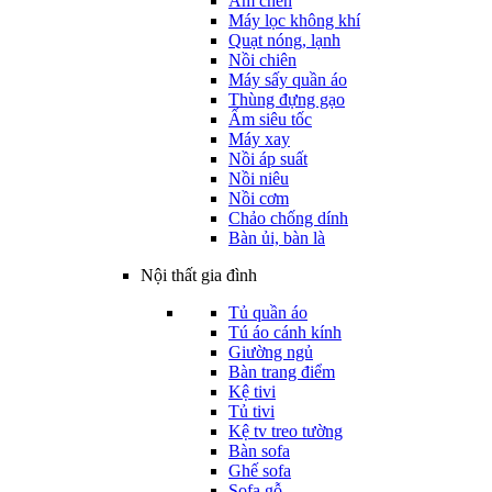
Ấm chén
Máy lọc không khí
Quạt nóng, lạnh
Nồi chiên
Máy sấy quần áo
Thùng đựng gạo
Ấm siêu tốc
Máy xay
Nồi áp suất
Nồi niêu
Nồi cơm
Chảo chống dính
Bàn ủi, bàn là
Nội thất gia đình
Tủ quần áo
Tú áo cánh kính
Giường ngủ
Bàn trang điểm
Kệ tivi
Tủ tivi
Kệ tv treo tường
Bàn sofa
Ghế sofa
Sofa gỗ