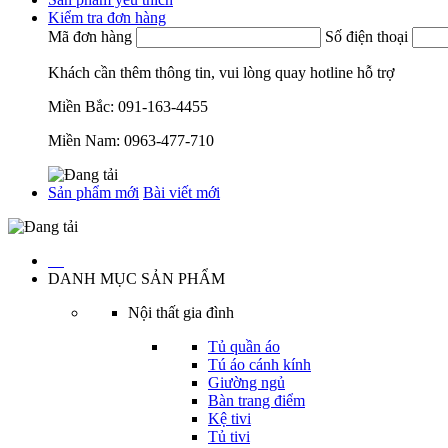
Kiểm tra đơn hàng
Mã đơn hàng
Số điện thoại
Khách cần thêm thông tin, vui lòng quay hotline hỗ trợ
Miền Bắc:
091-163-4455
Miền Nam:
0963-477-710
Sản phẩm mới
Bài viết mới
…
DANH MỤC SẢN PHẨM
Nội thất gia đình
Tủ quần áo
Tú áo cánh kính
Giường ngủ
Bàn trang điểm
Kệ tivi
Tủ tivi