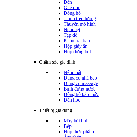
Đèn
Ghế đôn
Đồng hồ
Tranh treo tường
Thuyền mô hình
Nệm bệt
Tạp dề
Khăn trải bàn
Hộp giấy ăn
Hộp đựng bút
Chăm sóc gia đình
Nệm mát
Dụng cụ nhà bếp
Dụng cụ massage
Bình đựng nước
Đồng hồ báo thức
Đèn học
Thiết bị gia dụng
Máy hút bụi
Bếp
Hộp thực phẩm