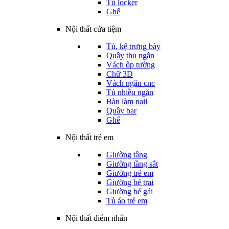
Tủ locker
Ghế
Nội thất cửa tiệm
Tủ, kệ trưng bày
Quầy thu ngân
Vách ốp tường
Chữ 3D
Vách ngăn cnc
Tủ nhiều ngăn
Bàn làm nail
Quầy bar
Ghế
Nội thất trẻ em
Giường tầng
Giường tầng sắt
Giường trẻ em
Giường bé trai
Giường bé gái
Tủ áo trẻ em
Nội thất điểm nhấn