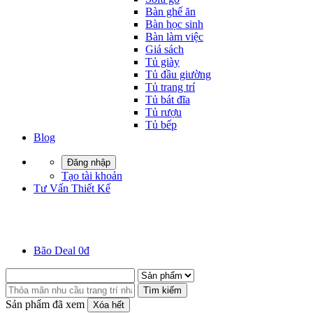
Bàn ghế ăn
Bàn học sinh
Bàn làm việc
Giá sách
Tủ giày
Tủ đầu giường
Tủ trang trí
Tủ bát đĩa
Tủ rượu
Tủ bếp
Blog
Đăng nhập
Tạo tài khoản
Tư Vấn Thiết Kế
Bão Deal 0đ
Tìm kiếm
Sản phẩm đã xem
Xóa hết