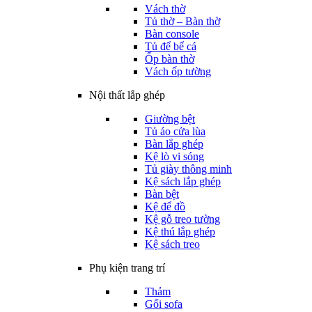
Vách thờ
Tủ thờ – Bàn thờ
Bàn console
Tủ để bể cá
Ốp bàn thờ
Vách ốp tường
Nội thất lắp ghép
Giường bệt
Tủ áo cửa lùa
Bàn lắp ghép
Kệ lò vi sóng
Tủ giày thông minh
Kệ sách lắp ghép
Bàn bệt
Kệ để đồ
Kệ gỗ treo tường
Kệ thú lắp ghép
Kệ sách treo
Phụ kiện trang trí
Thảm
Gối sofa