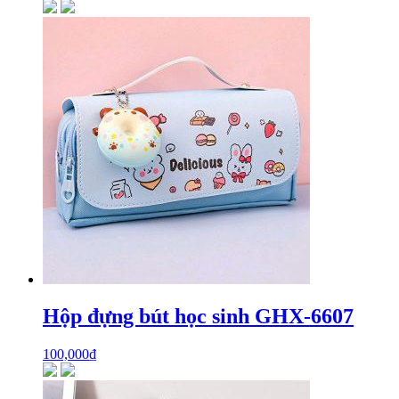
Hộp đựng bút học sinh GHX-6607
100,000
₫