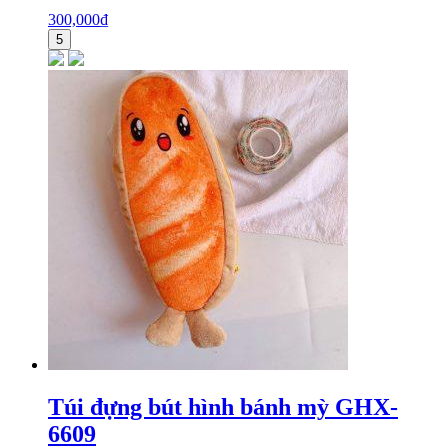
300,000
₫
5
Túi đựng bút hình bánh mỳ GHX-
6609