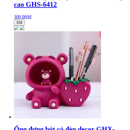
cao GHS-6412
300,000
₫
154
Ống đựng bút có đèn decor GHX-