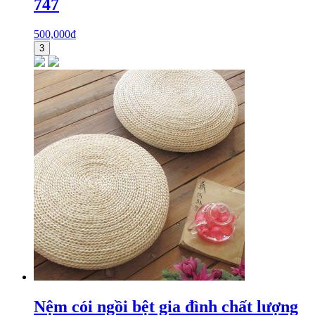
747
500,000
₫
3
Nệm cói ngồi bệt gia đình chất lượng