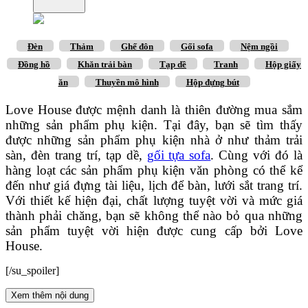
Đèn
Thảm
Ghế đôn
Gối sofa
Nệm ngồi
Đồng hồ
Khăn trải bàn
Tạp dề
Tranh
Hộp giấy
ăn
Thuyền mô hình
Hộp đựng bút
Love House được mệnh danh là thiên đường mua sắm
những sản phẩm phụ kiện. Tại đây, bạn sẽ tìm thấy
được những sản phẩm phụ kiện nhà ở như thảm trải
sàn, đèn trang trí, tạp dề,
gối tựa sofa
. Cùng với đó là
hàng loạt các sản phẩm phụ kiện văn phòng có thể kể
đến như giá đựng tài liệu, lịch để bàn, lưới sắt trang trí.
Với thiết kế hiện đại, chất lượng tuyệt vời và mức giá
thành phải chăng, bạn sẽ không thể nào bỏ qua những
sản phẩm tuyệt vời hiện được cung cấp bởi Love
House.
[/su_spoiler]
Xem thêm nội dung