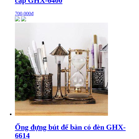
cấp GHX-6400
700,000
₫
Ống đựng bút để bàn có đèn GHX-
6614