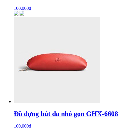
100,000
₫
Đồ đựng bút da nhỏ gọn GHX-6608
100,000
₫