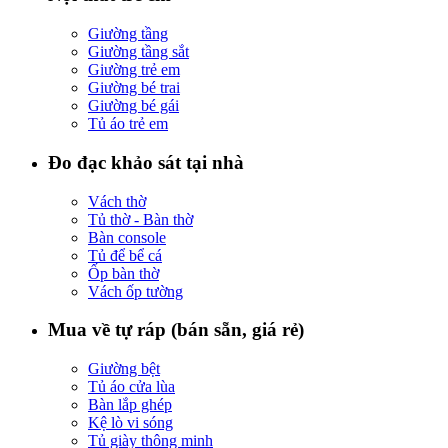
Giường tầng
Giường tầng sắt
Giường trẻ em
Giường bé trai
Giường bé gái
Tủ áo trẻ em
Đo đạc khảo sát tại nhà
Vách thờ
Tủ thờ - Bàn thờ
Bàn console
Tủ để bể cá
Ốp bàn thờ
Vách ốp tường
Mua về tự ráp (bán sẵn, giá rẻ)
Giường bệt
Tủ áo cửa lùa
Bàn lắp ghép
Kệ lò vi sóng
Tủ giày thông minh