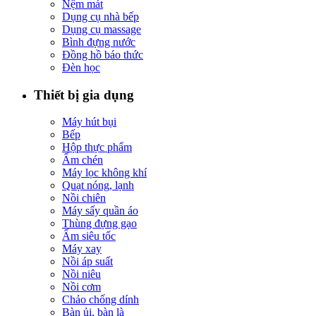
Nệm mát
Dụng cụ nhà bếp
Dụng cụ massage
Bình đựng nước
Đồng hồ báo thức
Đèn học
Thiết bị gia dụng
Máy hút bụi
Bếp
Hộp thực phẩm
Ấm chén
Máy lọc không khí
Quạt nóng, lạnh
Nồi chiên
Máy sấy quần áo
Thùng đựng gạo
Ấm siêu tốc
Máy xay
Nồi áp suất
Nồi niêu
Nồi cơm
Chảo chống dính
Bàn ủi, bàn là