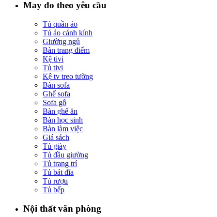
May đo theo yêu cầu
Tủ quần áo
Tú áo cánh kính
Giường ngủ
Bàn trang điểm
Kệ tivi
Tủ tivi
Kệ tv treo tường
Bàn sofa
Ghế sofa
Sofa gỗ
Bàn ghế ăn
Bàn học sinh
Bàn làm việc
Giá sách
Tủ giày
Tủ đầu giường
Tủ trang trí
Tủ bát đĩa
Tủ rượu
Tủ bếp
Nội thất văn phòng