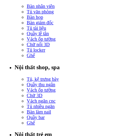
Bàn nhân viên
Tủ văn phòng
Bàn họp
Bàn giám đốc
Tủ tài liệu
Quầy lễ tân
Vách ốp tường
Chữ nổi 3D
Tủ locker
Ghế
Nội thất shop, spa
Tủ, kệ trưng bày
Quầy thu ngân
Vách ốp tường
Chữ 3D
Vách ngăn cnc
Tủ nhiều ngăn
Bàn làm nail
Quầy bar
Ghế
Nội thất trẻ em