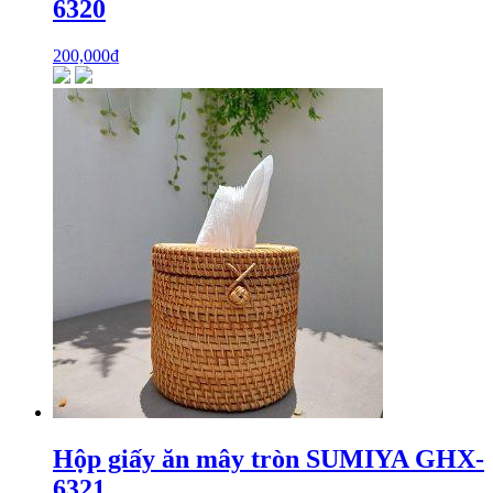
6320
200,000
₫
Hộp giấy ăn mây tròn SUMIYA GHX-
6321