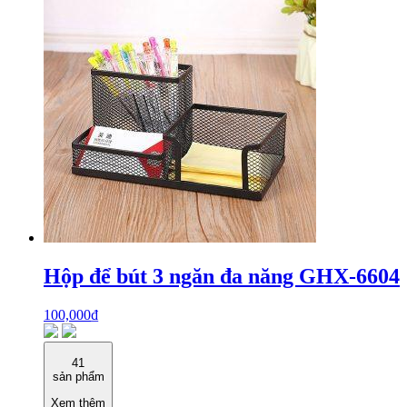
Hộp để bút 3 ngăn đa năng GHX-6604
100,000
₫
41
sản phẩm
Xem thêm