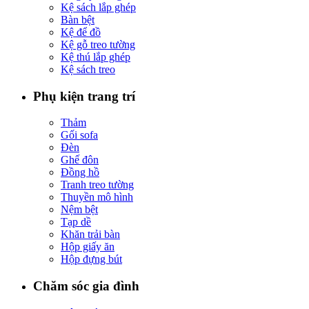
Kệ sách lắp ghép
Bàn bệt
Kệ để đồ
Kệ gỗ treo tường
Kệ thú lắp ghép
Kệ sách treo
Phụ kiện trang trí
Thảm
Gối sofa
Đèn
Ghế đôn
Đồng hồ
Tranh treo tường
Thuyền mô hình
Nệm bệt
Tạp dề
Khăn trải bàn
Hộp giấy ăn
Hộp đựng bút
Chăm sóc gia đình