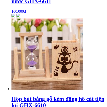
nước GHX-6611
100,000
₫
Hộp bút bằng gỗ kèm đồng hồ cát tiện
lợi GHX-6610