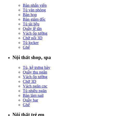
Bàn nhân viên
Tủ văn phòng
Bàn họp
Bàn giám đốc
Tủ tài liệu
Quầy lễ tân
Vách ốp tường
Chữ nổi 3D
Tủ locker
Ghế
Nội thất shop, spa
Tủ, kệ trưng bày
Quầy thu ngân
Vách ốp tường
Chữ 3D
Vách ngăn cnc
Tủ nhiều ngăn
Bàn làm nail
Quầy bar
Ghế
Nội thất trẻ em