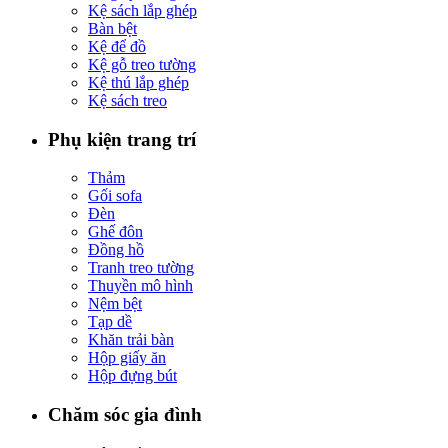
Kệ sách lắp ghép
Bàn bệt
Kệ để đồ
Kệ gỗ treo tường
Kệ thú lắp ghép
Kệ sách treo
Phụ kiện trang trí
Thảm
Gối sofa
Đèn
Ghế đôn
Đồng hồ
Tranh treo tường
Thuyền mô hình
Nệm bệt
Tạp dề
Khăn trải bàn
Hộp giấy ăn
Hộp đựng bút
Chăm sóc gia đình