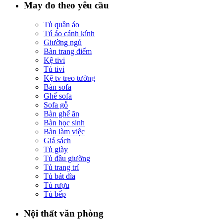
May đo theo yêu cầu
Tủ quần áo
Tú áo cánh kính
Giường ngủ
Bàn trang điểm
Kệ tivi
Tủ tivi
Kệ tv treo tường
Bàn sofa
Ghế sofa
Sofa gỗ
Bàn ghế ăn
Bàn học sinh
Bàn làm việc
Giá sách
Tủ giày
Tủ đầu giường
Tủ trang trí
Tủ bát đĩa
Tủ rượu
Tủ bếp
Nội thất văn phòng