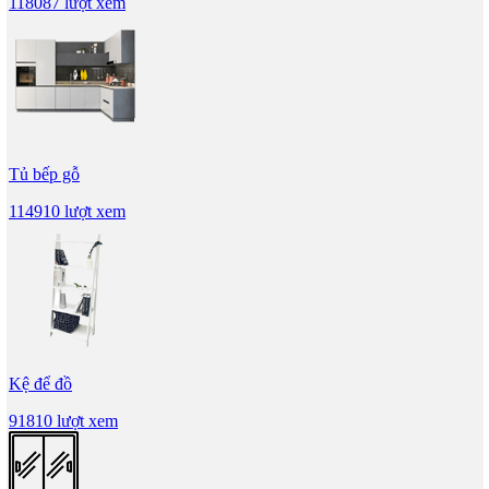
118087 lượt xem
Tủ bếp gỗ
114910 lượt xem
Kệ để đồ
91810 lượt xem