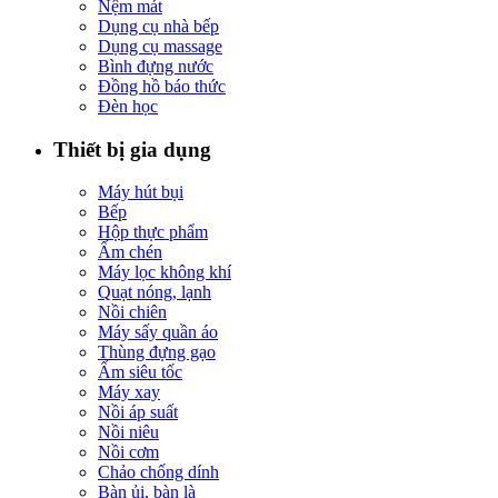
Nệm mát
Dụng cụ nhà bếp
Dụng cụ massage
Bình đựng nước
Đồng hồ báo thức
Đèn học
Thiết bị gia dụng
Máy hút bụi
Bếp
Hộp thực phẩm
Ấm chén
Máy lọc không khí
Quạt nóng, lạnh
Nồi chiên
Máy sấy quần áo
Thùng đựng gạo
Ấm siêu tốc
Máy xay
Nồi áp suất
Nồi niêu
Nồi cơm
Chảo chống dính
Bàn ủi, bàn là