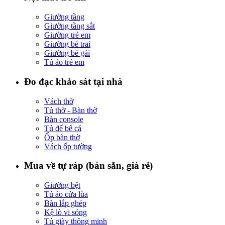
Giường tầng
Giường tầng sắt
Giường trẻ em
Giường bé trai
Giường bé gái
Tủ áo trẻ em
Đo đạc khảo sát tại nhà
Vách thờ
Tủ thờ - Bàn thờ
Bàn console
Tủ để bể cá
Ốp bàn thờ
Vách ốp tường
Mua về tự ráp (bán sẵn, giá rẻ)
Giường bệt
Tủ áo cửa lùa
Bàn lắp ghép
Kệ lò vi sóng
Tủ giày thông minh