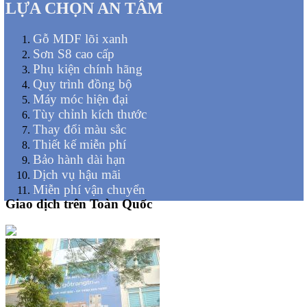
LỰA CHỌN AN TÂM
Gỗ MDF lõi xanh
Sơn S8 cao cấp
Phụ kiện chính hãng
Quy trình đồng bộ
Máy móc hiện đại
Tùy chỉnh kích thước
Thay đổi màu sắc
Thiết kế miễn phí
Bảo hành dài hạn
Dịch vụ hậu mãi
Miễn phí vận chuyển
Giao dịch trên Toàn Quốc