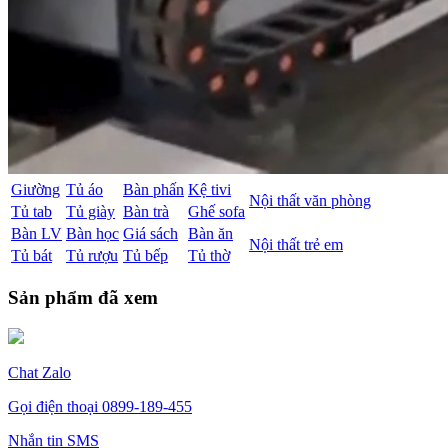
Giường
Tủ áo
Bàn phấn
Kệ tivi
Nội thất văn phòng
Tủ tab
Tủ giày
Bàn trà
Ghế sofa
Bàn LV
Bàn học
Giá sách
Bàn ăn
Nội thất trẻ em
Tủ bát
Tủ rượu
Tủ bếp
Tủ thờ
Sản phẩm đã xem
Chat Zalo
Gọi điện thoại
0899-189-455
Nhắn tin SMS