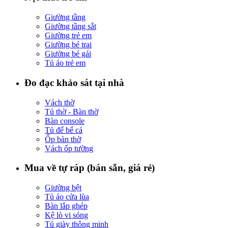
Giường tầng
Giường tầng sắt
Giường trẻ em
Giường bé trai
Giường bé gái
Tủ áo trẻ em
Đo đạc khảo sát tại nhà
Vách thờ
Tủ thờ - Bàn thờ
Bàn console
Tủ để bể cá
Ốp bàn thờ
Vách ốp tường
Mua về tự ráp (bán sẵn, giá rẻ)
Giường bệt
Tủ áo cửa lùa
Bàn lắp ghép
Kệ lò vi sóng
Tủ giày thông minh