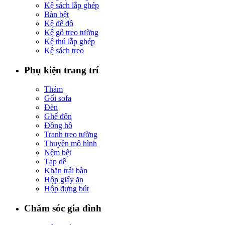
Kệ sách lắp ghép
Bàn bệt
Kệ để đồ
Kệ gỗ treo tường
Kệ thú lắp ghép
Kệ sách treo
Phụ kiện trang trí
Thảm
Gối sofa
Đèn
Ghế đôn
Đồng hồ
Tranh treo tường
Thuyền mô hình
Nệm bệt
Tạp dề
Khăn trải bàn
Hộp giấy ăn
Hộp đựng bút
Chăm sóc gia đình