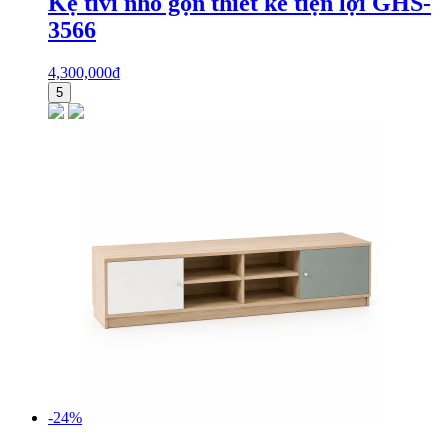
Kệ tivi nhỏ gọn thiết kế tiện lợi GHS-
3566
4,300,000
₫
5
-24%