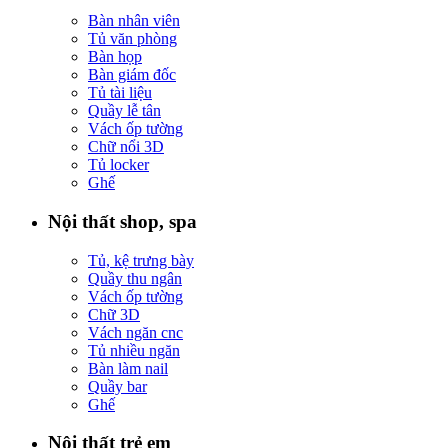
Bàn nhân viên
Tủ văn phòng
Bàn họp
Bàn giám đốc
Tủ tài liệu
Quầy lễ tân
Vách ốp tường
Chữ nổi 3D
Tủ locker
Ghế
Nội thất shop, spa
Tủ, kệ trưng bày
Quầy thu ngân
Vách ốp tường
Chữ 3D
Vách ngăn cnc
Tủ nhiều ngăn
Bàn làm nail
Quầy bar
Ghế
Nội thất trẻ em