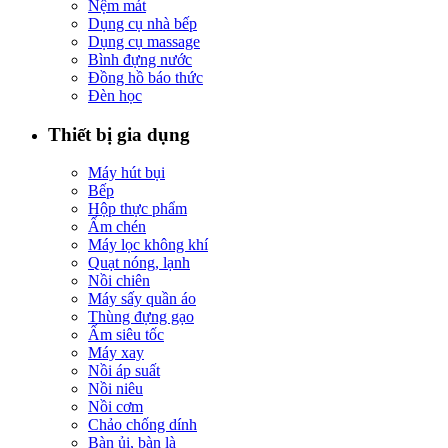
Nệm mát
Dụng cụ nhà bếp
Dụng cụ massage
Bình đựng nước
Đồng hồ báo thức
Đèn học
Thiết bị gia dụng
Máy hút bụi
Bếp
Hộp thực phẩm
Ấm chén
Máy lọc không khí
Quạt nóng, lạnh
Nồi chiên
Máy sấy quần áo
Thùng đựng gạo
Ấm siêu tốc
Máy xay
Nồi áp suất
Nồi niêu
Nồi cơm
Chảo chống dính
Bàn ủi, bàn là