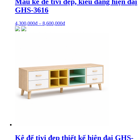
Mẫu kể để tivi đẹp, kiểu dáng hiện đại
GHS-3616
4,300,000
₫
–
8,600,000
₫
Kệ để tivi đẹp thiết kế hiện đại GHS-