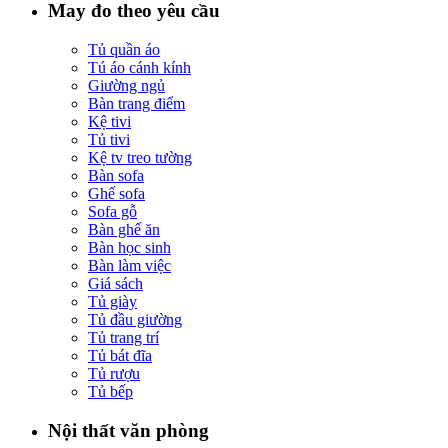
May đo theo yêu cầu
Tủ quần áo
Tú áo cánh kính
Giường ngủ
Bàn trang điểm
Kệ tivi
Tủ tivi
Kệ tv treo tường
Bàn sofa
Ghế sofa
Sofa gỗ
Bàn ghế ăn
Bàn học sinh
Bàn làm việc
Giá sách
Tủ giày
Tủ đầu giường
Tủ trang trí
Tủ bát đĩa
Tủ rượu
Tủ bếp
Nội thất văn phòng