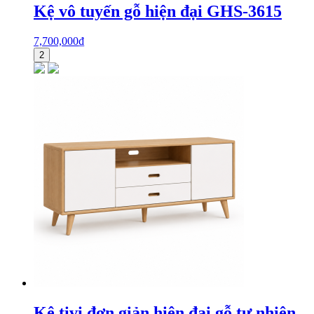
Kệ vô tuyến gỗ hiện đại GHS-3615
7,700,000
₫
2
Kệ tivi đơn giản hiện đại gỗ tự nhiên