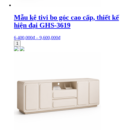
Mẫu kệ tivi bo góc cao cấp, thiết kế
hiện đại GHS-3619
6,400,000
₫
–
9,600,000
₫
1