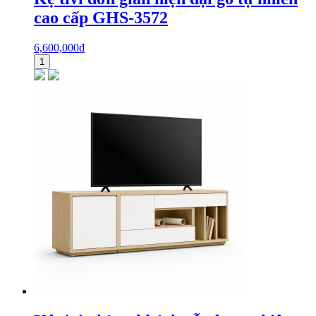
cao cấp GHS-3572
6,600,000
₫
1