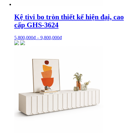
Kệ tivi bo tròn thiết kế hiện đại, cao
cấp GHS-3624
5,800,000
₫
–
9,800,000
₫