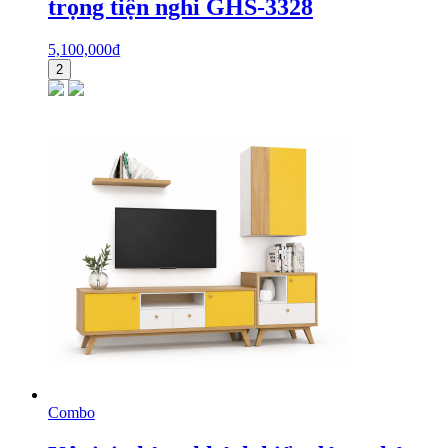
trọng tiện nghi GHS-3328
5,100,000
₫
2
Combo