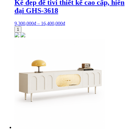
Kệ đẹp để tivi thiết kế cao cấp, hiện
đại GHS-3618
9,300,000
₫
–
16,400,000
₫
1