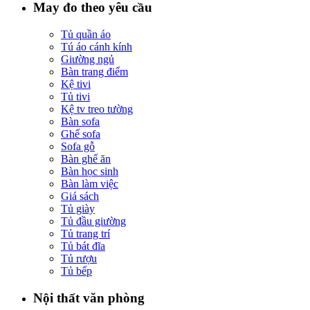
May đo theo yêu cầu
Tủ quần áo
Tú áo cánh kính
Giường ngủ
Bàn trang điểm
Kệ tivi
Tủ tivi
Kệ tv treo tường
Bàn sofa
Ghế sofa
Sofa gỗ
Bàn ghế ăn
Bàn học sinh
Bàn làm việc
Giá sách
Tủ giày
Tủ đầu giường
Tủ trang trí
Tủ bát đĩa
Tủ rượu
Tủ bếp
Nội thất văn phòng