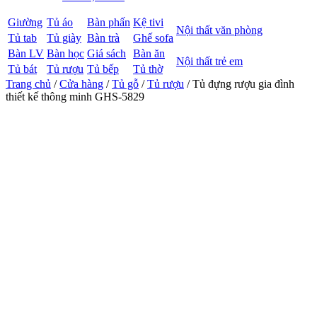
Giường
Tủ áo
Bàn phấn
Kệ tivi
Nội thất văn phòng
Tủ tab
Tủ giày
Bàn trà
Ghế sofa
Bàn LV
Bàn học
Giá sách
Bàn ăn
Nội thất trẻ em
Tủ bát
Tủ rượu
Tủ bếp
Tủ thờ
Trang chủ
/
Cửa hàng
/
Tủ gỗ
/
Tủ rượu
/ Tủ đựng rượu gia đình
thiết kế thông minh GHS-5829