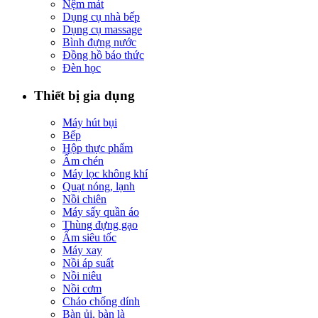
Nệm mát
Dụng cụ nhà bếp
Dụng cụ massage
Bình đựng nước
Đồng hồ báo thức
Đèn học
Thiết bị gia dụng
Máy hút bụi
Bếp
Hộp thực phẩm
Ấm chén
Máy lọc không khí
Quạt nóng, lạnh
Nồi chiên
Máy sấy quần áo
Thùng đựng gạo
Ấm siêu tốc
Máy xay
Nồi áp suất
Nồi niêu
Nồi cơm
Chảo chống dính
Bàn ủi, bàn là