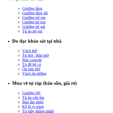
Giường tầng
Giường tầng sắt
Giường trẻ em
Giường bé trai
Giường bé gái
Tủ áo trẻ em
Đo đạc khảo sát tại nhà
Vách thờ
Tủ thờ - Bàn thờ
Bàn console
Tủ để bể cá
Ốp bàn thờ
Vách ốp tường
Mua về tự ráp (bán sẵn, giá rẻ)
Giường bệt
Tủ áo cửa lùa
Bàn lắp ghép
Kệ lò vi sóng
Tủ giày thông minh