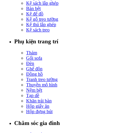
Kệ sách lắp ghép
Bàn bệt
Kệ để đồ
Kệ gỗ treo tường
Kệ thú lắp ghép
Kệ sách treo
Phụ kiện trang trí
Thảm
Gối sofa
Đèn
Ghế đôn
Đồng hồ
Tranh treo tường
Thuyền mô hình
Nệm bệt
Tạp dề
Khăn trải bàn
Hộp giấy ăn
Hộp đựng bút
Chăm sóc gia đình