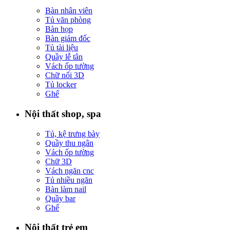
Bàn nhân viên
Tủ văn phòng
Bàn họp
Bàn giám đốc
Tủ tài liệu
Quầy lễ tân
Vách ốp tường
Chữ nổi 3D
Tủ locker
Ghế
Nội thất shop, spa
Tủ, kệ trưng bày
Quầy thu ngân
Vách ốp tường
Chữ 3D
Vách ngăn cnc
Tủ nhiều ngăn
Bàn làm nail
Quầy bar
Ghế
Nội thất trẻ em