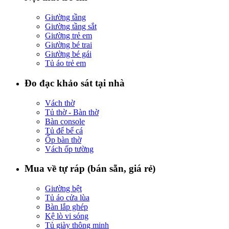
Giường tầng
Giường tầng sắt
Giường trẻ em
Giường bé trai
Giường bé gái
Tủ áo trẻ em
Đo đạc khảo sát tại nhà
Vách thờ
Tủ thờ - Bàn thờ
Bàn console
Tủ để bể cá
Ốp bàn thờ
Vách ốp tường
Mua về tự ráp (bán sẵn, giá rẻ)
Giường bệt
Tủ áo cửa lùa
Bàn lắp ghép
Kệ lò vi sóng
Tủ giày thông minh