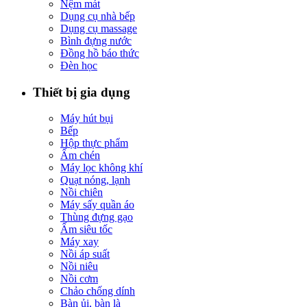
Nệm mát
Dụng cụ nhà bếp
Dụng cụ massage
Bình đựng nước
Đồng hồ báo thức
Đèn học
Thiết bị gia dụng
Máy hút bụi
Bếp
Hộp thực phẩm
Ấm chén
Máy lọc không khí
Quạt nóng, lạnh
Nồi chiên
Máy sấy quần áo
Thùng đựng gạo
Ấm siêu tốc
Máy xay
Nồi áp suất
Nồi niêu
Nồi cơm
Chảo chống dính
Bàn ủi, bàn là