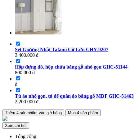
Set Giường Nhật Tatami Cỡ Lớn GHY-9207
3.400.000
đ
Hộp đựng đồ, hộp chứa bằng gỗ nhỏ gọn GHC-51144
800.000
đ
đ
Tủ áo nhỏ gọn, tủ để quần áo bằng gỗ MDF GHC-51463
2.200.000
đ
Thêm
4
sản phẩm vào giỏ hàng
Mua
4
sản phẩm
Xem chi tiết
Tổng cộng: