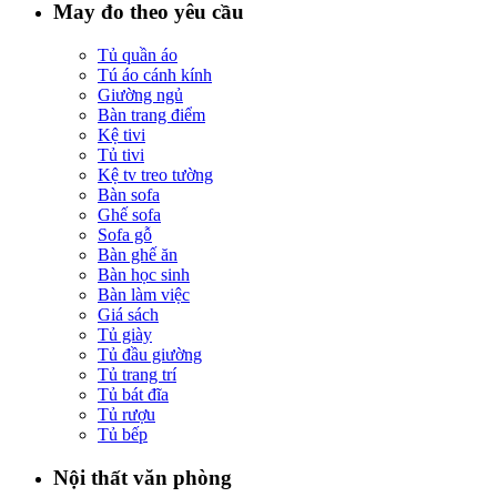
May đo theo yêu cầu
Tủ quần áo
Tú áo cánh kính
Giường ngủ
Bàn trang điểm
Kệ tivi
Tủ tivi
Kệ tv treo tường
Bàn sofa
Ghế sofa
Sofa gỗ
Bàn ghế ăn
Bàn học sinh
Bàn làm việc
Giá sách
Tủ giày
Tủ đầu giường
Tủ trang trí
Tủ bát đĩa
Tủ rượu
Tủ bếp
Nội thất văn phòng