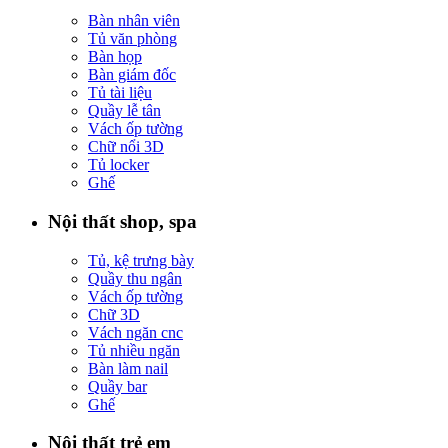
Bàn nhân viên
Tủ văn phòng
Bàn họp
Bàn giám đốc
Tủ tài liệu
Quầy lễ tân
Vách ốp tường
Chữ nổi 3D
Tủ locker
Ghế
Nội thất shop, spa
Tủ, kệ trưng bày
Quầy thu ngân
Vách ốp tường
Chữ 3D
Vách ngăn cnc
Tủ nhiều ngăn
Bàn làm nail
Quầy bar
Ghế
Nội thất trẻ em