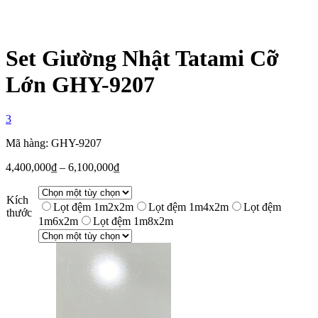
Set Giường Nhật Tatami Cỡ
Lớn GHY-9207
3
Mã hàng: GHY-9207
4,400,000
₫
–
6,100,000
₫
Kích
Lọt đệm 1m2x2m
Lọt đệm 1m4x2m
Lọt đệm
thước
1m6x2m
Lọt đệm 1m8x2m