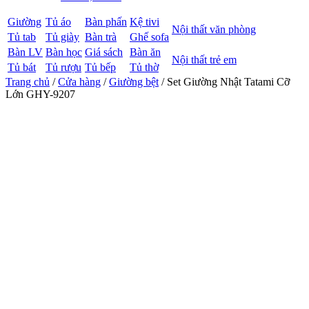
Giường
Tủ áo
Bàn phấn
Kệ tivi
Nội thất văn phòng
Tủ tab
Tủ giày
Bàn trà
Ghế sofa
Bàn LV
Bàn học
Giá sách
Bàn ăn
Nội thất trẻ em
Tủ bát
Tủ rượu
Tủ bếp
Tủ thờ
Trang chủ
/
Cửa hàng
/
Giường bệt
/ Set Giường Nhật Tatami Cỡ
Lớn GHY-9207