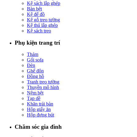
Kệ sách lắp ghép
Bàn bệt
Kệ để đồ
Kệ gỗ treo tường
Kệ thú lắp ghép
Kệ sách treo
Phụ kiện trang trí
Thảm
Gối sofa
Đèn
Ghế đôn
Đồng hồ
Tranh treo tường
Thuyền mô hình
Nệm bệt
Tạp dề
Khăn trải bàn
Hộp giấy ăn
Hộp đựng bút
Chăm sóc gia đình