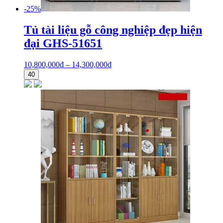
-25%
Tủ tài liệu gỗ công nghiệp đẹp hiện
đại GHS-51651
10,800,000
₫
–
14,300,000
₫
40