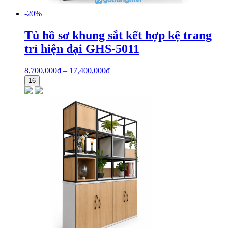
-20%
Tủ hồ sơ khung sắt kết hợp kệ trang
trí hiện đại GHS-5011
8,700,000
₫
–
17,400,000
₫
16