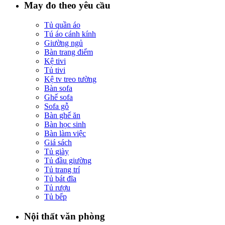
May đo theo yêu cầu
Tủ quần áo
Tú áo cánh kính
Giường ngủ
Bàn trang điểm
Kệ tivi
Tủ tivi
Kệ tv treo tường
Bàn sofa
Ghế sofa
Sofa gỗ
Bàn ghế ăn
Bàn học sinh
Bàn làm việc
Giá sách
Tủ giày
Tủ đầu giường
Tủ trang trí
Tủ bát đĩa
Tủ rượu
Tủ bếp
Nội thất văn phòng