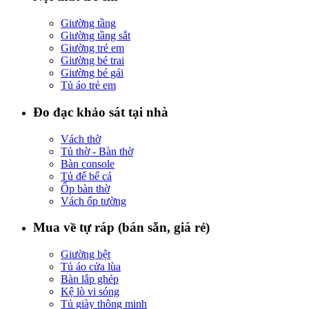
Giường tầng
Giường tầng sắt
Giường trẻ em
Giường bé trai
Giường bé gái
Tủ áo trẻ em
Đo đạc khảo sát tại nhà
Vách thờ
Tủ thờ - Bàn thờ
Bàn console
Tủ để bể cá
Ốp bàn thờ
Vách ốp tường
Mua về tự ráp (bán sẵn, giá rẻ)
Giường bệt
Tủ áo cửa lùa
Bàn lắp ghép
Kệ lò vi sóng
Tủ giày thông minh