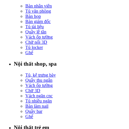
Bàn nhân viên
Tủ văn phòng
Bàn họp
Bàn giám đốc
Tủ tài liệu
Quầy lễ tân
Vách ốp tường
Chữ nổi 3D
Tủ locker
Ghế
Nội thất shop, spa
Tủ, kệ trưng bày
Quầy thu ngân
Vách ốp tường
Chữ 3D
Vách ngăn cnc
Tủ nhiều ngăn
Bàn làm nail
Quầy bar
Ghế
Nội thất trẻ em