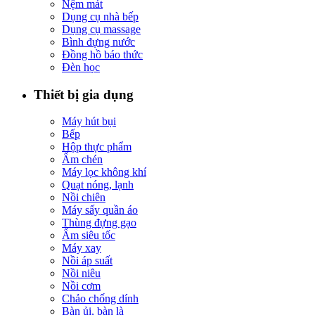
Nệm mát
Dụng cụ nhà bếp
Dụng cụ massage
Bình đựng nước
Đồng hồ báo thức
Đèn học
Thiết bị gia dụng
Máy hút bụi
Bếp
Hộp thực phẩm
Ấm chén
Máy lọc không khí
Quạt nóng, lạnh
Nồi chiên
Máy sấy quần áo
Thùng đựng gạo
Ấm siêu tốc
Máy xay
Nồi áp suất
Nồi niêu
Nồi cơm
Chảo chống dính
Bàn ủi, bàn là