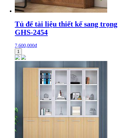
Tủ để tài liệu thiết kế sang trọng
GHS-2454
7,600,000
₫
1