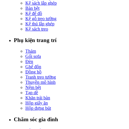
Kệ sách lắp ghép
Bàn bệt
Kệ để đồ
Kệ gỗ treo tường
Kệ thú lắp ghép
Kệ sách treo
Phụ kiện trang trí
Thảm
Gối sofa
Đèn
Ghế đôn
Đồng hồ
Tranh treo tường
Thuyền mô hình
Nệm bệt
Tạp dề
Khăn trải bàn
Hộp giấy ăn
Hộp đựng bút
Chăm sóc gia đình