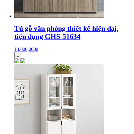
Tủ gỗ văn phòng thiết kế hiện đại,
tiện dụng GHS-51634
14,000,000
₫
1