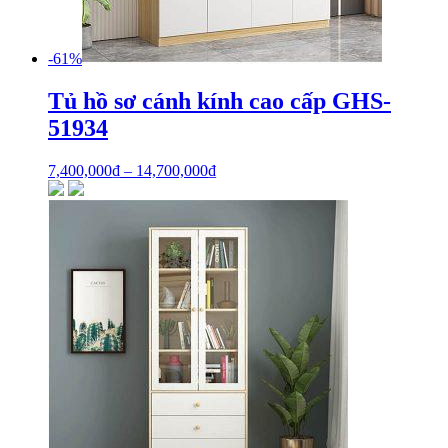
-61%
Tủ hồ sơ cánh kính cao cấp GHS-
51934
7,400,000
₫
–
14,700,000
₫