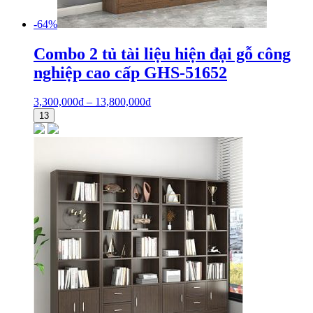
-64%
Combo 2 tủ tài liệu hiện đại gỗ công
nghiệp cao cấp GHS-51652
3,300,000
₫
–
13,800,000
₫
13