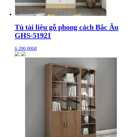
Tủ tài liệu gỗ phong cách Bắc Âu
GHS-51921
6,200,000
₫