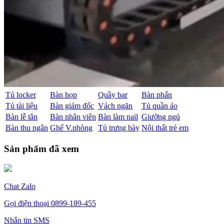
Tủ locker
Bàn họp
Quầy bar
Bàn phấn
Tủ tài liệu
Bàn giám đốc
Vách ngăn
Tủ quần áo
Bàn lễ tân
Bàn nhân viên
Bàn làm nail
Giường ngủ
Bàn thu ngân
Ghế V.phòng
Tủ trưng bày
Nội thất trẻ em
Sản phẩm đã xem
Chat Zalo
Gọi điện thoại
0899-189-455
Nhắn tin SMS