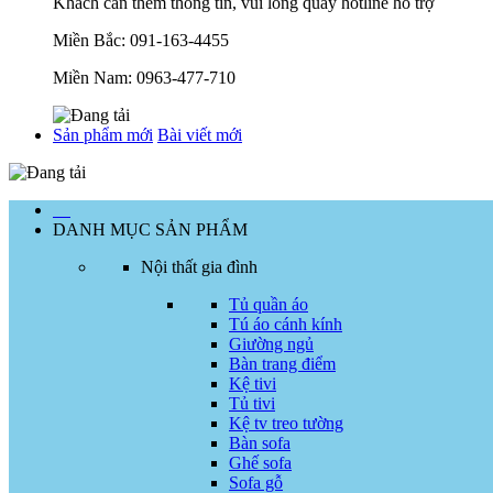
Khách cần thêm thông tin, vui lòng quay hotline hỗ trợ
Miền Bắc:
091-163-4455
Miền Nam:
0963-477-710
Sản phẩm mới
Bài viết mới
…
DANH MỤC SẢN PHẨM
Nội thất gia đình
Tủ quần áo
Tú áo cánh kính
Giường ngủ
Bàn trang điểm
Kệ tivi
Tủ tivi
Kệ tv treo tường
Bàn sofa
Ghế sofa
Sofa gỗ