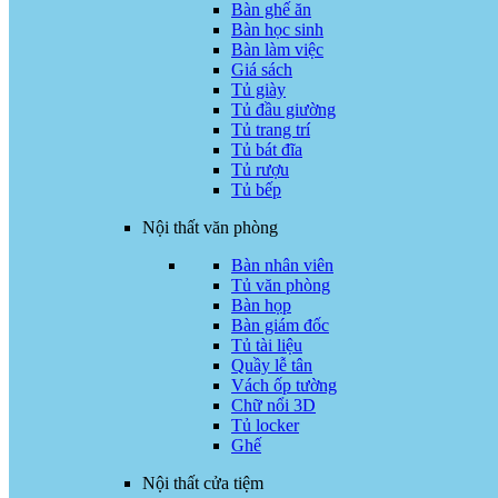
Bàn ghế ăn
Bàn học sinh
Bàn làm việc
Giá sách
Tủ giày
Tủ đầu giường
Tủ trang trí
Tủ bát đĩa
Tủ rượu
Tủ bếp
Nội thất văn phòng
Bàn nhân viên
Tủ văn phòng
Bàn họp
Bàn giám đốc
Tủ tài liệu
Quầy lễ tân
Vách ốp tường
Chữ nổi 3D
Tủ locker
Ghế
Nội thất cửa tiệm