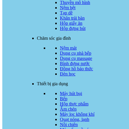
Thuyền mô hình
Nệm bệt
Tạp dề
Khăn trải bàn
Hộp giấy ăn
Hộp đựng bút
Chăm sóc gia đình
Nệm mát
Dụng cụ nhà bếp
Dụng cụ massage
Bình đựng nước
Đồng hồ báo thức
Đèn học
Thiết bị gia dụng
Máy hút bụi
Bếp
Hộp thực phẩm
Ấm chén
Máy lọc không khí
Quạt nóng, lạnh
Nồi chiên