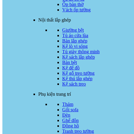
Ốp bàn thờ
Vách ốp tường
Nội thất lắp ghép
Giường bệt
Tủ áo cửa lùa
Bàn lắp ghép
Kệ lò vi sóng
Tủ giày thông minh
Kệ sách lắp ghép
Bàn bệt
Kệ để đồ
Kệ gỗ treo tường
Kệ thú lắp ghép
Kệ sách treo
Phụ kiện trang trí
Thảm
Gối sofa
Đèn
Ghế đôn
Đồng hồ
Tranh treo tường