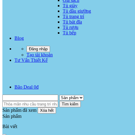
Giá sách
Tủ giày
Tủ đầu giường
Tủ trang trí
Tủ bát đĩa
Tủ rượu
Tủ bếp
Blog
Đăng nhập
Tạo tài khoản
Tư Vấn Thiết Kế
Bão Deal 0đ
Tìm kiếm
Sản phẩm đã xem
Xóa hết
Sản phẩm
Bài viết