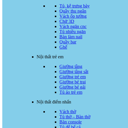
Tủ, kệ trưng bày
Quầy thu ngân
Vách ốp tường
Chữ 3D
Vách ngăn cnc
Tủ nhiều ngăn
Bàn làm nail
Quầy bar
Ghế
Nội thất trẻ em
Giường tầng
Giường tầng sắt
Giường trẻ em
Giường bé trai
Giường bé gái
Tủ áo trẻ em
Nội thất điểm nhấn
Vách thờ
Tủ thờ – Bàn thờ
Bàn console
Tủ để bể cá