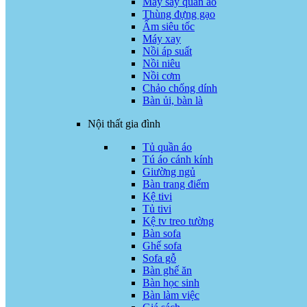
Máy sấy quần áo
Thùng đựng gạo
Ấm siêu tốc
Máy xay
Nồi áp suất
Nồi niêu
Nồi cơm
Chảo chống dính
Bàn ủi, bàn là
Nội thất gia đình
Tủ quần áo
Tú áo cánh kính
Giường ngủ
Bàn trang điểm
Kệ tivi
Tủ tivi
Kệ tv treo tường
Bàn sofa
Ghế sofa
Sofa gỗ
Bàn ghế ăn
Bàn học sinh
Bàn làm việc