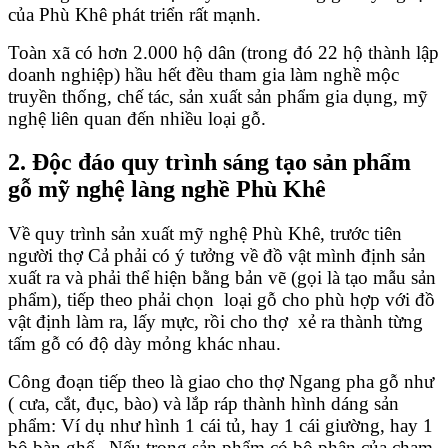
của Phù Khê phát triển rất mạnh.
Toàn xã có hơn 2.000 hộ dân (trong đó 22 hộ thành lập
doanh nghiệp) hầu hết đều tham gia làm nghề mộc
truyền thống, chế tác, sản xuất sản phẩm gia dụng, mỹ
nghệ liên quan đến nhiều loại gỗ.
2. Độc đáo quy trình sáng tạo sản phẩm
gỗ mỹ nghệ làng nghề Phù Khê
Về quy trình sản xuất mỹ nghệ Phù Khê, trước tiên
người thợ Cả phải có ý tưởng về đồ vật mình định sản
xuất ra và phải thể hiện bằng bản vẽ (gọi là tạo mẫu sản
phẩm), tiếp theo phải chọn loại gỗ cho phù hợp với đồ
vật định làm ra, lấy mực, rồi cho thợ xẻ ra thành từng
tấm gỗ có độ dày mỏng khác nhau.
Công đoạn tiếp theo là giao cho thợ Ngang pha gỗ như
( cưa, cắt, đục, bào) và lắp ráp thành hình dáng sản
phẩm: Ví dụ như hình 1 cái tủ, hay 1 cái giường, hay 1
bộ bàn ghế . Nếu trong sản phẩm có bộ phận của chạm