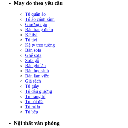
May đo theo yêu cầu
Tủ quần áo
Tú áo cánh kính
Giường ngủ
Bàn trang điểm
Kệ tivi
Tủ tivi
Kệ tv treo tường
Bàn sofa
Ghế sofa
Sofa gỗ
Bàn ghế ăn
Bàn học sinh
Bàn làm việc
Giá sách
Tủ giày
Tủ đầu giường
Tủ trang trí
Tủ bát đĩa
Tủ rượu
Tủ bếp
Nội thất văn phòng