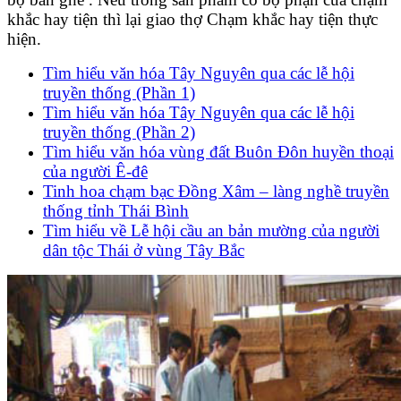
khắc hay tiện thì lại giao thợ Chạm khắc hay tiện thực
hiện.
Tìm hiểu văn hóa Tây Nguyên qua các lễ hội
truyền thống (Phần 1)
Tìm hiểu văn hóa Tây Nguyên qua các lễ hội
truyền thống (Phần 2)
Tìm hiểu văn hóa vùng đất Buôn Đôn huyền thoại
của người Ê-đê
Tinh hoa chạm bạc Đồng Xâm – làng nghề truyền
thống tỉnh Thái Bình
Tìm hiểu về Lễ hội cầu an bản mường của người
dân tộc Thái ở vùng Tây Bắc