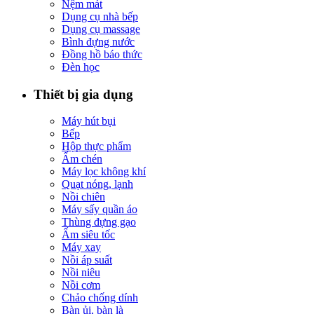
Nệm mát
Dụng cụ nhà bếp
Dụng cụ massage
Bình đựng nước
Đồng hồ báo thức
Đèn học
Thiết bị gia dụng
Máy hút bụi
Bếp
Hộp thực phẩm
Ấm chén
Máy lọc không khí
Quạt nóng, lạnh
Nồi chiên
Máy sấy quần áo
Thùng đựng gạo
Ấm siêu tốc
Máy xay
Nồi áp suất
Nồi niêu
Nồi cơm
Chảo chống dính
Bàn ủi, bàn là