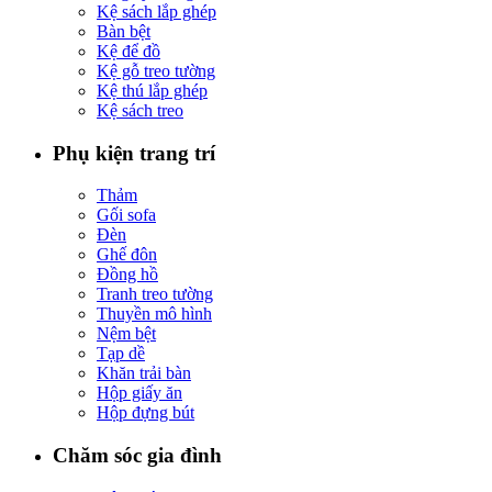
Kệ sách lắp ghép
Bàn bệt
Kệ để đồ
Kệ gỗ treo tường
Kệ thú lắp ghép
Kệ sách treo
Phụ kiện trang trí
Thảm
Gối sofa
Đèn
Ghế đôn
Đồng hồ
Tranh treo tường
Thuyền mô hình
Nệm bệt
Tạp dề
Khăn trải bàn
Hộp giấy ăn
Hộp đựng bút
Chăm sóc gia đình