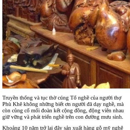
Truyền thống và tục thờ cúng Tổ nghề của người thợ
Phù Khê không những biết ơn người đã dạy nghề, mà
còn củng cố mối đoàn kết cộng đồng, động viên nhau
giữ vững và phát triển nghề trên con đường mưu sinh.
Khoảng 10 năm trở lại đây sản xuất hàng gỗ mỹ nghệ