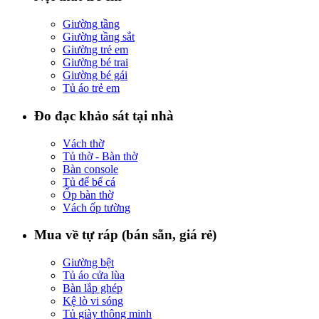
Giường tầng
Giường tầng sắt
Giường trẻ em
Giường bé trai
Giường bé gái
Tủ áo trẻ em
Đo đạc khảo sát tại nhà
Vách thờ
Tủ thờ - Bàn thờ
Bàn console
Tủ để bể cá
Ốp bàn thờ
Vách ốp tường
Mua về tự ráp (bán sẵn, giá rẻ)
Giường bệt
Tủ áo cửa lùa
Bàn lắp ghép
Kệ lò vi sóng
Tủ giày thông minh