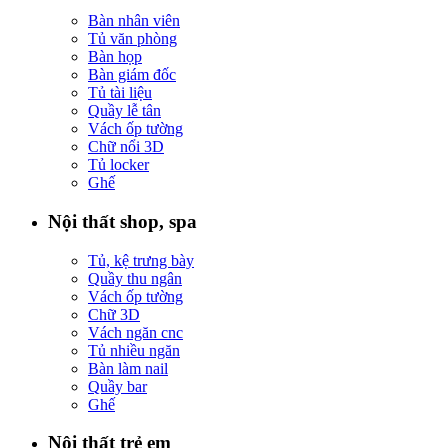
Bàn nhân viên
Tủ văn phòng
Bàn họp
Bàn giám đốc
Tủ tài liệu
Quầy lễ tân
Vách ốp tường
Chữ nổi 3D
Tủ locker
Ghế
Nội thất shop, spa
Tủ, kệ trưng bày
Quầy thu ngân
Vách ốp tường
Chữ 3D
Vách ngăn cnc
Tủ nhiều ngăn
Bàn làm nail
Quầy bar
Ghế
Nội thất trẻ em