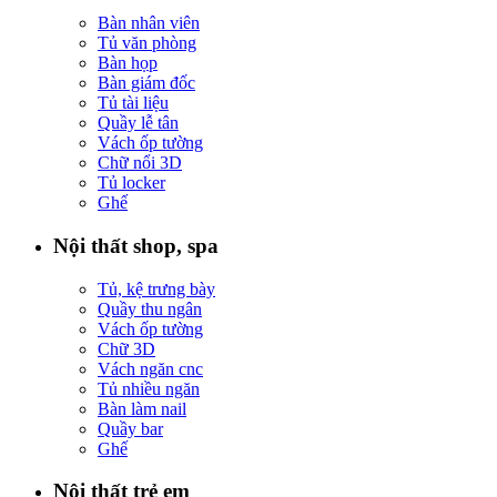
Bàn nhân viên
Tủ văn phòng
Bàn họp
Bàn giám đốc
Tủ tài liệu
Quầy lễ tân
Vách ốp tường
Chữ nổi 3D
Tủ locker
Ghế
Nội thất shop, spa
Tủ, kệ trưng bày
Quầy thu ngân
Vách ốp tường
Chữ 3D
Vách ngăn cnc
Tủ nhiều ngăn
Bàn làm nail
Quầy bar
Ghế
Nội thất trẻ em