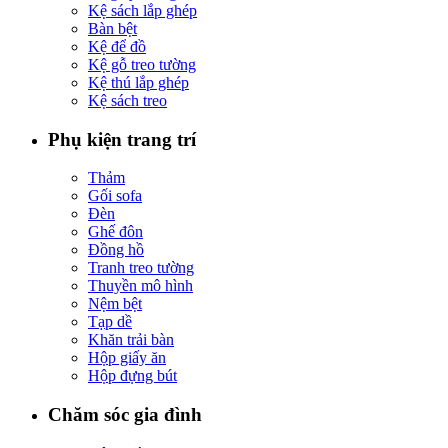
Kệ sách lắp ghép
Bàn bệt
Kệ để đồ
Kệ gỗ treo tường
Kệ thú lắp ghép
Kệ sách treo
Phụ kiện trang trí
Thảm
Gối sofa
Đèn
Ghế đôn
Đồng hồ
Tranh treo tường
Thuyền mô hình
Nệm bệt
Tạp dề
Khăn trải bàn
Hộp giấy ăn
Hộp đựng bút
Chăm sóc gia đình