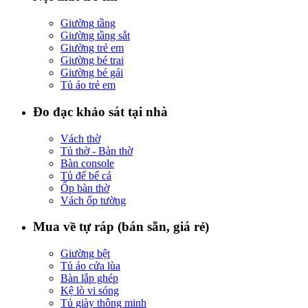
Giường tầng
Giường tầng sắt
Giường trẻ em
Giường bé trai
Giường bé gái
Tủ áo trẻ em
Đo đạc khảo sát tại nhà
Vách thờ
Tủ thờ - Bàn thờ
Bàn console
Tủ để bể cá
Ốp bàn thờ
Vách ốp tường
Mua về tự ráp (bán sẵn, giá rẻ)
Giường bệt
Tủ áo cửa lùa
Bàn lắp ghép
Kệ lò vi sóng
Tủ giày thông minh