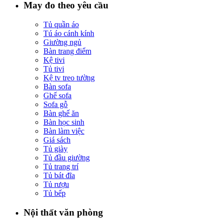
May đo theo yêu cầu
Tủ quần áo
Tú áo cánh kính
Giường ngủ
Bàn trang điểm
Kệ tivi
Tủ tivi
Kệ tv treo tường
Bàn sofa
Ghế sofa
Sofa gỗ
Bàn ghế ăn
Bàn học sinh
Bàn làm việc
Giá sách
Tủ giày
Tủ đầu giường
Tủ trang trí
Tủ bát đĩa
Tủ rượu
Tủ bếp
Nội thất văn phòng