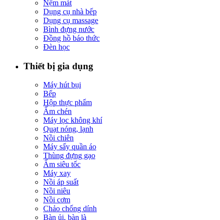
Nệm mát
Dụng cụ nhà bếp
Dụng cụ massage
Bình đựng nước
Đồng hồ báo thức
Đèn học
Thiết bị gia dụng
Máy hút bụi
Bếp
Hộp thực phẩm
Ấm chén
Máy lọc không khí
Quạt nóng, lạnh
Nồi chiên
Máy sấy quần áo
Thùng đựng gạo
Ấm siêu tốc
Máy xay
Nồi áp suất
Nồi niêu
Nồi cơm
Chảo chống dính
Bàn ủi, bàn là