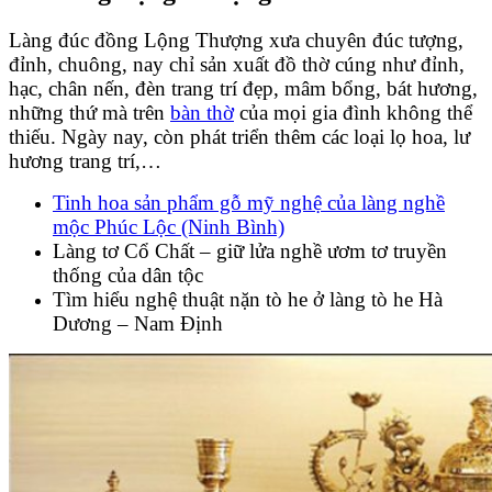
Làng đúc đồng Lộng Thượng xưa chuyên đúc tượng,
đỉnh, chuông, nay chỉ sản xuất đồ thờ cúng như đỉnh,
hạc, chân nến, đèn trang trí đẹp, mâm bổng, bát hương,
những thứ mà trên
bàn thờ
của mọi gia đình không thể
thiếu. Ngày nay, còn phát triển thêm các loại lọ hoa, lư
hương trang trí,…
Tinh hoa sản phẩm gỗ mỹ nghệ của làng nghề
mộc Phúc Lộc (Ninh Bình)
Làng tơ Cổ Chất – giữ lửa nghề ươm tơ truyền
thống của dân tộc
Tìm hiểu nghệ thuật nặn tò he ở làng tò he Hà
Dương – Nam Định