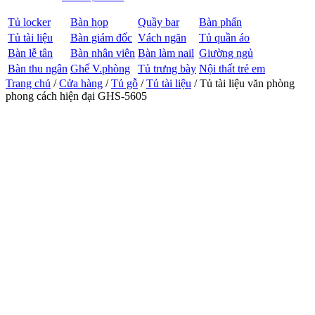
Tủ locker
Bàn họp
Quầy bar
Bàn phấn
Tủ tài liệu
Bàn giám đốc
Vách ngăn
Tủ quần áo
Bàn lễ tân
Bàn nhân viên
Bàn làm nail
Giường ngủ
Bàn thu ngân
Ghế V.phòng
Tủ trưng bày
Nội thất trẻ em
Trang chủ
/
Cửa hàng
/
Tủ gỗ
/
Tủ tài liệu
/ Tủ tài liệu văn phòng
phong cách hiện đại GHS-5605