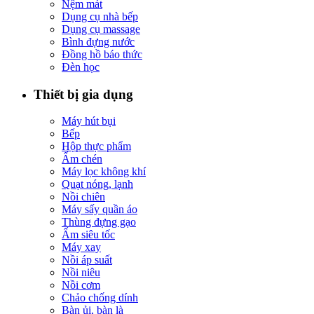
Nệm mát
Dụng cụ nhà bếp
Dụng cụ massage
Bình đựng nước
Đồng hồ báo thức
Đèn học
Thiết bị gia dụng
Máy hút bụi
Bếp
Hộp thực phẩm
Ấm chén
Máy lọc không khí
Quạt nóng, lạnh
Nồi chiên
Máy sấy quần áo
Thùng đựng gạo
Ấm siêu tốc
Máy xay
Nồi áp suất
Nồi niêu
Nồi cơm
Chảo chống dính
Bàn ủi, bàn là