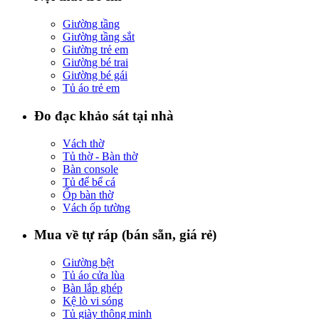
Giường tầng
Giường tầng sắt
Giường trẻ em
Giường bé trai
Giường bé gái
Tủ áo trẻ em
Đo đạc khảo sát tại nhà
Vách thờ
Tủ thờ - Bàn thờ
Bàn console
Tủ để bể cá
Ốp bàn thờ
Vách ốp tường
Mua về tự ráp (bán sẵn, giá rẻ)
Giường bệt
Tủ áo cửa lùa
Bàn lắp ghép
Kệ lò vi sóng
Tủ giày thông minh