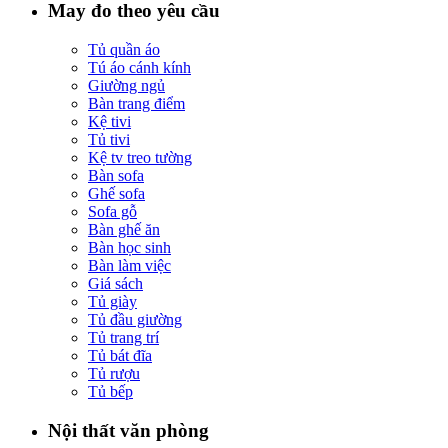
May đo theo yêu cầu
Tủ quần áo
Tú áo cánh kính
Giường ngủ
Bàn trang điểm
Kệ tivi
Tủ tivi
Kệ tv treo tường
Bàn sofa
Ghế sofa
Sofa gỗ
Bàn ghế ăn
Bàn học sinh
Bàn làm việc
Giá sách
Tủ giày
Tủ đầu giường
Tủ trang trí
Tủ bát đĩa
Tủ rượu
Tủ bếp
Nội thất văn phòng