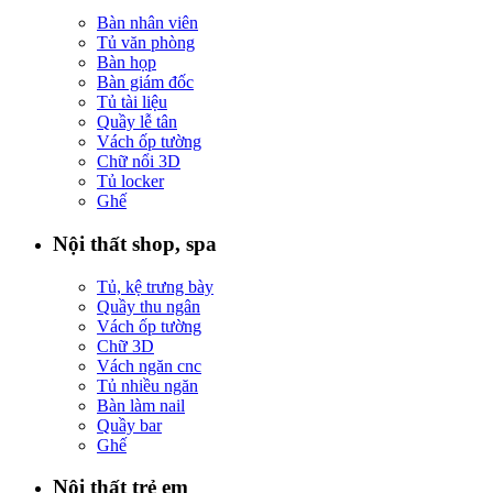
Bàn nhân viên
Tủ văn phòng
Bàn họp
Bàn giám đốc
Tủ tài liệu
Quầy lễ tân
Vách ốp tường
Chữ nổi 3D
Tủ locker
Ghế
Nội thất shop, spa
Tủ, kệ trưng bày
Quầy thu ngân
Vách ốp tường
Chữ 3D
Vách ngăn cnc
Tủ nhiều ngăn
Bàn làm nail
Quầy bar
Ghế
Nội thất trẻ em