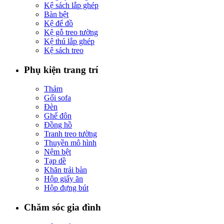
Kệ sách lắp ghép
Bàn bệt
Kệ để đồ
Kệ gỗ treo tường
Kệ thú lắp ghép
Kệ sách treo
Phụ kiện trang trí
Thảm
Gối sofa
Đèn
Ghế đôn
Đồng hồ
Tranh treo tường
Thuyền mô hình
Nệm bệt
Tạp dề
Khăn trải bàn
Hộp giấy ăn
Hộp đựng bút
Chăm sóc gia đình