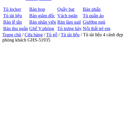
Tủ locker
Bàn họp
Quầy bar
Bàn phấn
Tủ tài liệu
Bàn giám đốc
Vách ngăn
Tủ quần áo
Bàn lễ tân
Bàn nhân viên
Bàn làm nail
Giường ngủ
Bàn thu ngân
Ghế V.phòng
Tủ trưng bày
Nội thất trẻ em
Trang chủ
/
Cửa hàng
/
Tủ gỗ
/
Tủ tài liệu
/ Tủ tài liệu 4 cánh đẹp
phòng khách GHS-51935