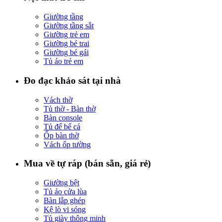
Giường tầng
Giường tầng sắt
Giường trẻ em
Giường bé trai
Giường bé gái
Tủ áo trẻ em
Đo đạc khảo sát tại nhà
Vách thờ
Tủ thờ - Bàn thờ
Bàn console
Tủ để bể cá
Ốp bàn thờ
Vách ốp tường
Mua về tự ráp (bán sẵn, giá rẻ)
Giường bệt
Tủ áo cửa lùa
Bàn lắp ghép
Kệ lò vi sóng
Tủ giày thông minh