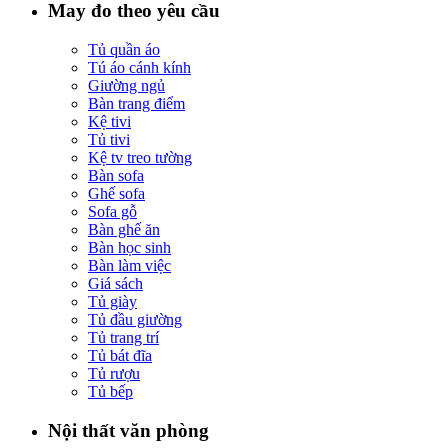
May đo theo yêu cầu
Tủ quần áo
Tú áo cánh kính
Giường ngủ
Bàn trang điểm
Kệ tivi
Tủ tivi
Kệ tv treo tường
Bàn sofa
Ghế sofa
Sofa gỗ
Bàn ghế ăn
Bàn học sinh
Bàn làm việc
Giá sách
Tủ giày
Tủ đầu giường
Tủ trang trí
Tủ bát đĩa
Tủ rượu
Tủ bếp
Nội thất văn phòng