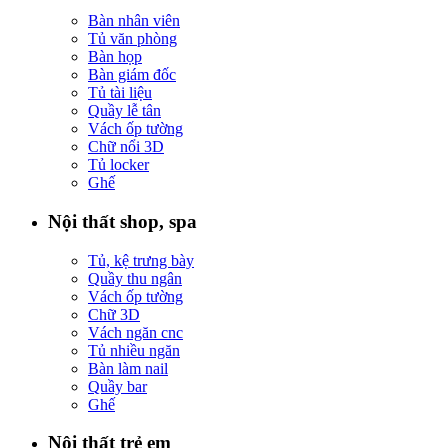
Bàn nhân viên
Tủ văn phòng
Bàn họp
Bàn giám đốc
Tủ tài liệu
Quầy lễ tân
Vách ốp tường
Chữ nổi 3D
Tủ locker
Ghế
Nội thất shop, spa
Tủ, kệ trưng bày
Quầy thu ngân
Vách ốp tường
Chữ 3D
Vách ngăn cnc
Tủ nhiều ngăn
Bàn làm nail
Quầy bar
Ghế
Nội thất trẻ em