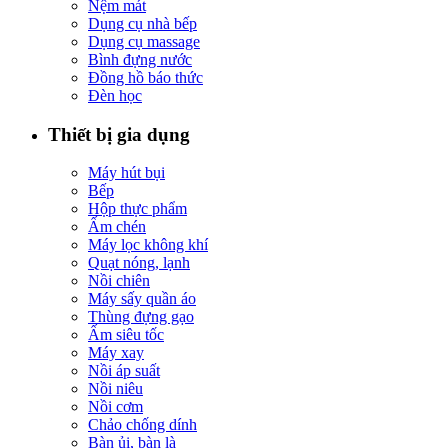
Nệm mát
Dụng cụ nhà bếp
Dụng cụ massage
Bình đựng nước
Đồng hồ báo thức
Đèn học
Thiết bị gia dụng
Máy hút bụi
Bếp
Hộp thực phẩm
Ấm chén
Máy lọc không khí
Quạt nóng, lạnh
Nồi chiên
Máy sấy quần áo
Thùng đựng gạo
Ấm siêu tốc
Máy xay
Nồi áp suất
Nồi niêu
Nồi cơm
Chảo chống dính
Bàn ủi, bàn là