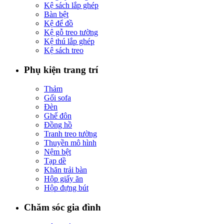
Kệ sách lắp ghép
Bàn bệt
Kệ để đồ
Kệ gỗ treo tường
Kệ thú lắp ghép
Kệ sách treo
Phụ kiện trang trí
Thảm
Gối sofa
Đèn
Ghế đôn
Đồng hồ
Tranh treo tường
Thuyền mô hình
Nệm bệt
Tạp dề
Khăn trải bàn
Hộp giấy ăn
Hộp đựng bút
Chăm sóc gia đình