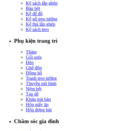
Kệ sách lắp ghép
Bàn bệt
Kệ để đồ
Kệ gỗ treo tường
Kệ thú lắp ghép
Kệ sách treo
Phụ kiện trang trí
Thảm
Gối sofa
Đèn
Ghế đôn
Đồng hồ
Tranh treo tường
Thuyền mô hình
Nệm bệt
Tạp dề
Khăn trải bàn
Hộp giấy ăn
Hộp đựng bút
Chăm sóc gia đình