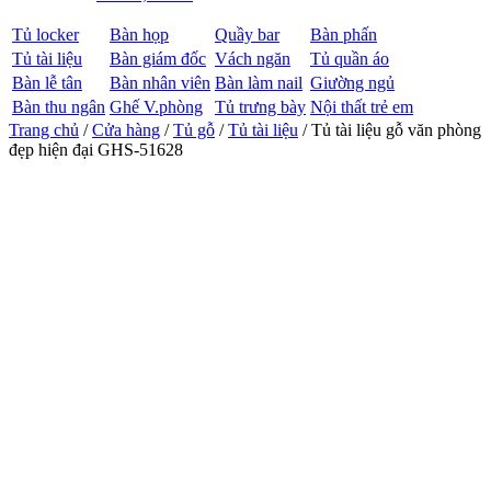
Tủ locker
Bàn họp
Quầy bar
Bàn phấn
Tủ tài liệu
Bàn giám đốc
Vách ngăn
Tủ quần áo
Bàn lễ tân
Bàn nhân viên
Bàn làm nail
Giường ngủ
Bàn thu ngân
Ghế V.phòng
Tủ trưng bày
Nội thất trẻ em
Trang chủ
/
Cửa hàng
/
Tủ gỗ
/
Tủ tài liệu
/ Tủ tài liệu gỗ văn phòng
đẹp hiện đại GHS-51628