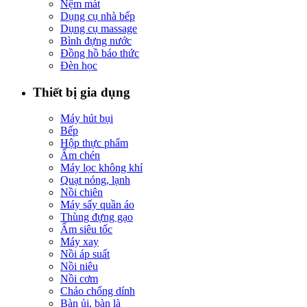
Nệm mát
Dụng cụ nhà bếp
Dụng cụ massage
Bình đựng nước
Đồng hồ báo thức
Đèn học
Thiết bị gia dụng
Máy hút bụi
Bếp
Hộp thực phẩm
Ấm chén
Máy lọc không khí
Quạt nóng, lạnh
Nồi chiên
Máy sấy quần áo
Thùng đựng gạo
Ấm siêu tốc
Máy xay
Nồi áp suất
Nồi niêu
Nồi cơm
Chảo chống dính
Bàn ủi, bàn là