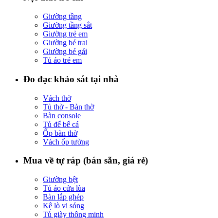
Giường tầng
Giường tầng sắt
Giường trẻ em
Giường bé trai
Giường bé gái
Tủ áo trẻ em
Đo đạc khảo sát tại nhà
Vách thờ
Tủ thờ - Bàn thờ
Bàn console
Tủ để bể cá
Ốp bàn thờ
Vách ốp tường
Mua về tự ráp (bán sẵn, giá rẻ)
Giường bệt
Tủ áo cửa lùa
Bàn lắp ghép
Kệ lò vi sóng
Tủ giày thông minh