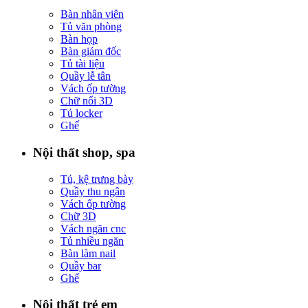
Bàn nhân viên
Tủ văn phòng
Bàn họp
Bàn giám đốc
Tủ tài liệu
Quầy lễ tân
Vách ốp tường
Chữ nổi 3D
Tủ locker
Ghế
Nội thất shop, spa
Tủ, kệ trưng bày
Quầy thu ngân
Vách ốp tường
Chữ 3D
Vách ngăn cnc
Tủ nhiều ngăn
Bàn làm nail
Quầy bar
Ghế
Nội thất trẻ em