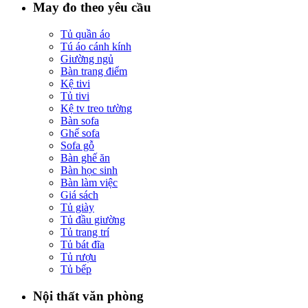
May đo theo yêu cầu
Tủ quần áo
Tú áo cánh kính
Giường ngủ
Bàn trang điểm
Kệ tivi
Tủ tivi
Kệ tv treo tường
Bàn sofa
Ghế sofa
Sofa gỗ
Bàn ghế ăn
Bàn học sinh
Bàn làm việc
Giá sách
Tủ giày
Tủ đầu giường
Tủ trang trí
Tủ bát đĩa
Tủ rượu
Tủ bếp
Nội thất văn phòng