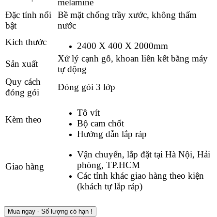
melamine
Đặc tính nổi
Bề mặt chống trầy xước, không thấm
bật
nước
Kích thước
2400 X 400 X 2000mm
Xử lý cạnh gỗ, khoan liên kết bằng máy
Sản xuất
tự động
Quy cách
Đóng gói 3 lớp
đóng gói
Tô vít
Kèm theo
Bộ cam chốt
Hướng dẫn lắp ráp
Vận chuyển, lắp đặt tại Hà Nội, Hải
phòng, TP.HCM
Giao hàng
Các tỉnh khác giao hàng theo kiện
(khách tự lắp ráp)
Mua ngay - Số lượng có hạn !