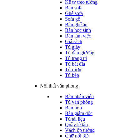
Kệ tv treo tường
Bàn sofa
Ghế sofa
Sofa gỗ
Bàn ghế ăn
Bàn học sinh
Bàn làm việc
Giá sách
Tủ giày
Tủ đầu giường
Tủ trang trí
Tủ bát đĩa
Tủ rượu
Tủ bếp
Nội thất văn phòng
Bàn nhân viên
Tủ văn phòng
Bàn họp
Bàn giám đốc
Tủ tài liệu
Quầy lễ tân
Vách ốp tường
Chữ nổi 3D