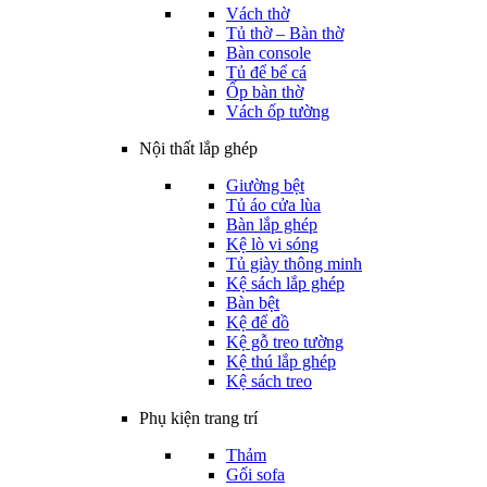
Vách thờ
Tủ thờ – Bàn thờ
Bàn console
Tủ để bể cá
Ốp bàn thờ
Vách ốp tường
Nội thất lắp ghép
Giường bệt
Tủ áo cửa lùa
Bàn lắp ghép
Kệ lò vi sóng
Tủ giày thông minh
Kệ sách lắp ghép
Bàn bệt
Kệ để đồ
Kệ gỗ treo tường
Kệ thú lắp ghép
Kệ sách treo
Phụ kiện trang trí
Thảm
Gối sofa