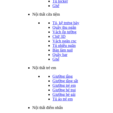
Tủ locker
Ghế
Nội thất cửa tiệm
Tủ, kệ trưng bày
Quầy thu ngân
Vách ốp tường
Chữ 3D
Vách ngăn cnc
Tủ nhiều ngăn
Bàn làm nail
Quầy bar
Ghế
Nội thất trẻ em
Giường tầng
Giường tầng sắt
Giường trẻ em
Giường bé trai
Giường bé gái
Tủ áo trẻ em
Nội thất điểm nhấn