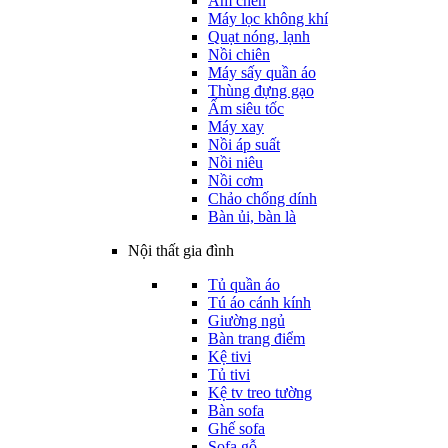
Ấm chén
Máy lọc không khí
Quạt nóng, lạnh
Nồi chiên
Máy sấy quần áo
Thùng đựng gạo
Ấm siêu tốc
Máy xay
Nồi áp suất
Nồi niêu
Nồi cơm
Chảo chống dính
Bàn ủi, bàn là
Nội thất gia đình
Tủ quần áo
Tú áo cánh kính
Giường ngủ
Bàn trang điểm
Kệ tivi
Tủ tivi
Kệ tv treo tường
Bàn sofa
Ghế sofa
Sofa gỗ