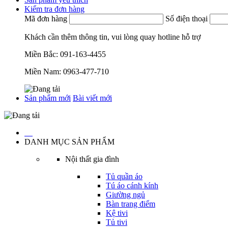
Kiểm tra đơn hàng
Mã đơn hàng
Số điện thoại
Khách cần thêm thông tin, vui lòng quay hotline hỗ trợ
Miền Bắc:
091-163-4455
Miền Nam:
0963-477-710
Sản phẩm mới
Bài viết mới
…
DANH MỤC SẢN PHẨM
Nội thất gia đình
Tủ quần áo
Tú áo cánh kính
Giường ngủ
Bàn trang điểm
Kệ tivi
Tủ tivi