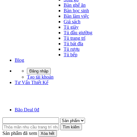
Bàn ghế ăn
Bàn học sinh
Bàn làm việc
Giá sách
Tủ giày
Tủ đầu giường
Tủ trang trí
Tủ bát đĩa
Tủ rượu
Tủ bếp
Blog
Đăng nhập
Tạo tài khoản
Tư Vấn Thiết Kế
Bão Deal 0đ
Tìm kiếm
Sản phẩm đã xem
Xóa hết