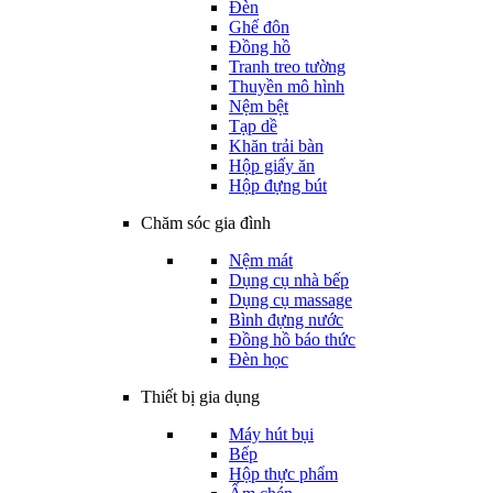
Đèn
Ghế đôn
Đồng hồ
Tranh treo tường
Thuyền mô hình
Nệm bệt
Tạp dề
Khăn trải bàn
Hộp giấy ăn
Hộp đựng bút
Chăm sóc gia đình
Nệm mát
Dụng cụ nhà bếp
Dụng cụ massage
Bình đựng nước
Đồng hồ báo thức
Đèn học
Thiết bị gia dụng
Máy hút bụi
Bếp
Hộp thực phẩm