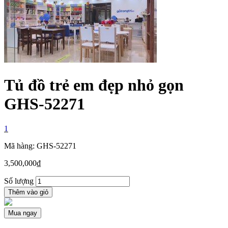
Tủ đồ trẻ em đẹp nhỏ gọn
GHS-52271
1
Mã hàng: GHS-52271
3,500,000
₫
Số lượng
Thêm vào giỏ
Mua ngay