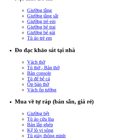
Giường tầng
Giường tầng sắt
Giường trẻ em
Giường bé trai
Giường bé gái
Tủ áo trẻ em
Đo đạc khảo sát tại nhà
Vách thờ
Tủ thờ - Bàn thờ
Bàn console
Tủ để bể cá
Ốp bàn thờ
Vách ốp tường
Mua về tự ráp (bán sẵn, giá rẻ)
Giường bệt
Tủ áo cửa lùa
Bàn lắp ghép
Kệ lò vi sóng
Tủ giày thông minh