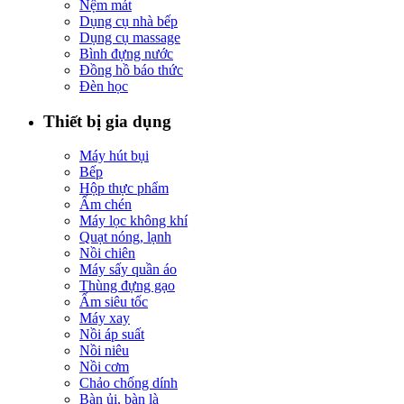
Nệm mát
Dụng cụ nhà bếp
Dụng cụ massage
Bình đựng nước
Đồng hồ báo thức
Đèn học
Thiết bị gia dụng
Máy hút bụi
Bếp
Hộp thực phẩm
Ấm chén
Máy lọc không khí
Quạt nóng, lạnh
Nồi chiên
Máy sấy quần áo
Thùng đựng gạo
Ấm siêu tốc
Máy xay
Nồi áp suất
Nồi niêu
Nồi cơm
Chảo chống dính
Bàn ủi, bàn là