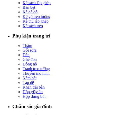
Kệ sách lắp ghép
Bàn bệt
Kệ để đồ
Kệ gỗ treo tường
Kệ thú lắp ghép
Kệ sách treo
Phụ kiện trang trí
Thảm
Gối sofa
Đèn
Ghế đôn
Đồng hồ
Tranh treo tường
Thuyền mô hình
Nệm bệt
Tạp dề
Khăn trải bàn
Hộp giấy ăn
Hộp đựng bút
Chăm sóc gia đình