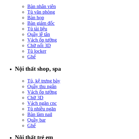
Bàn nhân viên
Tủ văn phòng
Bàn họp
Bàn giám đốc
Tủ tài liệu
Quầy lễ tân
Vách ốp tường
Chữ nổi 3D
Tủ locker
Ghế
Nội thất shop, spa
Tủ, kệ trưng bày
Quầy thu ngân
Vách ốp tường
Chữ 3D
Vách ngăn cnc
Tủ nhiều ngăn
Bàn làm nail
Quầy bar
Ghế
Nội thất trẻ em