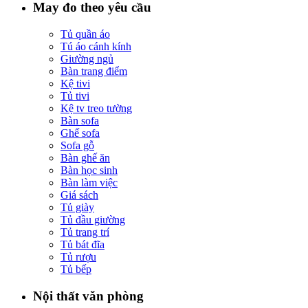
May đo theo yêu cầu
Tủ quần áo
Tú áo cánh kính
Giường ngủ
Bàn trang điểm
Kệ tivi
Tủ tivi
Kệ tv treo tường
Bàn sofa
Ghế sofa
Sofa gỗ
Bàn ghế ăn
Bàn học sinh
Bàn làm việc
Giá sách
Tủ giày
Tủ đầu giường
Tủ trang trí
Tủ bát đĩa
Tủ rượu
Tủ bếp
Nội thất văn phòng