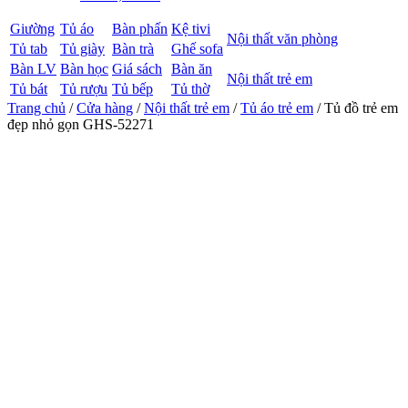
Giường
Tủ áo
Bàn phấn
Kệ tivi
Nội thất văn phòng
Tủ tab
Tủ giày
Bàn trà
Ghế sofa
Bàn LV
Bàn học
Giá sách
Bàn ăn
Nội thất trẻ em
Tủ bát
Tủ rượu
Tủ bếp
Tủ thờ
Trang chủ
/
Cửa hàng
/
Nội thất trẻ em
/
Tủ áo trẻ em
/ Tủ đồ trẻ em
đẹp nhỏ gọn GHS-52271