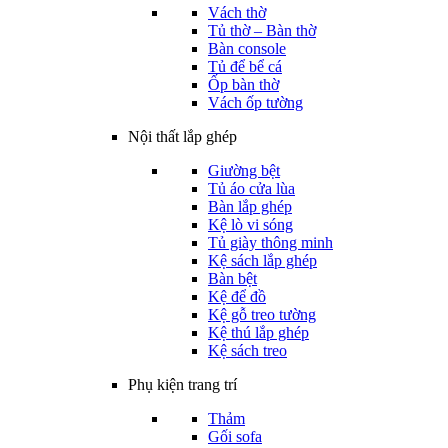
Vách thờ
Tủ thờ – Bàn thờ
Bàn console
Tủ để bể cá
Ốp bàn thờ
Vách ốp tường
Nội thất lắp ghép
Giường bệt
Tủ áo cửa lùa
Bàn lắp ghép
Kệ lò vi sóng
Tủ giày thông minh
Kệ sách lắp ghép
Bàn bệt
Kệ để đồ
Kệ gỗ treo tường
Kệ thú lắp ghép
Kệ sách treo
Phụ kiện trang trí
Thảm
Gối sofa