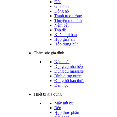
Đèn
Ghế đôn
Đồng hồ
Tranh treo tường
Thuyền mô hình
Nệm bệt
Tạp dề
Khăn trải bàn
Hộp giấy ăn
Hộp đựng bút
Chăm sóc gia đình
Nệm mát
Dụng cụ nhà bếp
Dụng cụ massage
Bình đựng nước
Đồng hồ báo thức
Đèn học
Thiết bị gia dụng
Máy hút bụi
Bếp
Hộp thực phẩm