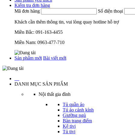
Kiểm tra đơn hàng
Mã đơn hàng
Số điện thoại
Khách cần thêm thông tin, vui lòng quay hotline hỗ trợ
Miền Bắc:
091-163-4455
Miền Nam:
0963-477-710
Sản phẩm mới
Bài viết mới
…
DANH MỤC SẢN PHẨM
Nội thất gia đình
Tủ quần áo
Tú áo cánh kính
Giường ngủ
Bàn trang điểm
Kệ tivi
Tủ tivi