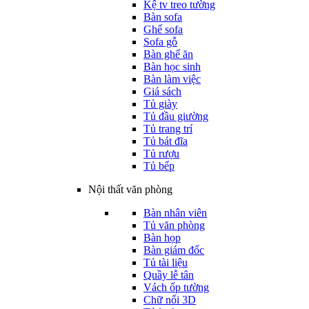
Kệ tv treo tường
Bàn sofa
Ghế sofa
Sofa gỗ
Bàn ghế ăn
Bàn học sinh
Bàn làm việc
Giá sách
Tủ giày
Tủ đầu giường
Tủ trang trí
Tủ bát đĩa
Tủ rượu
Tủ bếp
Nội thất văn phòng
Bàn nhân viên
Tủ văn phòng
Bàn họp
Bàn giám đốc
Tủ tài liệu
Quầy lễ tân
Vách ốp tường
Chữ nổi 3D