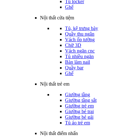
Tủ locker
Ghế
Nội thất cửa tiệm
Tủ, kệ trưng bày
Quầy thu ngân
Vách ốp tường
Chữ 3D
Vách ngăn cnc
Tủ nhiều ngăn
Bàn làm nail
Quầy bar
Ghế
Nội thất trẻ em
Giường tầng
Giường tầng sắt
Giường trẻ em
Giường bé trai
Giường bé gái
Tủ áo trẻ em
Nội thất điểm nhấn