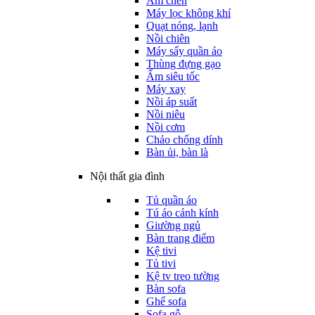
Ấm chén
Máy lọc không khí
Quạt nóng, lạnh
Nồi chiên
Máy sấy quần áo
Thùng đựng gạo
Ấm siêu tốc
Máy xay
Nồi áp suất
Nồi niêu
Nồi cơm
Chảo chống dính
Bàn ủi, bàn là
Nội thất gia đình
Tủ quần áo
Tú áo cánh kính
Giường ngủ
Bàn trang điểm
Kệ tivi
Tủ tivi
Kệ tv treo tường
Bàn sofa
Ghế sofa
Sofa gỗ