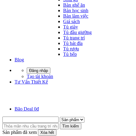
Bàn ghế ăn
Bàn học sinh
Bàn làm việc
Giá sách
Tủ giày
Tủ đầu giường
Tủ trang trí
Tủ bát đĩa
Tủ rượu
Tủ bếp
Blog
Đăng nhập
Tạo tài khoản
Tư Vấn Thiết Kế
Bão Deal 0đ
Tìm kiếm
Sản phẩm đã xem
Xóa hết