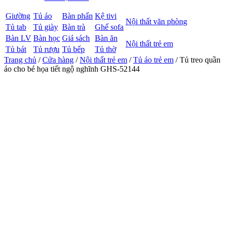
Giường
Tủ áo
Bàn phấn
Kệ tivi
Nội thất văn phòng
Tủ tab
Tủ giày
Bàn trà
Ghế sofa
Bàn LV
Bàn học
Giá sách
Bàn ăn
Nội thất trẻ em
Tủ bát
Tủ rượu
Tủ bếp
Tủ thờ
Trang chủ
/
Cửa hàng
/
Nội thất trẻ em
/
Tủ áo trẻ em
/ Tủ treo quần
áo cho bé họa tiết ngộ nghĩnh GHS-52144