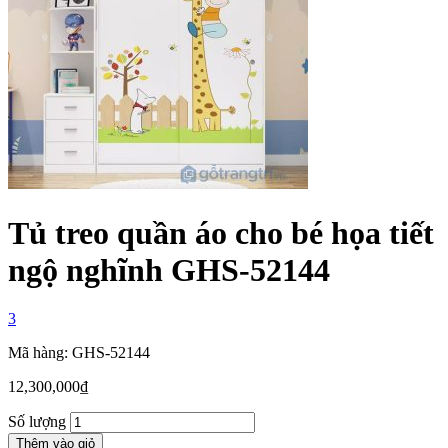
Tủ treo quần áo cho bé họa tiết
ngộ nghĩnh GHS-52144
3
Mã hàng: GHS-52144
12,300,000
₫
Số lượng
Thêm vào giỏ