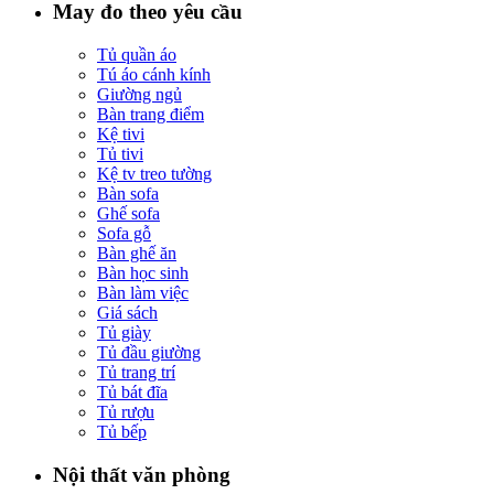
May đo theo yêu cầu
Tủ quần áo
Tú áo cánh kính
Giường ngủ
Bàn trang điểm
Kệ tivi
Tủ tivi
Kệ tv treo tường
Bàn sofa
Ghế sofa
Sofa gỗ
Bàn ghế ăn
Bàn học sinh
Bàn làm việc
Giá sách
Tủ giày
Tủ đầu giường
Tủ trang trí
Tủ bát đĩa
Tủ rượu
Tủ bếp
Nội thất văn phòng