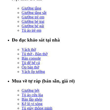
Giường tầng
Giường tầng sắt
Giường trẻ em
Giường bé trai
Giường bé gái
Tủ áo trẻ em
Đo đạc khảo sát tại nhà
Vách thờ
Tủ thờ - Bàn thờ
Bàn console
Tủ để bể cá
Ốp bàn thờ
Vách ốp tường
Mua về tự ráp (bán sẵn, giá rẻ)
Giường bệt
Tủ áo cửa lùa
Bàn lắp ghép
Kệ lò vi sóng
Tủ giày thông minh