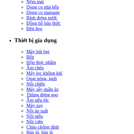
Nệm mát
Dụng cụ nhà bếp
Dụng cụ massage
Bình đựng nước
Đồng hồ báo thức
Đèn học
Thiết bị gia dụng
Máy hút bụi
Bếp
Hộp thực phẩm
Ấm chén
Máy lọc không khí
Quạt nóng, lạnh
Nồi chiên
Máy sấy quần áo
Thùng đựng gạo
Ấm siêu tốc
Máy xay
Nồi áp suất
Nồi niêu
Nồi cơm
Chảo chống dính
Bàn ủi, bàn là