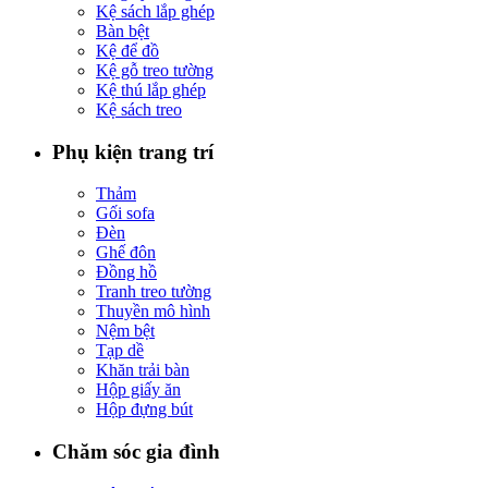
Kệ sách lắp ghép
Bàn bệt
Kệ để đồ
Kệ gỗ treo tường
Kệ thú lắp ghép
Kệ sách treo
Phụ kiện trang trí
Thảm
Gối sofa
Đèn
Ghế đôn
Đồng hồ
Tranh treo tường
Thuyền mô hình
Nệm bệt
Tạp dề
Khăn trải bàn
Hộp giấy ăn
Hộp đựng bút
Chăm sóc gia đình