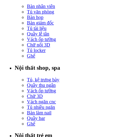
Bàn nhân viên
Tủ văn phòng
Bàn họp
Bàn giám đốc
Tủ tài liệu
Quầy lễ tân
Vách ốp tường
Chữ nổi 3D
Tủ locker
Ghế
Nội thất shop, spa
Tủ, kệ trưng bày
Quầy thu ngân
Vách ốp tường
Chữ 3D
Vách ngăn cnc
Tủ nhiều ngăn
Bàn làm nail
Quầy bar
Ghế
Nội thất trẻ em