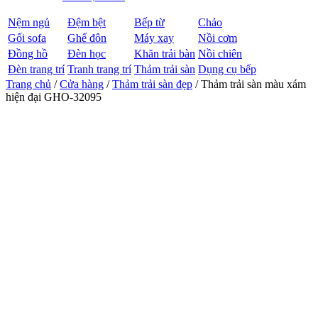
Nệm ngủ
Đệm bệt
Bếp từ
Chảo
Gối sofa
Ghế đôn
Máy xay
Nồi cơm
Đồng hồ
Đèn học
Khăn trải bàn
Nồi chiên
Đèn trang trí
Tranh trang trí
Thảm trải sàn
Dụng cụ bếp
Trang chủ
/
Cửa hàng
/
Thảm trải sàn đẹp
/ Thảm trải sàn màu xám
hiện đại GHO-32095