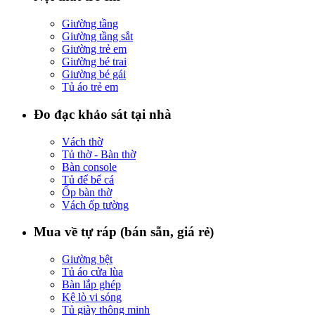
Giường tầng
Giường tầng sắt
Giường trẻ em
Giường bé trai
Giường bé gái
Tủ áo trẻ em
Đo đạc khảo sát tại nhà
Vách thờ
Tủ thờ - Bàn thờ
Bàn console
Tủ để bể cá
Ốp bàn thờ
Vách ốp tường
Mua về tự ráp (bán sẵn, giá rẻ)
Giường bệt
Tủ áo cửa lùa
Bàn lắp ghép
Kệ lò vi sóng
Tủ giày thông minh