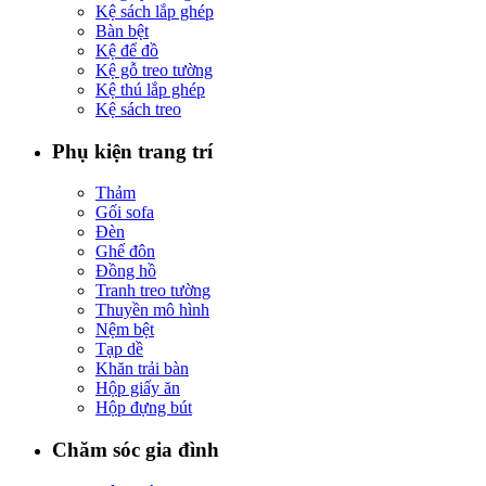
Kệ sách lắp ghép
Bàn bệt
Kệ để đồ
Kệ gỗ treo tường
Kệ thú lắp ghép
Kệ sách treo
Phụ kiện trang trí
Thảm
Gối sofa
Đèn
Ghế đôn
Đồng hồ
Tranh treo tường
Thuyền mô hình
Nệm bệt
Tạp dề
Khăn trải bàn
Hộp giấy ăn
Hộp đựng bút
Chăm sóc gia đình