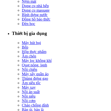
Nệm mát
Dụng cụ nhà bếp
Dụng cụ massage
Bình đựng nước
Đồng hồ báo thức
Đèn học
Thiết bị gia dụng
Máy hút bụi
Bếp
Hộp thực phẩm
Ấm chén
Máy lọc không khí
Quạt nóng, lạnh
Nồi chiên
Máy sấy quần áo
Thùng đựng gạo
Ấm siêu tốc
Máy xay
Nồi áp suất
Nồi niêu
Nồi cơm
Chảo chống dính
Bàn ủi, bàn là