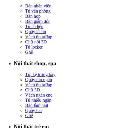
Bàn nhân viên
Tủ văn phòng
Bàn họp
Bàn giám đốc
Tủ tài liệu
Quầy lễ tân
Vách ốp tường
Chữ nổi 3D
Tủ locker
Ghế
Nội thất shop, spa
Tủ, kệ trưng bày
Quầy thu ngân
Vách ốp tường
Chữ 3D
Vách ngăn cnc
Tủ nhiều ngăn
Bàn làm nail
Quầy bar
Ghế
Nội thất trẻ em