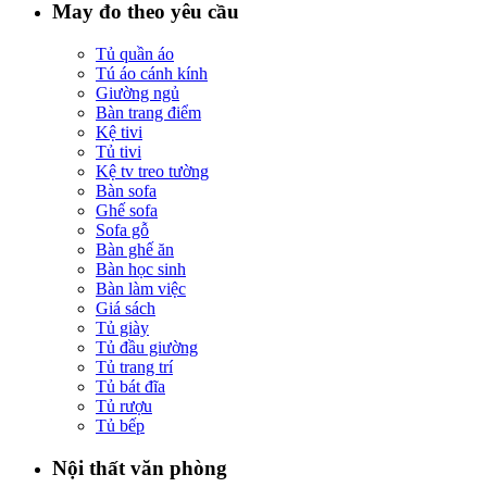
May đo theo yêu cầu
Tủ quần áo
Tú áo cánh kính
Giường ngủ
Bàn trang điểm
Kệ tivi
Tủ tivi
Kệ tv treo tường
Bàn sofa
Ghế sofa
Sofa gỗ
Bàn ghế ăn
Bàn học sinh
Bàn làm việc
Giá sách
Tủ giày
Tủ đầu giường
Tủ trang trí
Tủ bát đĩa
Tủ rượu
Tủ bếp
Nội thất văn phòng