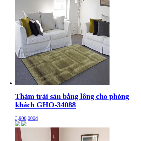
Thảm trải sàn bằng lông cho phòng
khách GHO-34088
3,900,000
₫