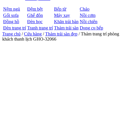
Nệm ngủ
Đệm bệt
Bếp từ
Chảo
Gối sofa
Ghế đôn
Máy xay
Nồi cơm
Đồng hồ
Đèn học
Khăn trải bàn
Nồi chiên
Đèn trang trí
Tranh trang trí
Thảm trải sàn
Dụng cụ bếp
Trang chủ
/
Cửa hàng
/
Thảm trải sàn đẹp
/ Thảm trang trí phòng
khách thanh lịch GHO-32066