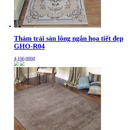
Thảm trải sàn lông ngắn họa tiết đẹp
GHO-R04
4,100,000
₫