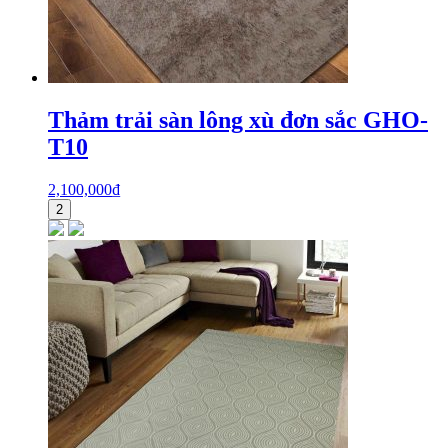
Thảm trải sàn lông xù đơn sắc GHO-
T10
2,100,000
₫
2