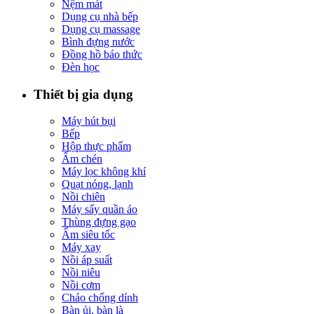
Nệm mát
Dụng cụ nhà bếp
Dụng cụ massage
Bình đựng nước
Đồng hồ báo thức
Đèn học
Thiết bị gia dụng
Máy hút bụi
Bếp
Hộp thực phẩm
Ấm chén
Máy lọc không khí
Quạt nóng, lạnh
Nồi chiên
Máy sấy quần áo
Thùng đựng gạo
Ấm siêu tốc
Máy xay
Nồi áp suất
Nồi niêu
Nồi cơm
Chảo chống dính
Bàn ủi, bàn là