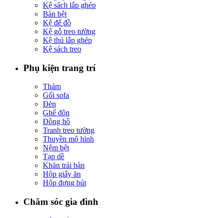
Kệ sách lắp ghép
Bàn bệt
Kệ để đồ
Kệ gỗ treo tường
Kệ thú lắp ghép
Kệ sách treo
Phụ kiện trang trí
Thảm
Gối sofa
Đèn
Ghế đôn
Đồng hồ
Tranh treo tường
Thuyền mô hình
Nệm bệt
Tạp dề
Khăn trải bàn
Hộp giấy ăn
Hộp đựng bút
Chăm sóc gia đình