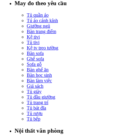
May đo theo yêu cầu
Tủ quần áo
Tú áo cánh kính
Giường ngủ
Bàn trang điểm
Kệ tivi
Tủ tivi
Kệ tv treo tường
Bàn sofa
Ghế sofa
Sofa gỗ
Bàn ghế ăn
Bàn học sinh
Bàn làm việc
Giá sách
Tủ giày
Tủ đầu giường
Tủ trang trí
Tủ bát đĩa
Tủ rượu
Tủ bếp
Nội thất văn phòng