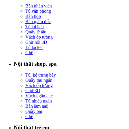
Bàn nhân viên
Tủ văn phòng
Bàn họp
Bàn giám đốc
Tủ tài liệu
Quầy lễ tân
Vách ốp tường
Chữ nổi 3D
Tủ locker
Ghế
Nội thất shop, spa
Tủ, kệ trưng bày
Quầy thu ngân
Vách ốp tường
Chữ 3D
Vách ngăn cnc
Tủ nhiều ngăn
Bàn làm nail
Quầy bar
Ghế
Nội thất trẻ em