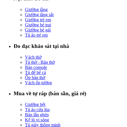
Giường tầng
Giường tầng sắt
Giường trẻ em
Giường bé trai
Giường bé gái
Tủ áo trẻ em
Đo đạc khảo sát tại nhà
Vách thờ
Tủ thờ - Bàn thờ
Bàn console
Tủ để bể cá
Ốp bàn thờ
Vách ốp tường
Mua về tự ráp (bán sẵn, giá rẻ)
Giường bệt
Tủ áo cửa lùa
Bàn lắp ghép
Kệ lò vi sóng
Tủ giày thông minh