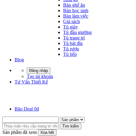
Bàn ghế ăn
Bàn học sinh
Bàn làm việc
Giá sách
Tủ giày
Tủ đầu giường
Tủ trang trí
Tủ bát đĩa
Tủ rượu
Tủ bếp
Blog
Đăng nhập
Tạo tài khoản
Tư Vấn Thiết Kế
Bão Deal 0đ
Tìm kiếm
Sản phẩm đã xem
Xóa hết