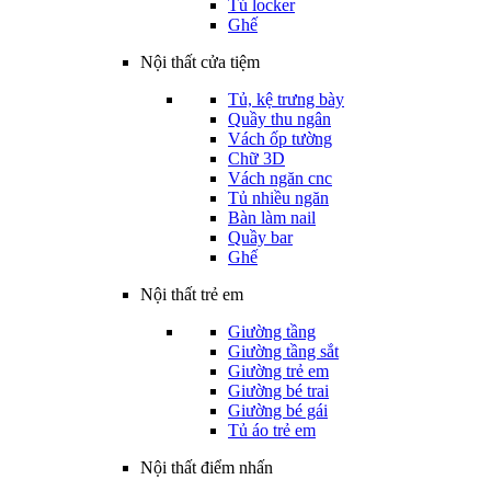
Tủ locker
Ghế
Nội thất cửa tiệm
Tủ, kệ trưng bày
Quầy thu ngân
Vách ốp tường
Chữ 3D
Vách ngăn cnc
Tủ nhiều ngăn
Bàn làm nail
Quầy bar
Ghế
Nội thất trẻ em
Giường tầng
Giường tầng sắt
Giường trẻ em
Giường bé trai
Giường bé gái
Tủ áo trẻ em
Nội thất điểm nhấn