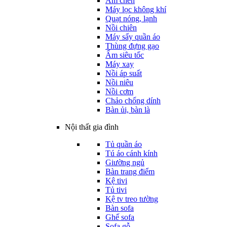
Ấm chén
Máy lọc không khí
Quạt nóng, lạnh
Nồi chiên
Máy sấy quần áo
Thùng đựng gạo
Ấm siêu tốc
Máy xay
Nồi áp suất
Nồi niêu
Nồi cơm
Chảo chống dính
Bàn ủi, bàn là
Nội thất gia đình
Tủ quần áo
Tú áo cánh kính
Giường ngủ
Bàn trang điểm
Kệ tivi
Tủ tivi
Kệ tv treo tường
Bàn sofa
Ghế sofa
Sofa gỗ