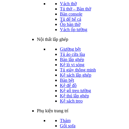
Vách thờ
Tủ thờ – Bàn thờ
Bàn console
Tủ để bể cá
Ốp bàn thờ
Vách ốp tường
Nội thất lắp ghép
Giường bệt
Tủ áo cửa lùa
Bàn lắp ghép
Kệ lò vi sóng
Tủ giày thông minh
Kệ sách lắp ghép
Bàn bệt
Kệ để đồ
Kệ gỗ treo tường
Kệ thú lắp ghép
Kệ sách treo
Phụ kiện trang trí
Thảm
Gối sofa