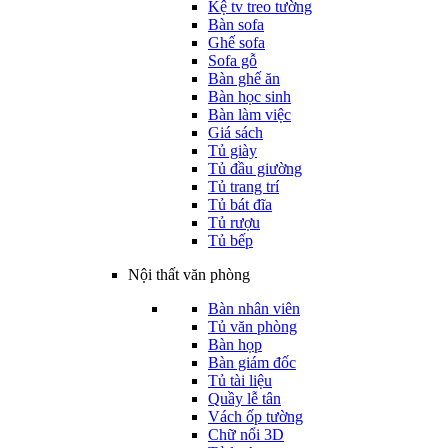
Kệ tv treo tường
Bàn sofa
Ghế sofa
Sofa gỗ
Bàn ghế ăn
Bàn học sinh
Bàn làm việc
Giá sách
Tủ giày
Tủ đầu giường
Tủ trang trí
Tủ bát đĩa
Tủ rượu
Tủ bếp
Nội thất văn phòng
Bàn nhân viên
Tủ văn phòng
Bàn họp
Bàn giám đốc
Tủ tài liệu
Quầy lễ tân
Vách ốp tường
Chữ nổi 3D