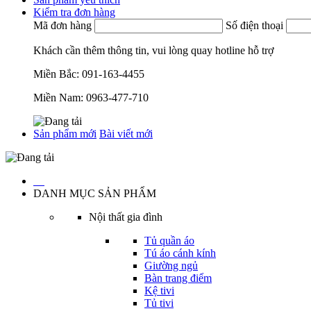
Kiểm tra đơn hàng
Mã đơn hàng
Số điện thoại
Khách cần thêm thông tin, vui lòng quay hotline hỗ trợ
Miền Bắc:
091-163-4455
Miền Nam:
0963-477-710
Sản phẩm mới
Bài viết mới
…
DANH MỤC SẢN PHẨM
Nội thất gia đình
Tủ quần áo
Tú áo cánh kính
Giường ngủ
Bàn trang điểm
Kệ tivi
Tủ tivi