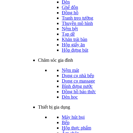
Đèn
Ghế đôn
Đồng hồ
Tranh treo tường
Thuyền mô hình
Nệm bệt
Tạp dề
Khăn trải bàn
Hộp giấy ăn
Hộp đựng bút
Chăm sóc gia đình
Nệm mát
Dụng cụ nhà bếp
Dụng cụ massage
Bình đựng nước
Đồng hồ báo thức
Đèn học
Thiết bị gia dụng
Máy hút bụi
Bếp
Hộp thực phẩm