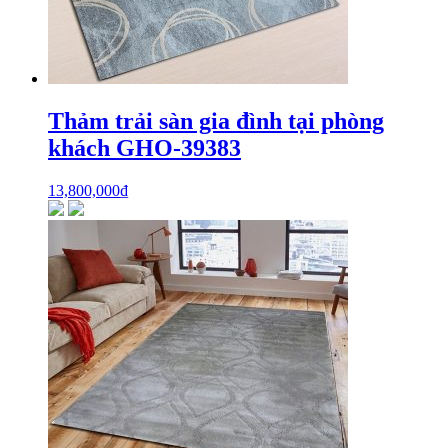
Thảm trải sàn gia đình tại phòng
khách GHO-39383
13,800,000
₫