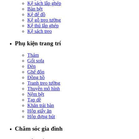
Kệ sách lắp ghép
Bàn bệt
Kệ để đồ
Kệ gỗ treo tường
Kệ thú lắp ghép
Kệ sách treo
Phụ kiện trang trí
Thảm
Gối sofa
Đèn
Ghế đôn
Đồng hồ
Tranh treo tường
Thuyền mô hình
Nệm bệt
Tạp dề
Khăn trải bàn
Hộp giấy ăn
Hộp đựng bút
Chăm sóc gia đình