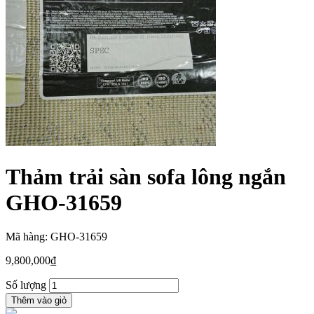
Thảm trải sàn sofa lông ngắn
GHO-31659
Mã hàng: GHO-31659
9,800,000
₫
Số lượng
Thêm vào giỏ