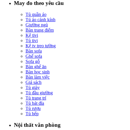
May đo theo yêu cầu
Tủ quần áo
Tú áo cánh kính
Giường ngủ
Bàn trang điểm
Kệ tivi
Tủ tivi
Kệ tv treo tường
Bàn sofa
Ghế sofa
Sofa gỗ
Bàn ghế ăn
Bàn học sinh
Bàn làm việc
Giá sách
Tủ giày
Tủ đầu giường
Tủ trang trí
Tủ bát đĩa
Tủ rượu
Tủ bếp
Nội thất văn phòng