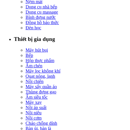
Nệm mát
Dụng cụ nhà bếp
Dụng cụ massage
Bình đựng nước
Đồng hồ báo thức
Đèn học
Thiết bị gia dụng
Máy hút bụi
Bếp
Hộp thực phẩm
Ấm chén
Máy lọc không khí
Quạt nóng, lạnh
Nồi chiên
Máy sấy quần áo
Thùng đựng gạo
Ấm siêu tốc
Máy xay
Nồi áp suất
Nồi niêu
Nồi cơm
Chảo chống dính
Bàn ủi, bàn là