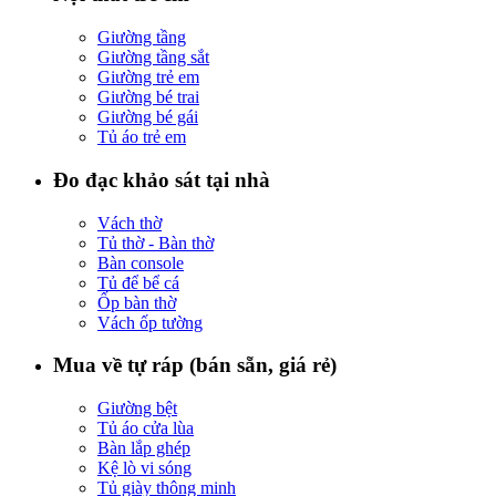
Giường tầng
Giường tầng sắt
Giường trẻ em
Giường bé trai
Giường bé gái
Tủ áo trẻ em
Đo đạc khảo sát tại nhà
Vách thờ
Tủ thờ - Bàn thờ
Bàn console
Tủ để bể cá
Ốp bàn thờ
Vách ốp tường
Mua về tự ráp (bán sẵn, giá rẻ)
Giường bệt
Tủ áo cửa lùa
Bàn lắp ghép
Kệ lò vi sóng
Tủ giày thông minh