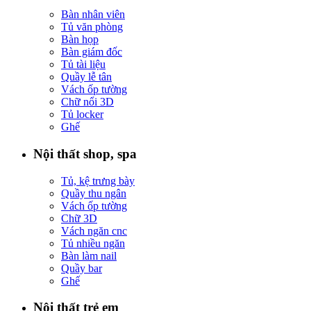
Bàn nhân viên
Tủ văn phòng
Bàn họp
Bàn giám đốc
Tủ tài liệu
Quầy lễ tân
Vách ốp tường
Chữ nổi 3D
Tủ locker
Ghế
Nội thất shop, spa
Tủ, kệ trưng bày
Quầy thu ngân
Vách ốp tường
Chữ 3D
Vách ngăn cnc
Tủ nhiều ngăn
Bàn làm nail
Quầy bar
Ghế
Nội thất trẻ em