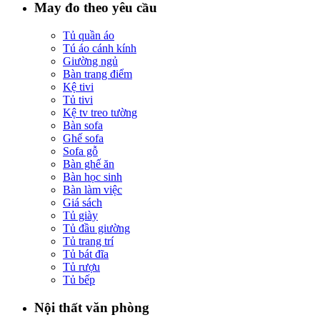
May đo theo yêu cầu
Tủ quần áo
Tú áo cánh kính
Giường ngủ
Bàn trang điểm
Kệ tivi
Tủ tivi
Kệ tv treo tường
Bàn sofa
Ghế sofa
Sofa gỗ
Bàn ghế ăn
Bàn học sinh
Bàn làm việc
Giá sách
Tủ giày
Tủ đầu giường
Tủ trang trí
Tủ bát đĩa
Tủ rượu
Tủ bếp
Nội thất văn phòng