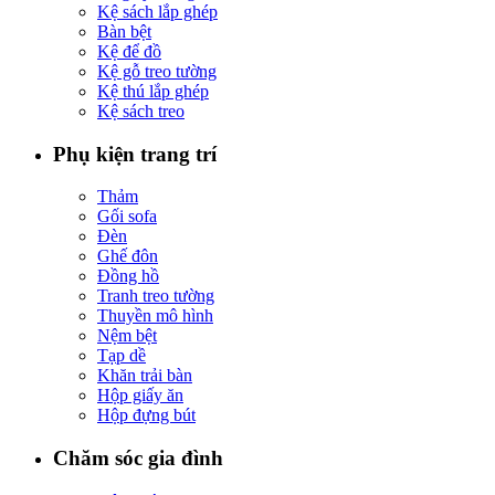
Kệ sách lắp ghép
Bàn bệt
Kệ để đồ
Kệ gỗ treo tường
Kệ thú lắp ghép
Kệ sách treo
Phụ kiện trang trí
Thảm
Gối sofa
Đèn
Ghế đôn
Đồng hồ
Tranh treo tường
Thuyền mô hình
Nệm bệt
Tạp dề
Khăn trải bàn
Hộp giấy ăn
Hộp đựng bút
Chăm sóc gia đình