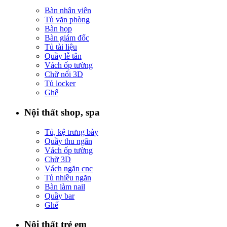
Bàn nhân viên
Tủ văn phòng
Bàn họp
Bàn giám đốc
Tủ tài liệu
Quầy lễ tân
Vách ốp tường
Chữ nổi 3D
Tủ locker
Ghế
Nội thất shop, spa
Tủ, kệ trưng bày
Quầy thu ngân
Vách ốp tường
Chữ 3D
Vách ngăn cnc
Tủ nhiều ngăn
Bàn làm nail
Quầy bar
Ghế
Nội thất trẻ em