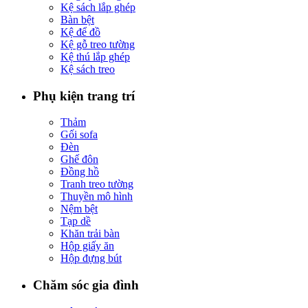
Kệ sách lắp ghép
Bàn bệt
Kệ để đồ
Kệ gỗ treo tường
Kệ thú lắp ghép
Kệ sách treo
Phụ kiện trang trí
Thảm
Gối sofa
Đèn
Ghế đôn
Đồng hồ
Tranh treo tường
Thuyền mô hình
Nệm bệt
Tạp dề
Khăn trải bàn
Hộp giấy ăn
Hộp đựng bút
Chăm sóc gia đình