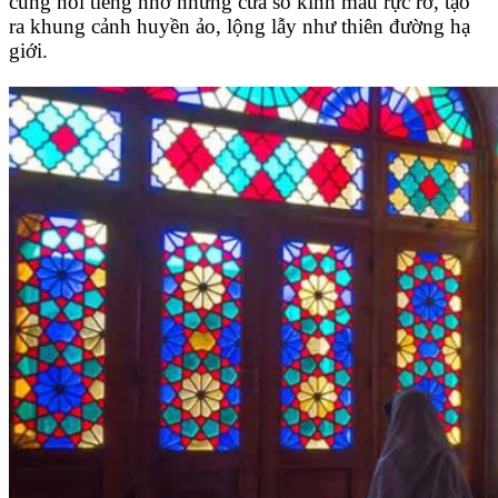
cùng nổi tiếng nhờ những cửa sổ kính màu rực rỡ, tạo
ra khung cảnh huyền ảo, lộng lẫy như thiên đường hạ
giới.