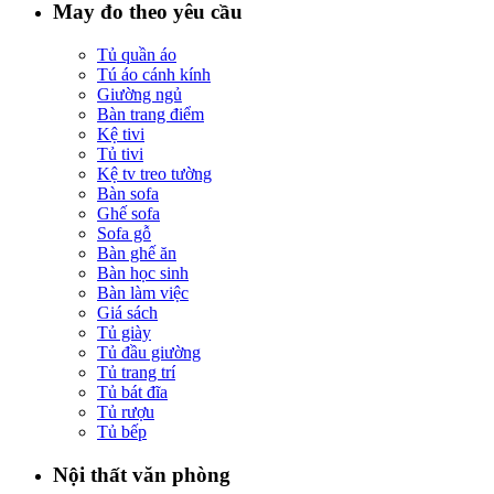
May đo theo yêu cầu
Tủ quần áo
Tú áo cánh kính
Giường ngủ
Bàn trang điểm
Kệ tivi
Tủ tivi
Kệ tv treo tường
Bàn sofa
Ghế sofa
Sofa gỗ
Bàn ghế ăn
Bàn học sinh
Bàn làm việc
Giá sách
Tủ giày
Tủ đầu giường
Tủ trang trí
Tủ bát đĩa
Tủ rượu
Tủ bếp
Nội thất văn phòng