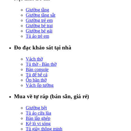
Giường tầng
Giường tầng sắt
Giường trẻ em
Giường bé trai
Giường bé gái
Tủ áo trẻ em
Đo đạc khảo sát tại nhà
Vách thờ
Tủ thờ - Bàn thờ
Bàn console
Tủ để bể cá
Ốp bàn thờ
Vách ốp tường
Mua về tự ráp (bán sẵn, giá rẻ)
Giường bệt
Tủ áo cửa lùa
Bàn lắp ghép
Kệ lò vi sóng
Tủ giày thông minh