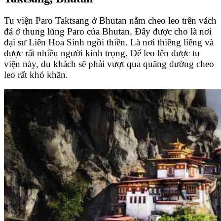
Tu viện Paro Taktsang ở Bhutan nằm cheo leo trên vách
đá ở thung lũng Paro của Bhutan. Đây được cho là nơi
đại sư Liên Hoa Sinh ngồi thiền. Là nơi thiêng liêng và
được rất nhiều người kính trọng. Để leo lên được tu
viện này, du khách sẽ phải vượt qua quãng đường cheo
leo rất khó khăn.