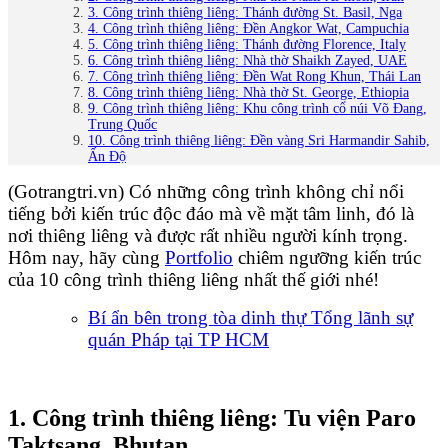
3. Công trình thiêng liêng: Thánh đường St. Basil, Nga
4. Công trình thiêng liêng: Đền Angkor Wat, Campuchia
5. Công trình thiêng liêng: Thánh đường Florence, Italy
6. Công trình thiêng liêng: Nhà thờ Shaikh Zayed, UAE
7. Công trình thiêng liêng: Đền Wat Rong Khun, Thái Lan
8. Công trình thiêng liêng: Nhà thờ St. George, Ethiopia
9. Công trình thiêng liêng: Khu công trình cổ núi Võ Đang,
Trung Quốc
10. Công trình thiêng liêng: Đền vàng Sri Harmandir Sahib,
Ấn Độ
(Gotrangtri.vn)
Có những công trình không chỉ nổi
tiếng bởi kiến trúc độc đáo mà về mặt tâm linh, đó là
nơi thiêng liêng và được rất nhiều người kính trọng.
Hôm nay, hãy cùng
Portfolio
chiêm ngưỡng kiến trúc
của 10 công trình thiêng liêng nhất thế giới nhé!
Bí ẩn bên trong tòa dinh thự Tổng lãnh sự
quán Pháp tại TP HCM
1. Công trình thiêng liêng: Tu viện Paro
Taktsang, Bhutan