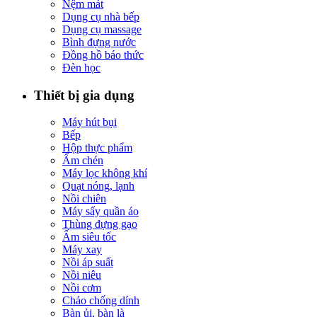
Nệm mát
Dụng cụ nhà bếp
Dụng cụ massage
Bình đựng nước
Đồng hồ báo thức
Đèn học
Thiết bị gia dụng
Máy hút bụi
Bếp
Hộp thực phẩm
Ấm chén
Máy lọc không khí
Quạt nóng, lạnh
Nồi chiên
Máy sấy quần áo
Thùng đựng gạo
Ấm siêu tốc
Máy xay
Nồi áp suất
Nồi niêu
Nồi cơm
Chảo chống dính
Bàn ủi, bàn là