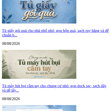
Tủ giấy gói quà cho nhà phố nhỏ: gọn hộp quà, sạch ruy băng và dễ
chuẩn b...
08/08/2026
Tủ máy hút bụi cầm tay cho chung cư nhỏ: gọn dock sạc, sạch dây
và dễ lấy...
08/08/2026