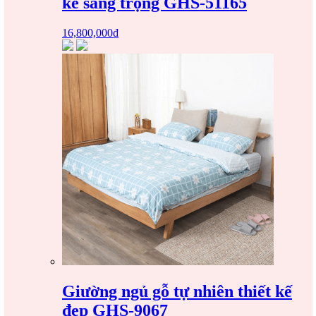
kế sang trọng GHS-51165
16,800,000
₫
Giường ngủ gỗ tự nhiên thiết kế
đẹp GHS-9067