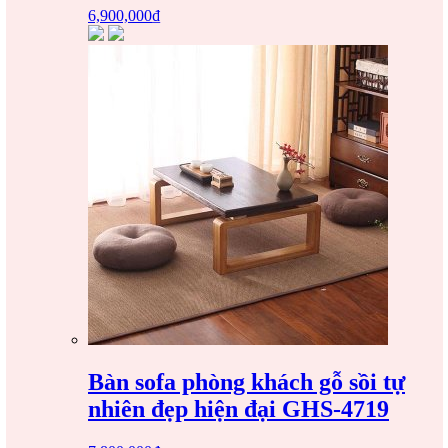
6,900,000
₫
Bàn sofa phòng khách gỗ sồi tự
nhiên đẹp hiện đại GHS-4719