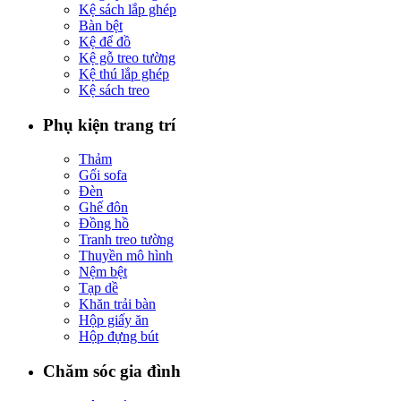
Kệ sách lắp ghép
Bàn bệt
Kệ để đồ
Kệ gỗ treo tường
Kệ thú lắp ghép
Kệ sách treo
Phụ kiện trang trí
Thảm
Gối sofa
Đèn
Ghế đôn
Đồng hồ
Tranh treo tường
Thuyền mô hình
Nệm bệt
Tạp dề
Khăn trải bàn
Hộp giấy ăn
Hộp đựng bút
Chăm sóc gia đình