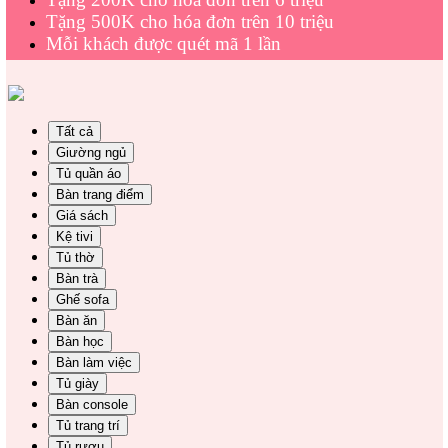
Tặng 500K cho hóa đơn trên 10 triệu
Mỗi khách được quét mã 1 lần
Tất cả
Giường ngủ
Tủ quần áo
Bàn trang điểm
Giá sách
Kệ tivi
Tủ thờ
Bàn trà
Ghế sofa
Bàn ăn
Bàn học
Bàn làm việc
Tủ giày
Bàn console
Tủ trang trí
Tủ rượu