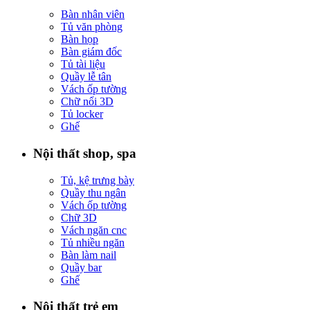
Bàn nhân viên
Tủ văn phòng
Bàn họp
Bàn giám đốc
Tủ tài liệu
Quầy lễ tân
Vách ốp tường
Chữ nổi 3D
Tủ locker
Ghế
Nội thất shop, spa
Tủ, kệ trưng bày
Quầy thu ngân
Vách ốp tường
Chữ 3D
Vách ngăn cnc
Tủ nhiều ngăn
Bàn làm nail
Quầy bar
Ghế
Nội thất trẻ em