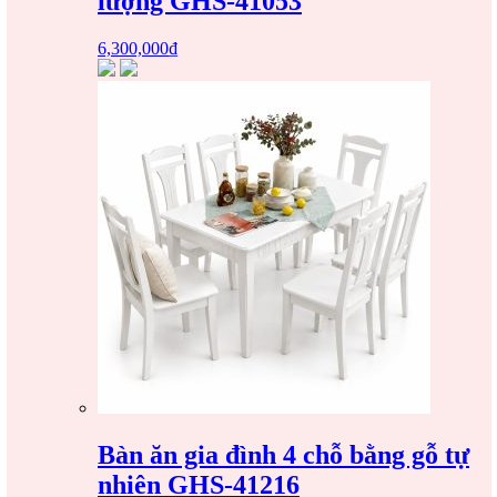
lượng GHS-41053
6,300,000
₫
Bàn ăn gia đình 4 chỗ bằng gỗ tự
nhiên GHS-41216