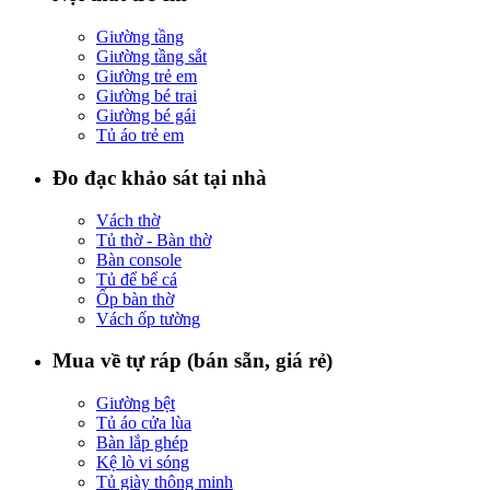
Giường tầng
Giường tầng sắt
Giường trẻ em
Giường bé trai
Giường bé gái
Tủ áo trẻ em
Đo đạc khảo sát tại nhà
Vách thờ
Tủ thờ - Bàn thờ
Bàn console
Tủ để bể cá
Ốp bàn thờ
Vách ốp tường
Mua về tự ráp (bán sẵn, giá rẻ)
Giường bệt
Tủ áo cửa lùa
Bàn lắp ghép
Kệ lò vi sóng
Tủ giày thông minh