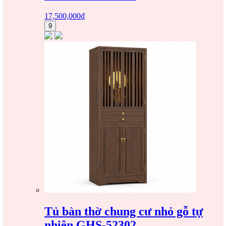
17,500,000
₫
9
Tủ bàn thờ chung cư nhỏ gỗ tự
nhiên GHS-52302