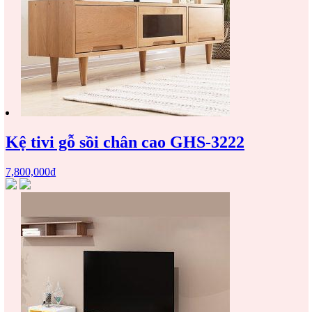
Kệ tivi gỗ sồi chân cao GHS-3222
7,800,000
₫