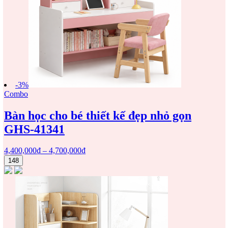
-3%
Combo
Bàn học cho bé thiết kế đẹp nhỏ gọn
GHS-41341
4,400,000
₫
–
4,700,000
₫
148