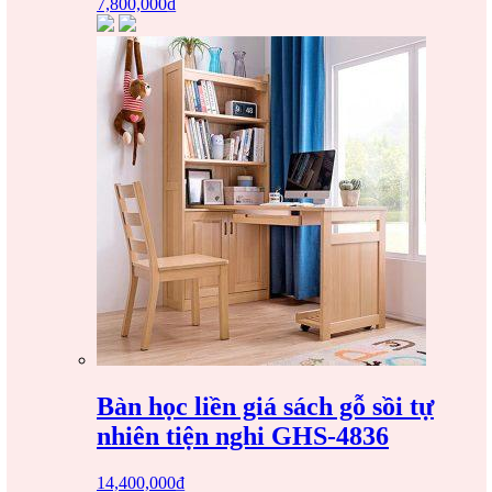
7,800,000
₫
Bàn học liền giá sách gỗ sồi tự
nhiên tiện nghi GHS-4836
14,400,000
₫