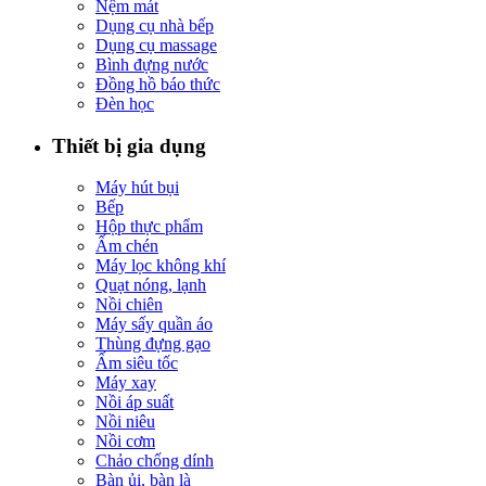
Nệm mát
Dụng cụ nhà bếp
Dụng cụ massage
Bình đựng nước
Đồng hồ báo thức
Đèn học
Thiết bị gia dụng
Máy hút bụi
Bếp
Hộp thực phẩm
Ấm chén
Máy lọc không khí
Quạt nóng, lạnh
Nồi chiên
Máy sấy quần áo
Thùng đựng gạo
Ấm siêu tốc
Máy xay
Nồi áp suất
Nồi niêu
Nồi cơm
Chảo chống dính
Bàn ủi, bàn là