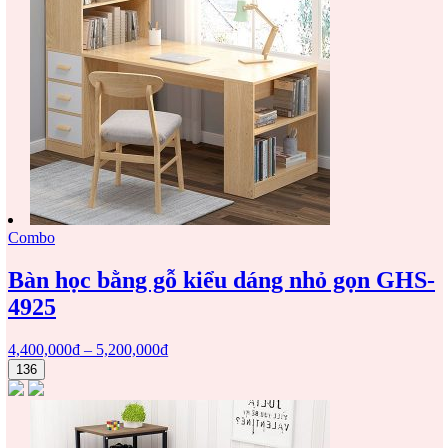
Combo
Bàn học bằng gỗ kiểu dáng nhỏ gọn GHS-
4925
4,400,000
₫
–
5,200,000
₫
136