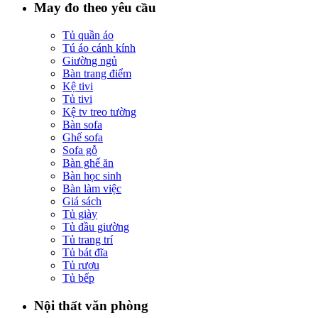
May đo theo yêu cầu
Tủ quần áo
Tú áo cánh kính
Giường ngủ
Bàn trang điểm
Kệ tivi
Tủ tivi
Kệ tv treo tường
Bàn sofa
Ghế sofa
Sofa gỗ
Bàn ghế ăn
Bàn học sinh
Bàn làm việc
Giá sách
Tủ giày
Tủ đầu giường
Tủ trang trí
Tủ bát đĩa
Tủ rượu
Tủ bếp
Nội thất văn phòng