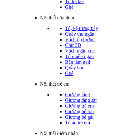
Tủ locker
Ghế
Nội thất cửa tiệm
Tủ, kệ trưng bày
Quầy thu ngân
Vách ốp tường
Chữ 3D
Vách ngăn cnc
Tủ nhiều ngăn
Bàn làm nail
Quầy bar
Ghế
Nội thất trẻ em
Giường tầng
Giường tầng sắt
Giường trẻ em
Giường bé trai
Giường bé gái
Tủ áo trẻ em
Nội thất điểm nhấn