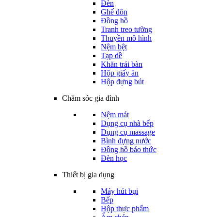
Đèn
Ghế đôn
Đồng hồ
Tranh treo tường
Thuyền mô hình
Nệm bệt
Tạp dề
Khăn trải bàn
Hộp giấy ăn
Hộp đựng bút
Chăm sóc gia đình
Nệm mát
Dụng cụ nhà bếp
Dụng cụ massage
Bình đựng nước
Đồng hồ báo thức
Đèn học
Thiết bị gia dụng
Máy hút bụi
Bếp
Hộp thực phẩm