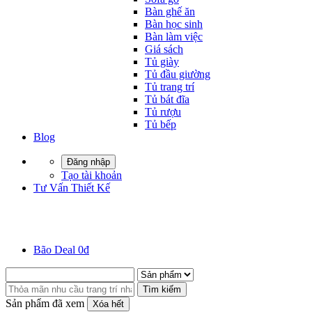
Bàn ghế ăn
Bàn học sinh
Bàn làm việc
Giá sách
Tủ giày
Tủ đầu giường
Tủ trang trí
Tủ bát đĩa
Tủ rượu
Tủ bếp
Blog
Đăng nhập
Tạo tài khoản
Tư Vấn Thiết Kế
Bão Deal 0đ
Tìm kiếm
Sản phẩm đã xem
Xóa hết