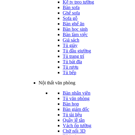
Kệ tv treo tường
Bàn sofa
Ghế sofa
Sofa gỗ
Bàn ghế ăn
Bàn học sinh
Bàn làm việc
Giá sách
Tủ giày
Tủ đầu giường
Tủ trang trí
Tủ bát đĩa
Tủ rượu
Tủ bếp
Nội thất văn phòng
Bàn nhân viên
Tủ văn phòng
Bàn họp
Bàn giám đốc
Tủ tài liệu
Quầy lễ tân
Vách ốp tường
Chữ nổi 3D