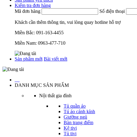
Kiểm tra đơn hàng
Mã đơn hàng
Số điện thoại
Khách cần thêm thông tin, vui lòng quay hotline hỗ trợ
Miền Bắc:
091-163-4455
Miền Nam:
0963-477-710
Sản phẩm mới
Bài viết mới
…
DANH MỤC SẢN PHẨM
Nội thất gia đình
Tủ quần áo
Tú áo cánh kính
Giường ngủ
Bàn trang điểm
Kệ tivi
Tủ tivi