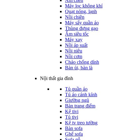
Ấm chén
Máy lọc không khí
Quạt nóng, lạnh
Nồi chiên
Máy sấy quần áo
Thùng đựng gạo
Ấm siêu tốc
Máy xay
Nồi áp suất
Nồi niêu
Nồi cơm
Chảo chống dính
Bàn ủi, bàn là
Nội thất gia đình
Tủ quần áo
Tú áo cánh kính
Giường ngủ
Bàn trang điểm
Kệ tivi
Tủ tivi
Kệ tv treo tường
Bàn sofa
Ghế sofa
Sofa gỗ