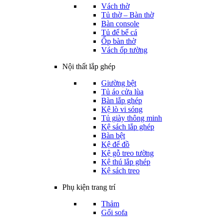
Vách thờ
Tủ thờ – Bàn thờ
Bàn console
Tủ để bể cá
Ốp bàn thờ
Vách ốp tường
Nội thất lắp ghép
Giường bệt
Tủ áo cửa lùa
Bàn lắp ghép
Kệ lò vi sóng
Tủ giày thông minh
Kệ sách lắp ghép
Bàn bệt
Kệ để đồ
Kệ gỗ treo tường
Kệ thú lắp ghép
Kệ sách treo
Phụ kiện trang trí
Thảm
Gối sofa