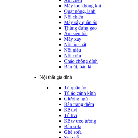
Ấm chén
Máy lọc không khí
Quạt nóng, lạnh
Nồi chiên
Máy sấy quần áo
Thùng đựng gạo
Ấm siêu tốc
Máy xay
Nồi áp suất
Nồi niêu
Nồi cơm
Chảo chống dính
Bàn ủi, bàn là
Nội thất gia đình
Tủ quần áo
Tú áo cánh kính
Giường ngủ
Bàn trang điểm
Kệ tivi
Tủ tivi
Kệ tv treo tường
Bàn sofa
Ghế sofa
Sofa gỗ