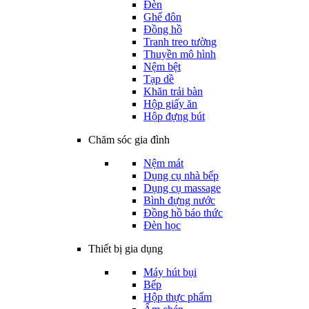
Đèn
Ghế đôn
Đồng hồ
Tranh treo tường
Thuyền mô hình
Nệm bệt
Tạp dề
Khăn trải bàn
Hộp giấy ăn
Hộp đựng bút
Chăm sóc gia đình
Nệm mát
Dụng cụ nhà bếp
Dụng cụ massage
Bình đựng nước
Đồng hồ báo thức
Đèn học
Thiết bị gia dụng
Máy hút bụi
Bếp
Hộp thực phẩm