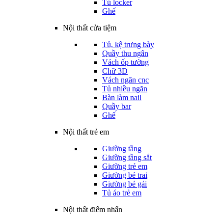
Tủ locker
Ghế
Nội thất cửa tiệm
Tủ, kệ trưng bày
Quầy thu ngân
Vách ốp tường
Chữ 3D
Vách ngăn cnc
Tủ nhiều ngăn
Bàn làm nail
Quầy bar
Ghế
Nội thất trẻ em
Giường tầng
Giường tầng sắt
Giường trẻ em
Giường bé trai
Giường bé gái
Tủ áo trẻ em
Nội thất điểm nhấn