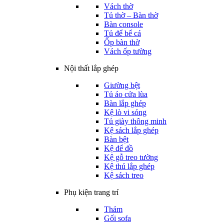
Vách thờ
Tủ thờ – Bàn thờ
Bàn console
Tủ để bể cá
Ốp bàn thờ
Vách ốp tường
Nội thất lắp ghép
Giường bệt
Tủ áo cửa lùa
Bàn lắp ghép
Kệ lò vi sóng
Tủ giày thông minh
Kệ sách lắp ghép
Bàn bệt
Kệ để đồ
Kệ gỗ treo tường
Kệ thú lắp ghép
Kệ sách treo
Phụ kiện trang trí
Thảm
Gối sofa