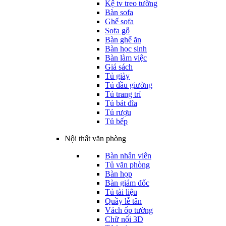
Kệ tv treo tường
Bàn sofa
Ghế sofa
Sofa gỗ
Bàn ghế ăn
Bàn học sinh
Bàn làm việc
Giá sách
Tủ giày
Tủ đầu giường
Tủ trang trí
Tủ bát đĩa
Tủ rượu
Tủ bếp
Nội thất văn phòng
Bàn nhân viên
Tủ văn phòng
Bàn họp
Bàn giám đốc
Tủ tài liệu
Quầy lễ tân
Vách ốp tường
Chữ nổi 3D