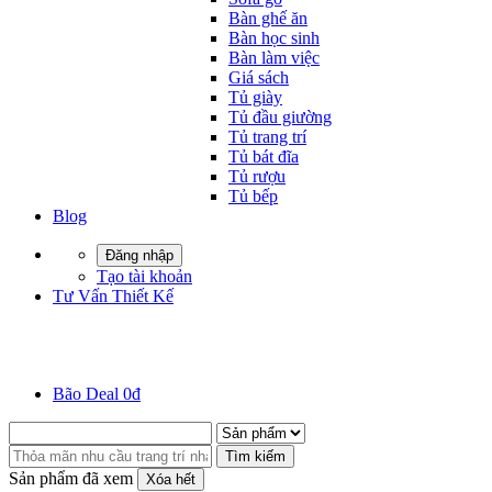
Bàn ghế ăn
Bàn học sinh
Bàn làm việc
Giá sách
Tủ giày
Tủ đầu giường
Tủ trang trí
Tủ bát đĩa
Tủ rượu
Tủ bếp
Blog
Đăng nhập
Tạo tài khoản
Tư Vấn Thiết Kế
Bão Deal 0đ
Tìm kiếm
Sản phẩm đã xem
Xóa hết