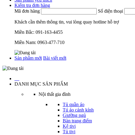
Kiểm tra đơn hàng
Mã đơn hàng
Số điện thoại
Khách cần thêm thông tin, vui lòng quay hotline hỗ trợ
Miền Bắc:
091-163-4455
Miền Nam:
0963-477-710
Sản phẩm mới
Bài viết mới
…
DANH MỤC SẢN PHẨM
Nội thất gia đình
Tủ quần áo
Tú áo cánh kính
Giường ngủ
Bàn trang điểm
Kệ tivi
Tủ tivi