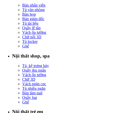
Bàn nhân viên
Tủ văn phòng
Bàn họp
Bàn giám đốc
Tủ tài liệu
Quầy lễ tân
Vách ốp tường
Chữ nổi 3D
Tủ locker
Ghế
Nội thất shop, spa
Tủ, kệ trưng bày
Quầy thu ngân
Vách ốp tường
Chữ 3D
Vách ngăn cnc
Tủ nhiều ngăn
Bàn làm nail
Quầy bar
Ghế
Nội thất trẻ em