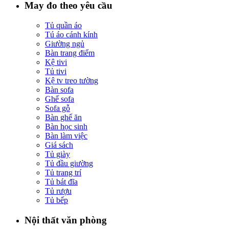
May đo theo yêu cầu
Tủ quần áo
Tú áo cánh kính
Giường ngủ
Bàn trang điểm
Kệ tivi
Tủ tivi
Kệ tv treo tường
Bàn sofa
Ghế sofa
Sofa gỗ
Bàn ghế ăn
Bàn học sinh
Bàn làm việc
Giá sách
Tủ giày
Tủ đầu giường
Tủ trang trí
Tủ bát đĩa
Tủ rượu
Tủ bếp
Nội thất văn phòng