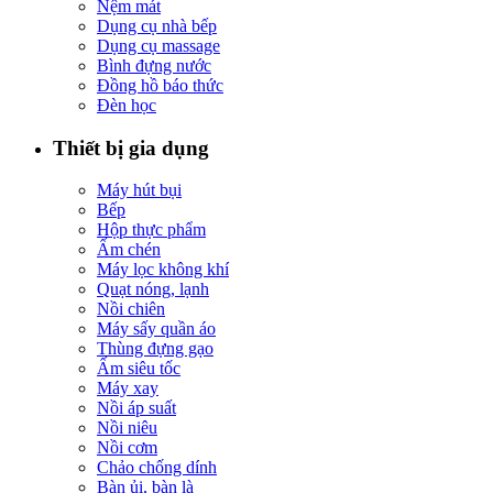
Nệm mát
Dụng cụ nhà bếp
Dụng cụ massage
Bình đựng nước
Đồng hồ báo thức
Đèn học
Thiết bị gia dụng
Máy hút bụi
Bếp
Hộp thực phẩm
Ấm chén
Máy lọc không khí
Quạt nóng, lạnh
Nồi chiên
Máy sấy quần áo
Thùng đựng gạo
Ấm siêu tốc
Máy xay
Nồi áp suất
Nồi niêu
Nồi cơm
Chảo chống dính
Bàn ủi, bàn là