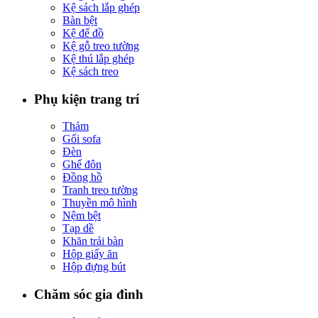
Kệ sách lắp ghép
Bàn bệt
Kệ để đồ
Kệ gỗ treo tường
Kệ thú lắp ghép
Kệ sách treo
Phụ kiện trang trí
Thảm
Gối sofa
Đèn
Ghế đôn
Đồng hồ
Tranh treo tường
Thuyền mô hình
Nệm bệt
Tạp dề
Khăn trải bàn
Hộp giấy ăn
Hộp đựng bút
Chăm sóc gia đình