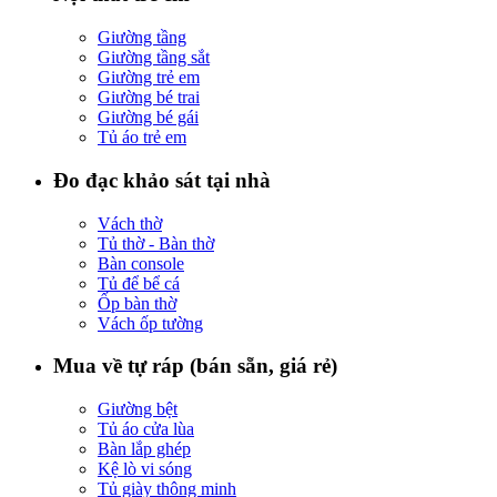
Giường tầng
Giường tầng sắt
Giường trẻ em
Giường bé trai
Giường bé gái
Tủ áo trẻ em
Đo đạc khảo sát tại nhà
Vách thờ
Tủ thờ - Bàn thờ
Bàn console
Tủ để bể cá
Ốp bàn thờ
Vách ốp tường
Mua về tự ráp (bán sẵn, giá rẻ)
Giường bệt
Tủ áo cửa lùa
Bàn lắp ghép
Kệ lò vi sóng
Tủ giày thông minh