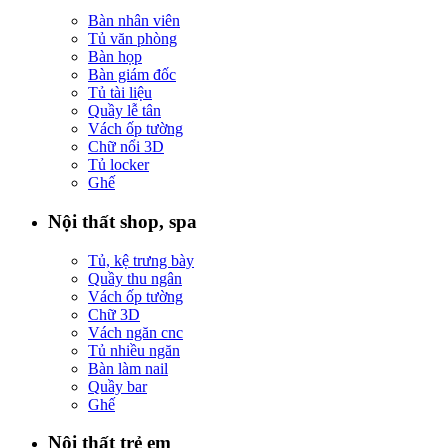
Bàn nhân viên
Tủ văn phòng
Bàn họp
Bàn giám đốc
Tủ tài liệu
Quầy lễ tân
Vách ốp tường
Chữ nổi 3D
Tủ locker
Ghế
Nội thất shop, spa
Tủ, kệ trưng bày
Quầy thu ngân
Vách ốp tường
Chữ 3D
Vách ngăn cnc
Tủ nhiều ngăn
Bàn làm nail
Quầy bar
Ghế
Nội thất trẻ em