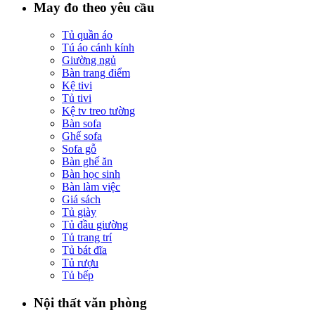
May đo theo yêu cầu
Tủ quần áo
Tú áo cánh kính
Giường ngủ
Bàn trang điểm
Kệ tivi
Tủ tivi
Kệ tv treo tường
Bàn sofa
Ghế sofa
Sofa gỗ
Bàn ghế ăn
Bàn học sinh
Bàn làm việc
Giá sách
Tủ giày
Tủ đầu giường
Tủ trang trí
Tủ bát đĩa
Tủ rượu
Tủ bếp
Nội thất văn phòng