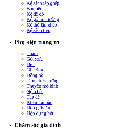
Kệ sách lắp ghép
Bàn bệt
Kệ để đồ
Kệ gỗ treo tường
Kệ thú lắp ghép
Kệ sách treo
Phụ kiện trang trí
Thảm
Gối sofa
Đèn
Ghế đôn
Đồng hồ
Tranh treo tường
Thuyền mô hình
Nệm bệt
Tạp dề
Khăn trải bàn
Hộp giấy ăn
Hộp đựng bút
Chăm sóc gia đình