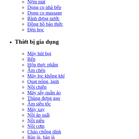
Nệm mát
Dụng cụ nhà bếp
Dụng cụ massage
Bình đựng nước
Đồng hồ báo thức
Đèn học
Thiết bị gia dụng
Máy hút bụi
Bếp
Hộp thực phẩm
Ấm chén
Máy lọc không khí
Quạt nóng, lạnh
Nồi chiên
Máy sấy quần áo
Thùng đựng gạo
Ấm siêu tốc
Máy xay
Nồi áp suất
Nồi niêu
Nồi cơm
Chảo chống dính
Bàn ủi, bàn là