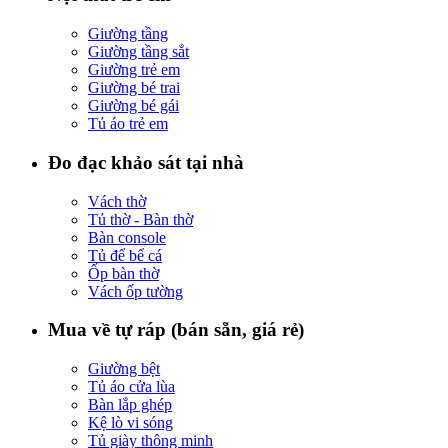
Giường tầng
Giường tầng sắt
Giường trẻ em
Giường bé trai
Giường bé gái
Tủ áo trẻ em
Đo đạc khảo sát tại nhà
Vách thờ
Tủ thờ - Bàn thờ
Bàn console
Tủ để bể cá
Ốp bàn thờ
Vách ốp tường
Mua về tự ráp (bán sẵn, giá rẻ)
Giường bệt
Tủ áo cửa lùa
Bàn lắp ghép
Kệ lò vi sóng
Tủ giày thông minh