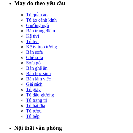
May đo theo yêu cầu
Tủ quần áo
Tú áo cánh kính
Giường ngủ
Bàn trang điểm
Kệ tivi
Tủ tivi
Kệ tv treo tường
Bàn sofa
Ghế sofa
Sofa gỗ
Bàn ghế ăn
Bàn học sinh
Bàn làm việc
Giá sách
Tủ giày
Tủ đầu giường
Tủ trang trí
Tủ bát đĩa
Tủ rượu
Tủ bếp
Nội thất văn phòng