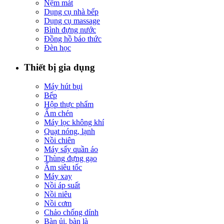
Nệm mát
Dụng cụ nhà bếp
Dụng cụ massage
Bình đựng nước
Đồng hồ báo thức
Đèn học
Thiết bị gia dụng
Máy hút bụi
Bếp
Hộp thực phẩm
Ấm chén
Máy lọc không khí
Quạt nóng, lạnh
Nồi chiên
Máy sấy quần áo
Thùng đựng gạo
Ấm siêu tốc
Máy xay
Nồi áp suất
Nồi niêu
Nồi cơm
Chảo chống dính
Bàn ủi, bàn là