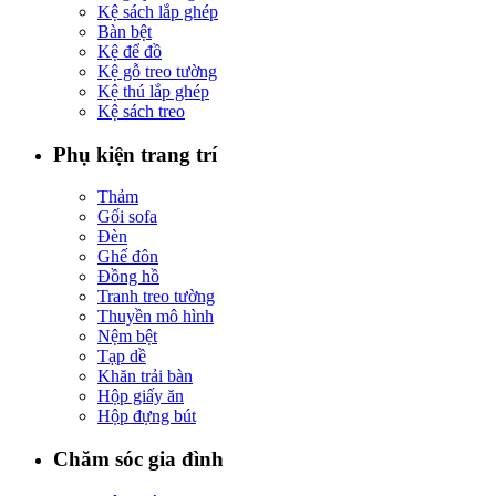
Kệ sách lắp ghép
Bàn bệt
Kệ để đồ
Kệ gỗ treo tường
Kệ thú lắp ghép
Kệ sách treo
Phụ kiện trang trí
Thảm
Gối sofa
Đèn
Ghế đôn
Đồng hồ
Tranh treo tường
Thuyền mô hình
Nệm bệt
Tạp dề
Khăn trải bàn
Hộp giấy ăn
Hộp đựng bút
Chăm sóc gia đình