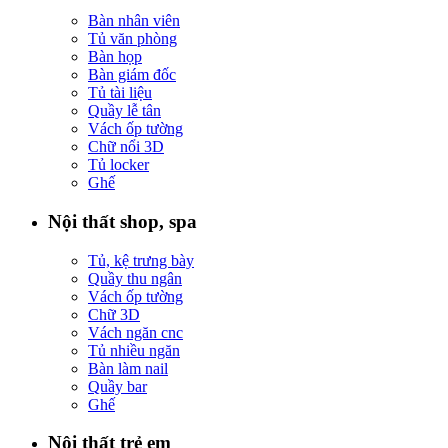
Bàn nhân viên
Tủ văn phòng
Bàn họp
Bàn giám đốc
Tủ tài liệu
Quầy lễ tân
Vách ốp tường
Chữ nổi 3D
Tủ locker
Ghế
Nội thất shop, spa
Tủ, kệ trưng bày
Quầy thu ngân
Vách ốp tường
Chữ 3D
Vách ngăn cnc
Tủ nhiều ngăn
Bàn làm nail
Quầy bar
Ghế
Nội thất trẻ em