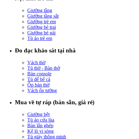
Giường tầng
Giường tầng sắt
Giường trẻ em
Giường bé trai
Giường bé gái
Tủ áo trẻ em
Đo đạc khảo sát tại nhà
Vách thờ
Tủ thờ - Bàn thờ
Bàn console
Tủ để bể cá
Ốp bàn thờ
Vách ốp tường
Mua về tự ráp (bán sẵn, giá rẻ)
Giường bệt
Tủ áo cửa lùa
Bàn lắp ghép
Kệ lò vi sóng
Tủ giày thông minh