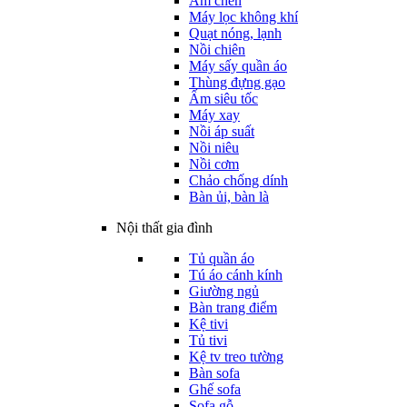
Ấm chén
Máy lọc không khí
Quạt nóng, lạnh
Nồi chiên
Máy sấy quần áo
Thùng đựng gạo
Ấm siêu tốc
Máy xay
Nồi áp suất
Nồi niêu
Nồi cơm
Chảo chống dính
Bàn ủi, bàn là
Nội thất gia đình
Tủ quần áo
Tú áo cánh kính
Giường ngủ
Bàn trang điểm
Kệ tivi
Tủ tivi
Kệ tv treo tường
Bàn sofa
Ghế sofa
Sofa gỗ