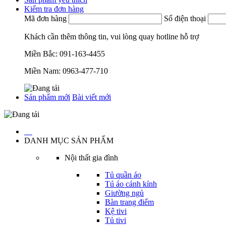
Kiểm tra đơn hàng
Mã đơn hàng
Số điện thoại
Khách cần thêm thông tin, vui lòng quay hotline hỗ trợ
Miền Bắc:
091-163-4455
Miền Nam:
0963-477-710
Sản phẩm mới
Bài viết mới
…
DANH MỤC SẢN PHẨM
Nội thất gia đình
Tủ quần áo
Tú áo cánh kính
Giường ngủ
Bàn trang điểm
Kệ tivi
Tủ tivi