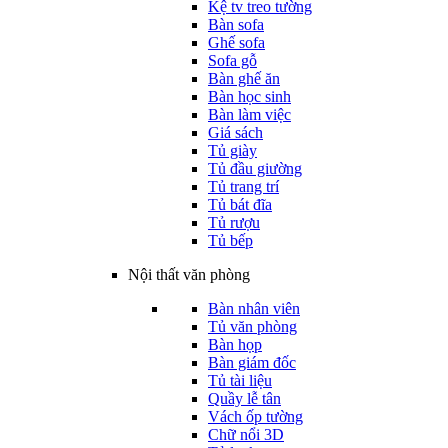
Kệ tv treo tường
Bàn sofa
Ghế sofa
Sofa gỗ
Bàn ghế ăn
Bàn học sinh
Bàn làm việc
Giá sách
Tủ giày
Tủ đầu giường
Tủ trang trí
Tủ bát đĩa
Tủ rượu
Tủ bếp
Nội thất văn phòng
Bàn nhân viên
Tủ văn phòng
Bàn họp
Bàn giám đốc
Tủ tài liệu
Quầy lễ tân
Vách ốp tường
Chữ nổi 3D