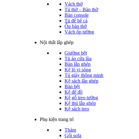
Vách thờ
Tủ thờ – Bàn thờ
Bàn console
Tủ để bể cá
Ốp bàn thờ
Vách ốp tường
Nội thất lắp ghép
Giường bệt
Tủ áo cửa lùa
Bàn lắp ghép
Kệ lò vi sóng
Tủ giày thông minh
Kệ sách lắp ghép
Bàn bệt
Kệ để đồ
Kệ gỗ treo tường
Kệ thú lắp ghép
Kệ sách treo
Phụ kiện trang trí
Thảm
Gối sofa