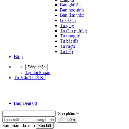
Bàn ghế ăn
Bàn học sinh
Bàn làm việc
Giá sách
Tủ giày
Tủ đầu giường
Tủ trang trí
Tủ bát đĩa
Tủ rượu
Tủ bếp
Blog
Đăng nhập
Tạo tài khoản
Tư Vấn Thiết Kế
Bão Deal 0đ
Tìm kiếm
Sản phẩm đã xem
Xóa hết