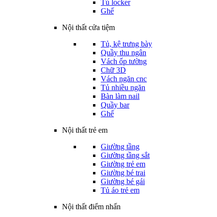
Tủ locker
Ghế
Nội thất cửa tiệm
Tủ, kệ trưng bày
Quầy thu ngân
Vách ốp tường
Chữ 3D
Vách ngăn cnc
Tủ nhiều ngăn
Bàn làm nail
Quầy bar
Ghế
Nội thất trẻ em
Giường tầng
Giường tầng sắt
Giường trẻ em
Giường bé trai
Giường bé gái
Tủ áo trẻ em
Nội thất điểm nhấn