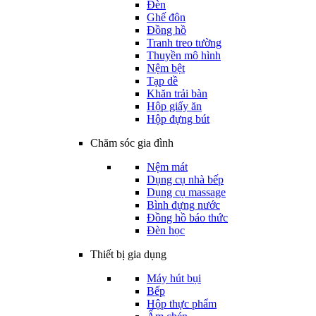
Đèn
Ghế đôn
Đồng hồ
Tranh treo tường
Thuyền mô hình
Nệm bệt
Tạp dề
Khăn trải bàn
Hộp giấy ăn
Hộp đựng bút
Chăm sóc gia đình
Nệm mát
Dụng cụ nhà bếp
Dụng cụ massage
Bình đựng nước
Đồng hồ báo thức
Đèn học
Thiết bị gia dụng
Máy hút bụi
Bếp
Hộp thực phẩm