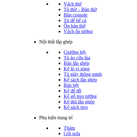
Vách thờ
Tủ thờ – Bàn thờ
Bàn console
Tủ để bể cá
Ốp bàn thờ
Vách ốp tường
Nội thất lắp ghép
Giường bệt
Tủ áo cửa lùa
Bàn lắp ghép
Kệ lò vi sóng
Tủ giày thông minh
Kệ sách lắp ghép
Bàn bệt
Kệ để đồ
Kệ gỗ treo tường
Kệ thú lắp ghép
Kệ sách treo
Phụ kiện trang trí
Thảm
Gối sofa