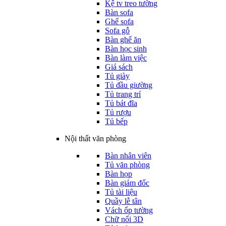
Kệ tv treo tường
Bàn sofa
Ghế sofa
Sofa gỗ
Bàn ghế ăn
Bàn học sinh
Bàn làm việc
Giá sách
Tủ giày
Tủ đầu giường
Tủ trang trí
Tủ bát đĩa
Tủ rượu
Tủ bếp
Nội thất văn phòng
Bàn nhân viên
Tủ văn phòng
Bàn họp
Bàn giám đốc
Tủ tài liệu
Quầy lễ tân
Vách ốp tường
Chữ nổi 3D