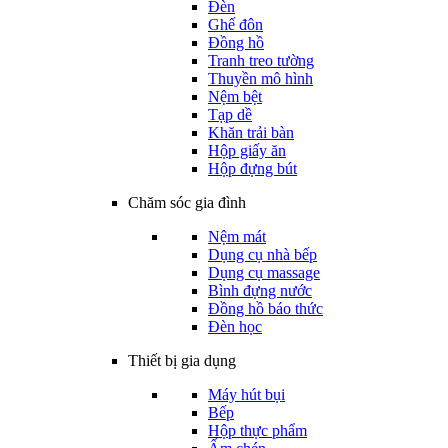
Đèn
Ghế đôn
Đồng hồ
Tranh treo tường
Thuyền mô hình
Nệm bệt
Tạp dề
Khăn trải bàn
Hộp giấy ăn
Hộp đựng bút
Chăm sóc gia đình
Nệm mát
Dụng cụ nhà bếp
Dụng cụ massage
Bình đựng nước
Đồng hồ báo thức
Đèn học
Thiết bị gia dụng
Máy hút bụi
Bếp
Hộp thực phẩm