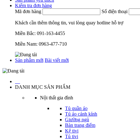
Kiểm tra đơn hàng
Mã đơn hàng
Số điện thoại
Khách cần thêm thông tin, vui lòng quay hotline hỗ trợ
Miền Bắc:
091-163-4455
Miền Nam:
0963-477-710
Sản phẩm mới
Bài viết mới
…
DANH MỤC SẢN PHẨM
Nội thất gia đình
Tủ quần áo
Tú áo cánh kính
Giường ngủ
Bàn trang điểm
Kệ tivi
Tủ tivi