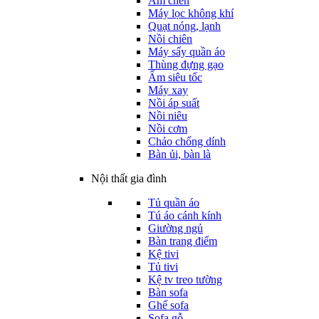
Ấm chén
Máy lọc không khí
Quạt nóng, lạnh
Nồi chiên
Máy sấy quần áo
Thùng đựng gạo
Ấm siêu tốc
Máy xay
Nồi áp suất
Nồi niêu
Nồi cơm
Chảo chống dính
Bàn ủi, bàn là
Nội thất gia đình
Tủ quần áo
Tú áo cánh kính
Giường ngủ
Bàn trang điểm
Kệ tivi
Tủ tivi
Kệ tv treo tường
Bàn sofa
Ghế sofa
Sofa gỗ