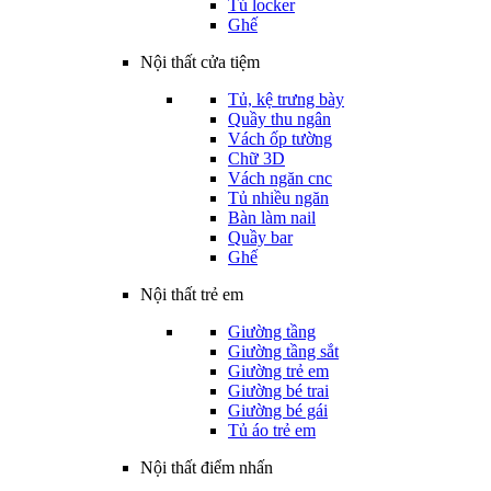
Tủ locker
Ghế
Nội thất cửa tiệm
Tủ, kệ trưng bày
Quầy thu ngân
Vách ốp tường
Chữ 3D
Vách ngăn cnc
Tủ nhiều ngăn
Bàn làm nail
Quầy bar
Ghế
Nội thất trẻ em
Giường tầng
Giường tầng sắt
Giường trẻ em
Giường bé trai
Giường bé gái
Tủ áo trẻ em
Nội thất điểm nhấn