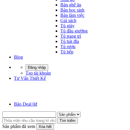
Bàn ghế ăn
Bàn học sinh
Bàn làm việc
Giá sách
Tủ giày
Tủ đầu giường
Tủ trang trí
Tủ bát đĩa
Tủ rượu
Tủ bếp
Blog
Đăng nhập
Tạo tài khoản
Tư Vấn Thiết Kế
Bão Deal 0đ
Tìm kiếm
Sản phẩm đã xem
Xóa hết