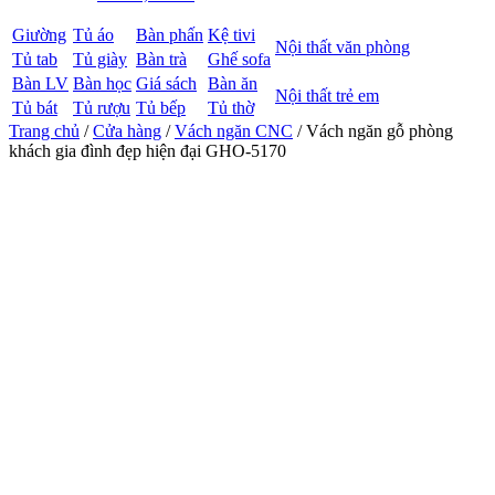
Giường
Tủ áo
Bàn phấn
Kệ tivi
Nội thất văn phòng
Tủ tab
Tủ giày
Bàn trà
Ghế sofa
Bàn LV
Bàn học
Giá sách
Bàn ăn
Nội thất trẻ em
Tủ bát
Tủ rượu
Tủ bếp
Tủ thờ
Trang chủ
/
Cửa hàng
/
Vách ngăn CNC
/ Vách ngăn gỗ phòng
khách gia đình đẹp hiện đại GHO-5170