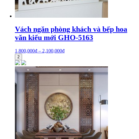
Vách ngăn phòng khách và bếp hoa
văn kiểu mới GHO-5163
1,800,000
₫
–
2,100,000
₫
2