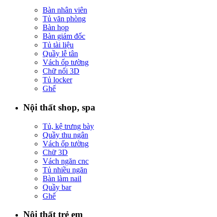
Bàn nhân viên
Tủ văn phòng
Bàn họp
Bàn giám đốc
Tủ tài liệu
Quầy lễ tân
Vách ốp tường
Chữ nổi 3D
Tủ locker
Ghế
Nội thất shop, spa
Tủ, kệ trưng bày
Quầy thu ngân
Vách ốp tường
Chữ 3D
Vách ngăn cnc
Tủ nhiều ngăn
Bàn làm nail
Quầy bar
Ghế
Nội thất trẻ em