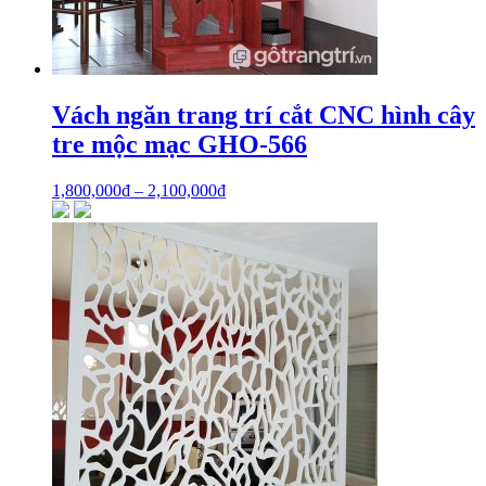
Vách ngăn trang trí cắt CNC hình cây
tre mộc mạc GHO-566
1,800,000
₫
–
2,100,000
₫