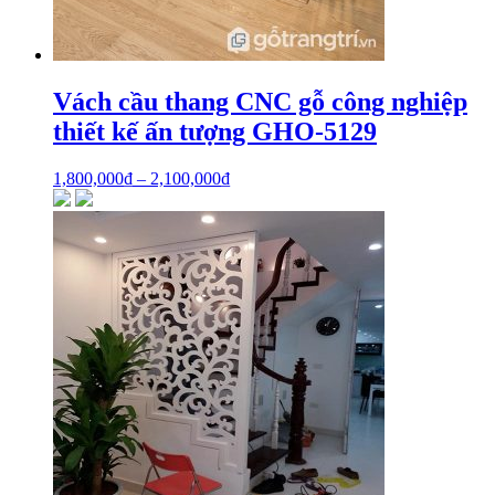
Vách cầu thang CNC gỗ công nghiệp
thiết kế ấn tượng GHO-5129
1,800,000
₫
–
2,100,000
₫