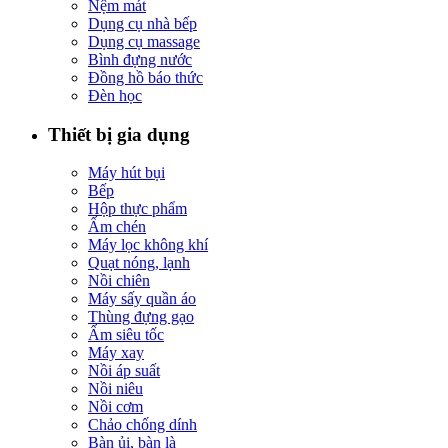
Nệm mát
Dụng cụ nhà bếp
Dụng cụ massage
Bình đựng nước
Đồng hồ báo thức
Đèn học
Thiết bị gia dụng
Máy hút bụi
Bếp
Hộp thực phẩm
Ấm chén
Máy lọc không khí
Quạt nóng, lạnh
Nồi chiên
Máy sấy quần áo
Thùng đựng gạo
Ấm siêu tốc
Máy xay
Nồi áp suất
Nồi niêu
Nồi cơm
Chảo chống dính
Bàn ủi, bàn là