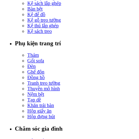
Kệ sách lắp ghép
Bàn bệt
Kệ để đồ
Kệ gỗ treo tường
Kệ thú lắp ghép
Kệ sách treo
Phụ kiện trang trí
Thảm
Gối sofa
Đèn
Ghế đôn
Đồng hồ
Tranh treo tường
Thuyền mô hình
Nệm bệt
Tạp dề
Khăn trải bàn
Hộp giấy ăn
Hộp đựng bút
Chăm sóc gia đình