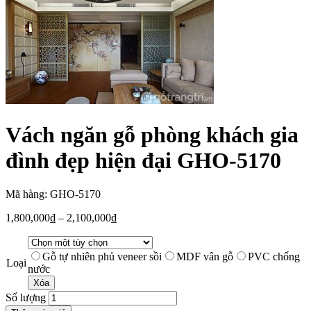
Vách ngăn gỗ phòng khách gia
đình đẹp hiện đại GHO-5170
Mã hàng: GHO-5170
1,800,000
₫
–
2,100,000
₫
Gỗ tự nhiên phủ veneer sồi
MDF vân gỗ
PVC chống
Loại
nước
Xóa
Số lượng