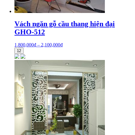
Vách ngăn gỗ cầu thang hiện đại
GHO-512
1,800,000
₫
–
2,100,000
₫
12