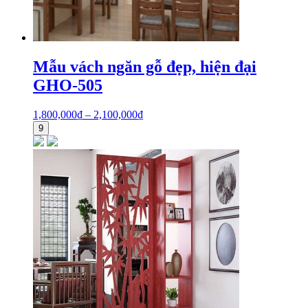
Mẫu vách ngăn gỗ đẹp, hiện đại
GHO-505
1,800,000
₫
–
2,100,000
₫
9