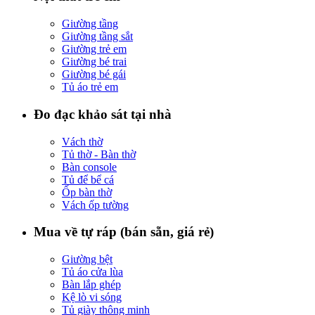
Giường tầng
Giường tầng sắt
Giường trẻ em
Giường bé trai
Giường bé gái
Tủ áo trẻ em
Đo đạc khảo sát tại nhà
Vách thờ
Tủ thờ - Bàn thờ
Bàn console
Tủ để bể cá
Ốp bàn thờ
Vách ốp tường
Mua về tự ráp (bán sẵn, giá rẻ)
Giường bệt
Tủ áo cửa lùa
Bàn lắp ghép
Kệ lò vi sóng
Tủ giày thông minh