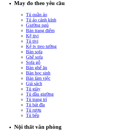
May đo theo yêu cầu
Tủ quần áo
Tú áo cánh kính
Giường ngủ
Bàn trang điểm
Kệ tivi
Tủ tivi
Kệ tv treo tường
Bàn sofa
Ghế sofa
Sofa gỗ
Bàn ghế ăn
Bàn học sinh
Bàn làm việc
Giá sách
Tủ giày
Tủ đầu giường
Tủ trang trí
Tủ bát đĩa
Tủ rượu
Tủ bếp
Nội thất văn phòng