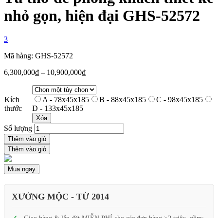
nhỏ gọn, hiện đại GHS-52572
3
Mã hàng: GHS-52572
6,300,000
₫
–
10,900,000
₫
Kích
A - 78x45x185
B - 88x45x185
C - 98x45x185
thước
D - 133x45x185
Xóa
Số lượng
Thêm vào giỏ
Thêm vào giỏ
Mua ngay
XƯỞNG MỘC - TỪ 2014