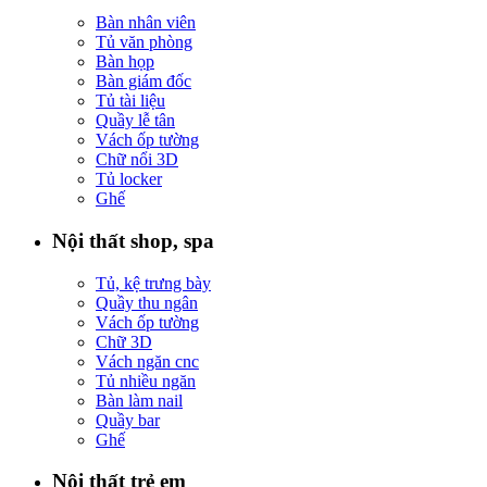
Bàn nhân viên
Tủ văn phòng
Bàn họp
Bàn giám đốc
Tủ tài liệu
Quầy lễ tân
Vách ốp tường
Chữ nổi 3D
Tủ locker
Ghế
Nội thất shop, spa
Tủ, kệ trưng bày
Quầy thu ngân
Vách ốp tường
Chữ 3D
Vách ngăn cnc
Tủ nhiều ngăn
Bàn làm nail
Quầy bar
Ghế
Nội thất trẻ em