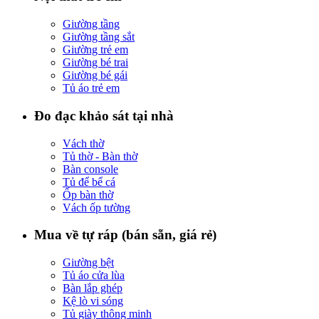
Giường tầng
Giường tầng sắt
Giường trẻ em
Giường bé trai
Giường bé gái
Tủ áo trẻ em
Đo đạc khảo sát tại nhà
Vách thờ
Tủ thờ - Bàn thờ
Bàn console
Tủ để bể cá
Ốp bàn thờ
Vách ốp tường
Mua về tự ráp (bán sẵn, giá rẻ)
Giường bệt
Tủ áo cửa lùa
Bàn lắp ghép
Kệ lò vi sóng
Tủ giày thông minh