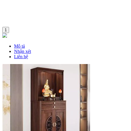
1
Mô tả
Nhận xét
Liên hệ