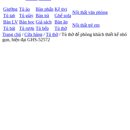
Giường
Tủ áo
Bàn phấn
Kệ tivi
Nội thất văn phòng
Tủ tab
Tủ giày
Bàn trà
Ghế sofa
Bàn LV
Bàn học
Giá sách
Bàn ăn
Nội thất trẻ em
Tủ bát
Tủ rượu
Tủ bếp
Tủ thờ
Trang chủ
/
Cửa hàng
/
Tủ thờ
/ Tủ thờ để phòng khách thiết kế nhỏ
gọn, hiện đại GHS-52572