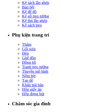
Kệ sách lắp ghép
Bàn bệt
Kệ để đồ
Kệ gỗ treo tường
Kệ thú lắp ghép
Kệ sách treo
Phụ kiện trang trí
Thảm
Gối sofa
Đèn
Ghế đôn
Đồng hồ
Tranh treo tường
Thuyền mô hình
Nệm bệt
Tạp dề
Khăn trải bàn
Hộp giấy ăn
Hộp đựng bút
Chăm sóc gia đình