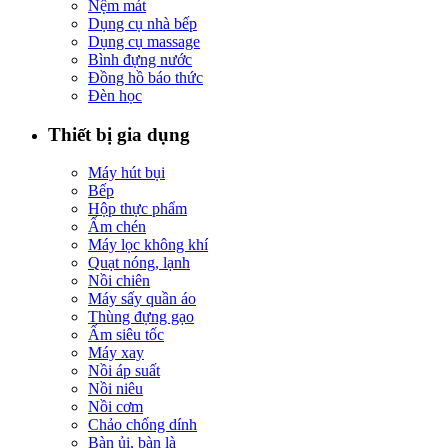
Nệm mát
Dụng cụ nhà bếp
Dụng cụ massage
Bình đựng nước
Đồng hồ báo thức
Đèn học
Thiết bị gia dụng
Máy hút bụi
Bếp
Hộp thực phẩm
Ấm chén
Máy lọc không khí
Quạt nóng, lạnh
Nồi chiên
Máy sấy quần áo
Thùng đựng gạo
Ấm siêu tốc
Máy xay
Nồi áp suất
Nồi niêu
Nồi cơm
Chảo chống dính
Bàn ủi, bàn là