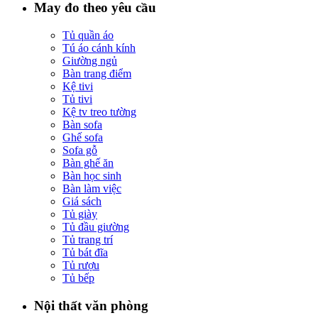
May đo theo yêu cầu
Tủ quần áo
Tú áo cánh kính
Giường ngủ
Bàn trang điểm
Kệ tivi
Tủ tivi
Kệ tv treo tường
Bàn sofa
Ghế sofa
Sofa gỗ
Bàn ghế ăn
Bàn học sinh
Bàn làm việc
Giá sách
Tủ giày
Tủ đầu giường
Tủ trang trí
Tủ bát đĩa
Tủ rượu
Tủ bếp
Nội thất văn phòng