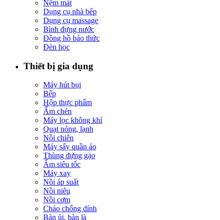
Nệm mát
Dụng cụ nhà bếp
Dụng cụ massage
Bình đựng nước
Đồng hồ báo thức
Đèn học
Thiết bị gia dụng
Máy hút bụi
Bếp
Hộp thực phẩm
Ấm chén
Máy lọc không khí
Quạt nóng, lạnh
Nồi chiên
Máy sấy quần áo
Thùng đựng gạo
Ấm siêu tốc
Máy xay
Nồi áp suất
Nồi niêu
Nồi cơm
Chảo chống dính
Bàn ủi, bàn là