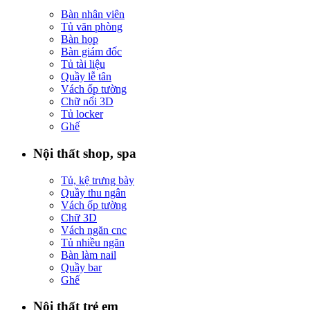
Bàn nhân viên
Tủ văn phòng
Bàn họp
Bàn giám đốc
Tủ tài liệu
Quầy lễ tân
Vách ốp tường
Chữ nổi 3D
Tủ locker
Ghế
Nội thất shop, spa
Tủ, kệ trưng bày
Quầy thu ngân
Vách ốp tường
Chữ 3D
Vách ngăn cnc
Tủ nhiều ngăn
Bàn làm nail
Quầy bar
Ghế
Nội thất trẻ em