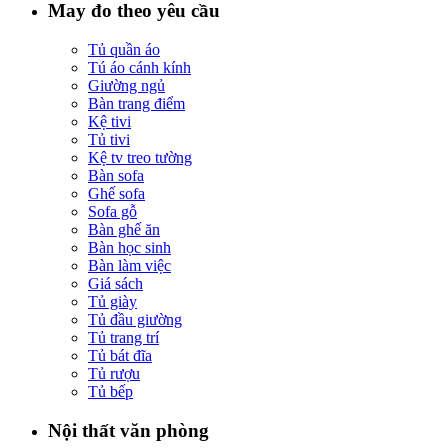
May đo theo yêu cầu
Tủ quần áo
Tú áo cánh kính
Giường ngủ
Bàn trang điểm
Kệ tivi
Tủ tivi
Kệ tv treo tường
Bàn sofa
Ghế sofa
Sofa gỗ
Bàn ghế ăn
Bàn học sinh
Bàn làm việc
Giá sách
Tủ giày
Tủ đầu giường
Tủ trang trí
Tủ bát đĩa
Tủ rượu
Tủ bếp
Nội thất văn phòng