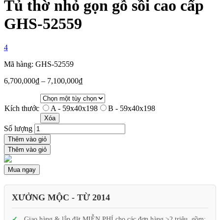
Tủ thờ nhỏ gọn gỗ sồi cao cấp
GHS-52559
4
Mã hàng: GHS-52559
6,700,000
₫
–
7,100,000
₫
Kích thước
A - 59x40x198
B - 59x40x198
Xóa
Số lượng
Thêm vào giỏ
Thêm vào giỏ
Mua ngay
XƯỞNG MỘC - TỪ 2014
Giao hàng & lắp đặt MIỄN PHÍ cho các đơn hàng >2 triệu, gồm: