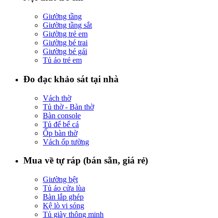
Giường tầng
Giường tầng sắt
Giường trẻ em
Giường bé trai
Giường bé gái
Tủ áo trẻ em
Đo đạc khảo sát tại nhà
Vách thờ
Tủ thờ - Bàn thờ
Bàn console
Tủ để bể cá
Ốp bàn thờ
Vách ốp tường
Mua về tự ráp (bán sẵn, giá rẻ)
Giường bệt
Tủ áo cửa lùa
Bàn lắp ghép
Kệ lò vi sóng
Tủ giày thông minh