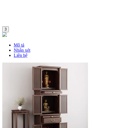
3
Mô tả
Nhận xét
Liên hệ