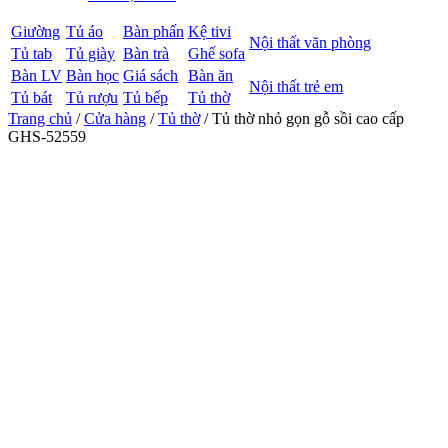
Giường
Tủ áo
Bàn phấn
Kệ tivi
Nội thất văn phòng
Tủ tab
Tủ giày
Bàn trà
Ghế sofa
Bàn LV
Bàn học
Giá sách
Bàn ăn
Nội thất trẻ em
Tủ bát
Tủ rượu
Tủ bếp
Tủ thờ
Trang chủ
/
Cửa hàng
/
Tủ thờ
/ Tủ thờ nhỏ gọn gỗ sồi cao cấp
GHS-52559