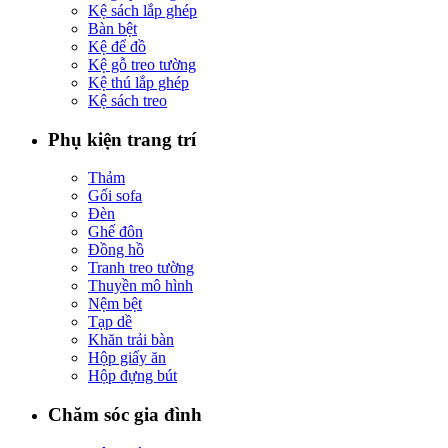
Kệ sách lắp ghép
Bàn bệt
Kệ để đồ
Kệ gỗ treo tường
Kệ thú lắp ghép
Kệ sách treo
Phụ kiện trang trí
Thảm
Gối sofa
Đèn
Ghế đôn
Đồng hồ
Tranh treo tường
Thuyền mô hình
Nệm bệt
Tạp dề
Khăn trải bàn
Hộp giấy ăn
Hộp đựng bút
Chăm sóc gia đình