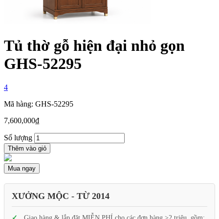
Tủ thờ gỗ hiện đại nhỏ gọn
GHS-52295
4
Mã hàng: GHS-52295
7,600,000
₫
Số lượng
Thêm vào giỏ
Mua ngay
XƯỞNG MỘC - TỪ 2014
Giao hàng & lắp đặt MIỄN PHÍ cho các đơn hàng >2 triệu, gồm: