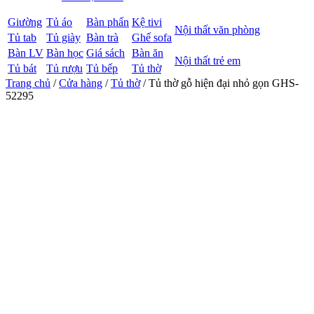
Giường
Tủ áo
Bàn phấn
Kệ tivi
Nội thất văn phòng
Tủ tab
Tủ giày
Bàn trà
Ghế sofa
Bàn LV
Bàn học
Giá sách
Bàn ăn
Nội thất trẻ em
Tủ bát
Tủ rượu
Tủ bếp
Tủ thờ
Trang chủ
/
Cửa hàng
/
Tủ thờ
/ Tủ thờ gỗ hiện đại nhỏ gọn GHS-
52295