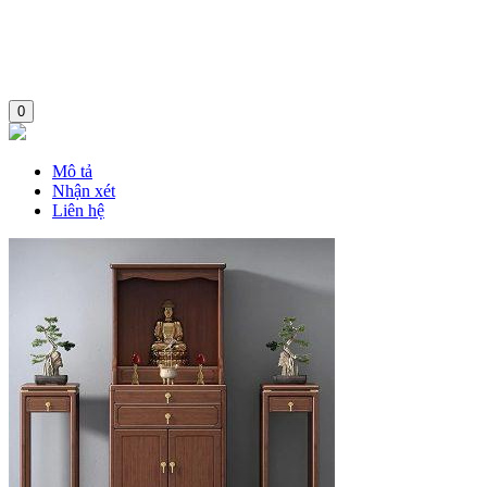
0
Mô tả
Nhận xét
Liên hệ