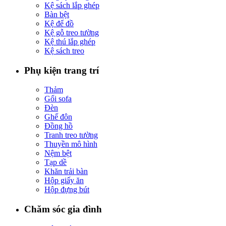
Kệ sách lắp ghép
Bàn bệt
Kệ để đồ
Kệ gỗ treo tường
Kệ thú lắp ghép
Kệ sách treo
Phụ kiện trang trí
Thảm
Gối sofa
Đèn
Ghế đôn
Đồng hồ
Tranh treo tường
Thuyền mô hình
Nệm bệt
Tạp dề
Khăn trải bàn
Hộp giấy ăn
Hộp đựng bút
Chăm sóc gia đình