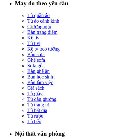
May đo theo yêu cầu
Tủ quần áo
Tú áo cánh kính
Giường ngủ
Bàn trang điểm
Kệ tivi
Tủ tivi
Kệ tv treo tường
Bàn sofa
Ghế sofa
Sofa gỗ
Bàn ghế ăn
Bàn học sinh
Bàn làm việc
Giá sách
Tủ giày
Tủ đầu giường
Tủ trang trí
Tủ bát đĩa
Tủ rượu
Tủ bếp
Nội thất văn phòng