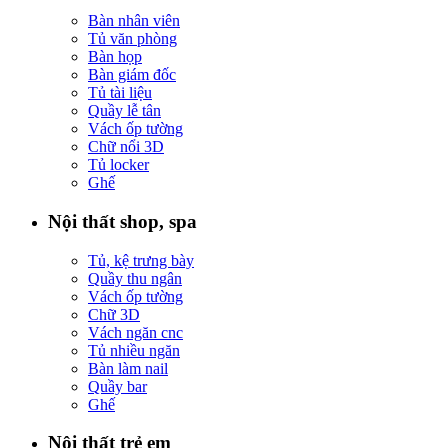
Bàn nhân viên
Tủ văn phòng
Bàn họp
Bàn giám đốc
Tủ tài liệu
Quầy lễ tân
Vách ốp tường
Chữ nổi 3D
Tủ locker
Ghế
Nội thất shop, spa
Tủ, kệ trưng bày
Quầy thu ngân
Vách ốp tường
Chữ 3D
Vách ngăn cnc
Tủ nhiều ngăn
Bàn làm nail
Quầy bar
Ghế
Nội thất trẻ em