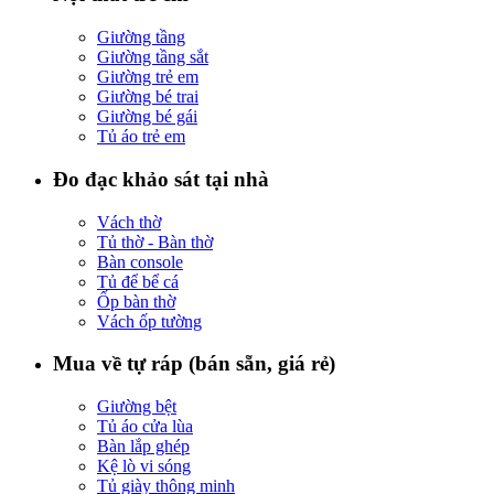
Giường tầng
Giường tầng sắt
Giường trẻ em
Giường bé trai
Giường bé gái
Tủ áo trẻ em
Đo đạc khảo sát tại nhà
Vách thờ
Tủ thờ - Bàn thờ
Bàn console
Tủ để bể cá
Ốp bàn thờ
Vách ốp tường
Mua về tự ráp (bán sẵn, giá rẻ)
Giường bệt
Tủ áo cửa lùa
Bàn lắp ghép
Kệ lò vi sóng
Tủ giày thông minh