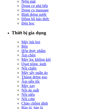
Nệm mát
Dụng cụ nhà bếp
Dụng cụ massage
Bình đựng nước
Đồng hồ báo thức
Đèn học
Thiết bị gia dụng
Máy hút bụi
Bếp
Hộp thực phẩm
Ấm chén
Máy lọc không khí
Quạt nóng, lạnh
Nồi chiên
Máy sấy quần áo
Thùng đựng gạo
Ấm siêu tốc
Máy xay
Nồi áp suất
Nồi niêu
Nồi cơm
Chảo chống dính
Bàn ủi, bàn là