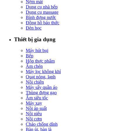
Nệm mát
Dụng cụ nhà bếp
Dụng cụ massage
Bình đựng nước
Đồng hồ báo thức
Đèn học
Thiết bị gia dụng
Máy hút bụi
Bếp
Hộp thực phẩm
Ấm chén
Máy lọc không khí
Quạt nóng, lạnh
Nồi chiên
Máy sấy quần áo
Thùng đựng gạo
Ấm siêu tốc
Máy xay
Nồi áp suất
Nồi niêu
Nồi cơm
Chảo chống dính
Bàn ủi, bàn là