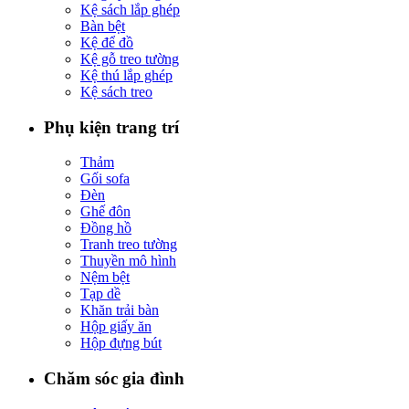
Kệ sách lắp ghép
Bàn bệt
Kệ để đồ
Kệ gỗ treo tường
Kệ thú lắp ghép
Kệ sách treo
Phụ kiện trang trí
Thảm
Gối sofa
Đèn
Ghế đôn
Đồng hồ
Tranh treo tường
Thuyền mô hình
Nệm bệt
Tạp dề
Khăn trải bàn
Hộp giấy ăn
Hộp đựng bút
Chăm sóc gia đình