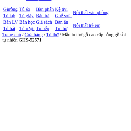
Giường
Tủ áo
Bàn phấn
Kệ tivi
Nội thất văn phòng
Tủ tab
Tủ giày
Bàn trà
Ghế sofa
Bàn LV
Bàn học
Giá sách
Bàn ăn
Nội thất trẻ em
Tủ bát
Tủ rượu
Tủ bếp
Tủ thờ
Trang chủ
/
Cửa hàng
/
Tủ thờ
/ Mẫu tủ thờ gỗ cao cấp bằng gỗ sồi
tự nhiên GHS-52571