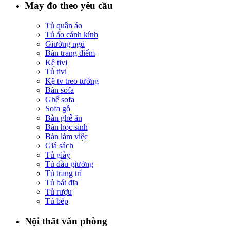
May đo theo yêu cầu
Tủ quần áo
Tú áo cánh kính
Giường ngủ
Bàn trang điểm
Kệ tivi
Tủ tivi
Kệ tv treo tường
Bàn sofa
Ghế sofa
Sofa gỗ
Bàn ghế ăn
Bàn học sinh
Bàn làm việc
Giá sách
Tủ giày
Tủ đầu giường
Tủ trang trí
Tủ bát đĩa
Tủ rượu
Tủ bếp
Nội thất văn phòng