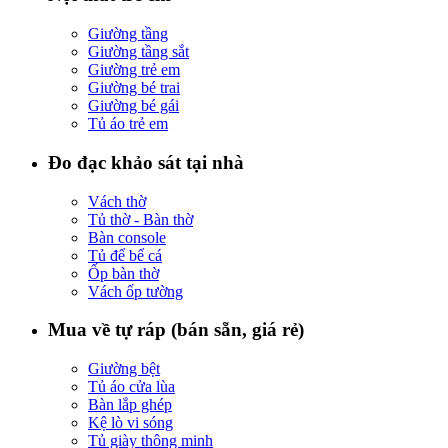
Giường tầng
Giường tầng sắt
Giường trẻ em
Giường bé trai
Giường bé gái
Tủ áo trẻ em
Đo đạc khảo sát tại nhà
Vách thờ
Tủ thờ - Bàn thờ
Bàn console
Tủ để bể cá
Ốp bàn thờ
Vách ốp tường
Mua về tự ráp (bán sẵn, giá rẻ)
Giường bệt
Tủ áo cửa lùa
Bàn lắp ghép
Kệ lò vi sóng
Tủ giày thông minh