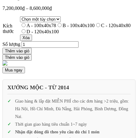
7,200,000
₫
–
8,600,000
₫
A - 100x40x78
B - 100x40x100
C - 120x40x80
Kích
thước
D - 120x40x100
Xóa
Số lượng
Thêm vào giỏ
Thêm vào giỏ
Mua ngay
XƯỞNG MỘC - TỪ 2014
Giao hàng & lắp đặt MIỄN PHÍ cho các đơn hàng >2 triệu, gồm:
Hà Nội, Hồ Chí Minh, Đà Nẵng, Hải Phòng, Bình Dương, Đồng
Nai.
Thời gian giao hàng tiêu chuẩn 1~7 ngày
Nhận đặt đóng đồ theo yêu cầu dù chỉ 1 món