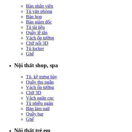
Bàn nhân viên
Tủ văn phòng
Bàn họp
Bàn giám đốc
Tủ tài liệu
Quầy lễ tân
Vách ốp tường
Chữ nổi 3D
Tủ locker
Ghế
Nội thất shop, spa
Tủ, kệ trưng bày
Quầy thu ngân
Vách ốp tường
Chữ 3D
Vách ngăn cnc
Tủ nhiều ngăn
Bàn làm nail
Quầy bar
Ghế
Nội thất trẻ em