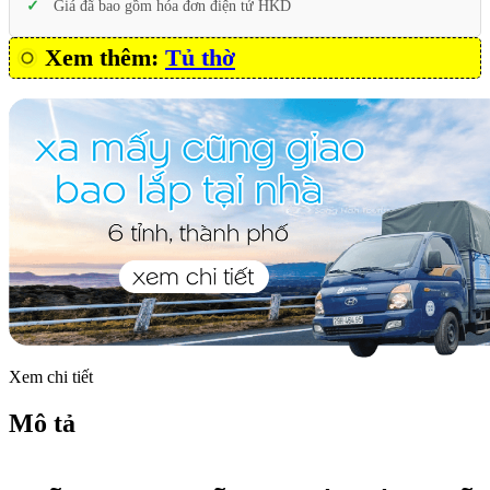
Giá đã bao gồm hóa đơn điện tử HKD
Xem thêm:
Tủ thờ
Xem chi tiết
Mô tả