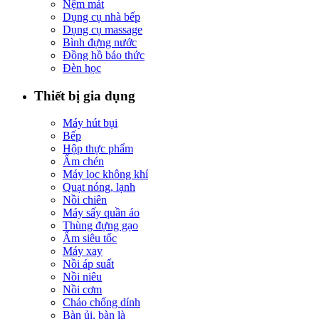
Nệm mát
Dụng cụ nhà bếp
Dụng cụ massage
Bình đựng nước
Đồng hồ báo thức
Đèn học
Thiết bị gia dụng
Máy hút bụi
Bếp
Hộp thực phẩm
Ấm chén
Máy lọc không khí
Quạt nóng, lạnh
Nồi chiên
Máy sấy quần áo
Thùng đựng gạo
Ấm siêu tốc
Máy xay
Nồi áp suất
Nồi niêu
Nồi cơm
Chảo chống dính
Bàn ủi, bàn là