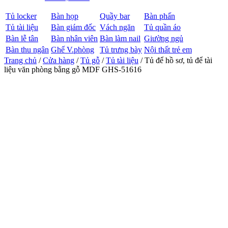
Tủ locker
Bàn họp
Quầy bar
Bàn phấn
Tủ tài liệu
Bàn giám đốc
Vách ngăn
Tủ quần áo
Bàn lễ tân
Bàn nhân viên
Bàn làm nail
Giường ngủ
Bàn thu ngân
Ghế V.phòng
Tủ trưng bày
Nội thất trẻ em
Trang chủ
/
Cửa hàng
/
Tủ gỗ
/
Tủ tài liệu
/ Tủ để hồ sơ, tủ để tài
liệu văn phòng bằng gỗ MDF GHS-51616