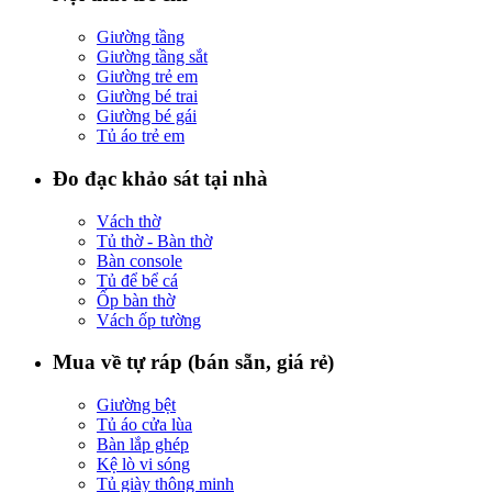
Giường tầng
Giường tầng sắt
Giường trẻ em
Giường bé trai
Giường bé gái
Tủ áo trẻ em
Đo đạc khảo sát tại nhà
Vách thờ
Tủ thờ - Bàn thờ
Bàn console
Tủ để bể cá
Ốp bàn thờ
Vách ốp tường
Mua về tự ráp (bán sẵn, giá rẻ)
Giường bệt
Tủ áo cửa lùa
Bàn lắp ghép
Kệ lò vi sóng
Tủ giày thông minh