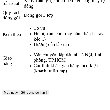
Xử lý cạnh gỗ, khoan liên kết bằng máy tự
Sản xuất
động
Quy cách
Đóng gói 3 lớp
đóng gói
Tô vít
Đủ bộ cam chốt (tay nắm, bản lề, ray
Kèm theo
kéo,..)
Hướng dẫn lắp ráp
Vận chuyển, lắp đặt tại Hà Nội, Hải
Giao
phòng, TP.HCM
hàng
Các tỉnh khác giao hàng theo kiện
(khách tự lắp ráp)
Mua ngay - Số lượng có hạn !