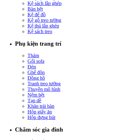
Kệ sách lắp ghép
Bàn bệt
Kệ để đồ
Kệ gỗ treo tường
Kệ thú lắp ghép
Kệ sách treo
Phụ kiện trang trí
Thảm
Gối sofa
Đèn
Ghế đôn
Đồng hồ
Tranh treo tường
Thuyền mô hình
Nệm bệt
Tạp dề
Khăn trải bàn
Hộp giấy ăn
Hộp đựng bút
Chăm sóc gia đình