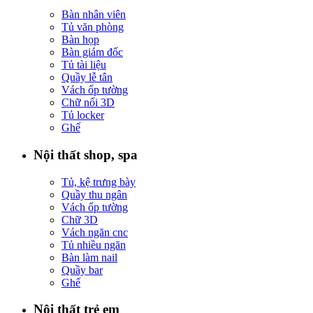
Bàn nhân viên
Tủ văn phòng
Bàn họp
Bàn giám đốc
Tủ tài liệu
Quầy lễ tân
Vách ốp tường
Chữ nổi 3D
Tủ locker
Ghế
Nội thất shop, spa
Tủ, kệ trưng bày
Quầy thu ngân
Vách ốp tường
Chữ 3D
Vách ngăn cnc
Tủ nhiều ngăn
Bàn làm nail
Quầy bar
Ghế
Nội thất trẻ em