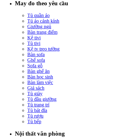
May đo theo yêu cầu
Tủ quần áo
Tú áo cánh kính
Giường ngủ
Bàn trang điểm
Kệ tivi
Tủ tivi
Kệ tv treo tường
Bàn sofa
Ghế sofa
Sofa gỗ
Bàn ghế ăn
Bàn học sinh
Bàn làm việc
Giá sách
Tủ giày
Tủ đầu giường
Tủ trang trí
Tủ bát đĩa
Tủ rượu
Tủ bếp
Nội thất văn phòng