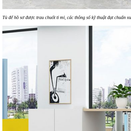
Tủ để hồ sơ được trau chuốt tỉ mỉ, các thông số kỹ thuật đạt chuẩn 