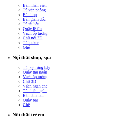
Bàn nhân viên
Tủ văn phòng
Bàn họp
Bàn giám đốc
Tủ tài liệu
Quầy lễ tân
Vách ốp tường
Chữ nổi 3D
Tủ locker
Ghế
Nội thất shop, spa
Tủ, kệ trưng bày
Quầy thu ngân
Vách ốp tường
Chữ 3D
Vách ngăn cnc
Tủ nhiều ngăn
Bàn làm nail
Quầy bar
Ghế
Nội thất trẻ em