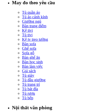
May đo theo yêu cầu
Tủ quần áo
Tú áo cánh kính
Giường ngủ
Bàn trang điểm
Kệ tivi
Tủ tivi
Kệ tv treo tường
Bàn sofa
Ghế sofa
Sofa gỗ
Bàn ghế ăn
Bàn học sinh
Bàn làm việc
Giá sách
Tủ giày
Tủ đầu giường
Tủ trang trí
Tủ bát đĩa
Tủ rượu
Tủ bếp
Nội thất văn phòng