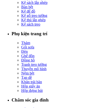
Kệ sách lắp ghép
Bàn bệt
Kệ để đồ
Kệ gỗ treo tường
Kệ thú lắp ghép
Kệ sách treo
Phụ kiện trang trí
Thảm
Gối sofa
Đèn
Ghế đôn
Đồng hồ
Tranh treo tường
Thuyền mô hình
Nệm bệt
Tạp dề
Khăn trải bàn
Hộp giấy ăn
Hộp đựng bút
Chăm sóc gia đình