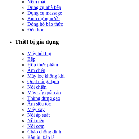
Nệm mát
Dụng cụ nhà bếp
Dụng cụ massage
Bình đựng nước
Đồng hồ báo thức
Đèn học
Thiết bị gia dụng
Máy hút bụi
Bếp
Hộp thực phẩm
Ấm chén
Máy lọc không khí
Quạt nóng, lạnh
Nồi chiên
Máy sấy quần áo
Thùng đựng gạo
Ấm siêu tốc
Máy xay
Nồi áp suất
Nồi niêu
Nồi cơm
Chảo chống dính
Bàn ủi, bàn là