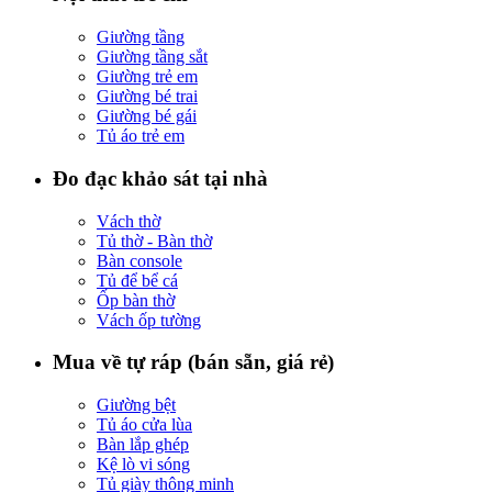
Giường tầng
Giường tầng sắt
Giường trẻ em
Giường bé trai
Giường bé gái
Tủ áo trẻ em
Đo đạc khảo sát tại nhà
Vách thờ
Tủ thờ - Bàn thờ
Bàn console
Tủ để bể cá
Ốp bàn thờ
Vách ốp tường
Mua về tự ráp (bán sẵn, giá rẻ)
Giường bệt
Tủ áo cửa lùa
Bàn lắp ghép
Kệ lò vi sóng
Tủ giày thông minh