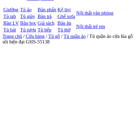
Giường
Tủ áo
Bàn phấn
Kệ tivi
Nội thất văn phòng
Tủ tab
Tủ giày
Bàn trà
Ghế sofa
Bàn LV
Bàn học
Giá sách
Bàn ăn
Nội thất trẻ em
Tủ bát
Tủ rượu
Tủ bếp
Tủ thờ
Trang chủ
/
Cửa hàng
/
Tủ gỗ
/
Tủ quần áo
/ Tủ quần áo cửa lùa gỗ
sồi hiện đại GHS-55138