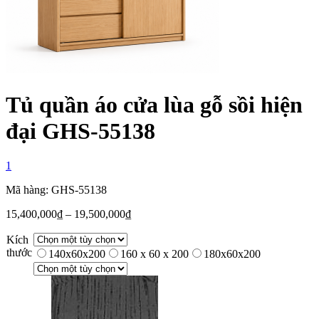
Tủ quần áo cửa lùa gỗ sồi hiện
đại GHS-55138
1
Mã hàng: GHS-55138
15,400,000
₫
–
19,500,000
₫
Kích
thước
140x60x200
160 x 60 x 200
180x60x200