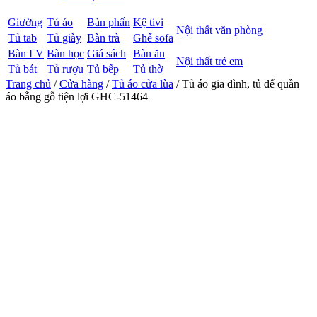
Giường
Tủ áo
Bàn phấn
Kệ tivi
Nội thất văn phòng
Tủ tab
Tủ giày
Bàn trà
Ghế sofa
Bàn LV
Bàn học
Giá sách
Bàn ăn
Nội thất trẻ em
Tủ bát
Tủ rượu
Tủ bếp
Tủ thờ
Trang chủ
/
Cửa hàng
/
Tủ áo cửa lùa
/ Tủ áo gia đình, tủ để quần
áo bằng gỗ tiện lợi GHC-51464