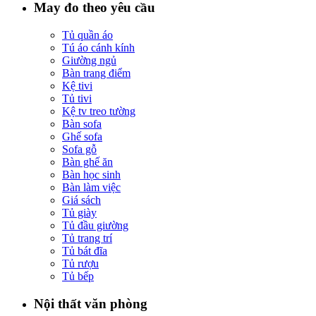
May đo theo yêu cầu
Tủ quần áo
Tú áo cánh kính
Giường ngủ
Bàn trang điểm
Kệ tivi
Tủ tivi
Kệ tv treo tường
Bàn sofa
Ghế sofa
Sofa gỗ
Bàn ghế ăn
Bàn học sinh
Bàn làm việc
Giá sách
Tủ giày
Tủ đầu giường
Tủ trang trí
Tủ bát đĩa
Tủ rượu
Tủ bếp
Nội thất văn phòng