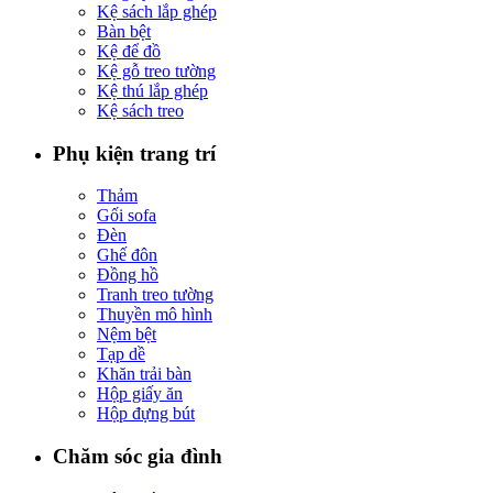
Kệ sách lắp ghép
Bàn bệt
Kệ để đồ
Kệ gỗ treo tường
Kệ thú lắp ghép
Kệ sách treo
Phụ kiện trang trí
Thảm
Gối sofa
Đèn
Ghế đôn
Đồng hồ
Tranh treo tường
Thuyền mô hình
Nệm bệt
Tạp dề
Khăn trải bàn
Hộp giấy ăn
Hộp đựng bút
Chăm sóc gia đình