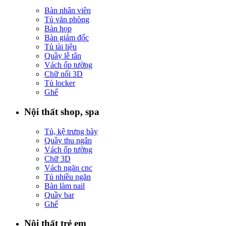
Bàn nhân viên
Tủ văn phòng
Bàn họp
Bàn giám đốc
Tủ tài liệu
Quầy lễ tân
Vách ốp tường
Chữ nổi 3D
Tủ locker
Ghế
Nội thất shop, spa
Tủ, kệ trưng bày
Quầy thu ngân
Vách ốp tường
Chữ 3D
Vách ngăn cnc
Tủ nhiều ngăn
Bàn làm nail
Quầy bar
Ghế
Nội thất trẻ em