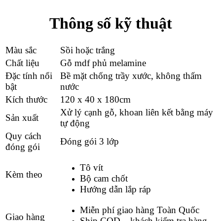
Thông số kỹ thuật
Màu sắc
Sồi hoặc trắng
Chất liệu
Gỗ mdf phủ melamine
Đặc tính nổi
Bề mặt chống trầy xước, không thấm
bật
nước
Kích thước
120 x 40 x 180cm
Xử lý cạnh gỗ, khoan liên kết bằng máy
Sản xuất
tự động
Quy cách
Đóng gói 3 lớp
đóng gói
Tô vít
Kèm theo
Bộ cam chốt
Hướng dẫn lắp ráp
Miễn phí giao hàng Toàn Quốc
Giao hàng
Ship COD – khách kiểm tra hàng