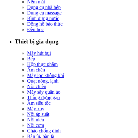
Nệm mát
Dụng cụ nhà bếp
Dụng cụ massage
Bình đựng nước
Đồng hồ báo thức
Đèn học
Thiết bị gia dụng
Máy hút bụi
Bếp
Hộp thực phẩm
Ấm chén
Máy lọc không khí
Quạt nóng, lạnh
Nồi chiên
Máy sấy quần áo
Thùng đựng gạo
Ấm siêu tốc
Máy xay
Nồi áp suất
Nồi niêu
Nồi cơm
Chảo chống dính
Bàn ủi, bàn là