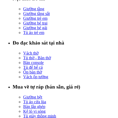
Giường tầng
Giường tầng sắt
Giường trẻ em
Giường bé trai
Giường bé gái
Tủ áo trẻ em
Đo đạc khảo sát tại nhà
Vách thờ
Tủ thờ - Bàn thờ
Bàn console
Tủ để bể cá
Ốp bàn thờ
Vách ốp tường
Mua về tự ráp (bán sẵn, giá rẻ)
Giường bệt
Tủ áo cửa lùa
Bàn lắp ghép
Kệ lò vi sóng
Tủ giày thông minh