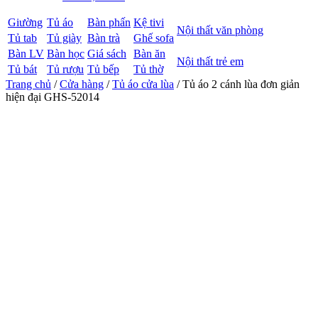
Giường
Tủ áo
Bàn phấn
Kệ tivi
Nội thất văn phòng
Tủ tab
Tủ giày
Bàn trà
Ghế sofa
Bàn LV
Bàn học
Giá sách
Bàn ăn
Nội thất trẻ em
Tủ bát
Tủ rượu
Tủ bếp
Tủ thờ
Trang chủ
/
Cửa hàng
/
Tủ áo cửa lùa
/ Tủ áo 2 cánh lùa đơn giản
hiện đại GHS-52014