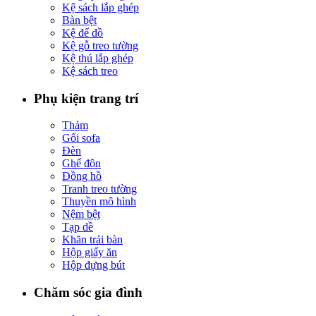
Kệ sách lắp ghép
Bàn bệt
Kệ để đồ
Kệ gỗ treo tường
Kệ thú lắp ghép
Kệ sách treo
Phụ kiện trang trí
Thảm
Gối sofa
Đèn
Ghế đôn
Đồng hồ
Tranh treo tường
Thuyền mô hình
Nệm bệt
Tạp dề
Khăn trải bàn
Hộp giấy ăn
Hộp đựng bút
Chăm sóc gia đình