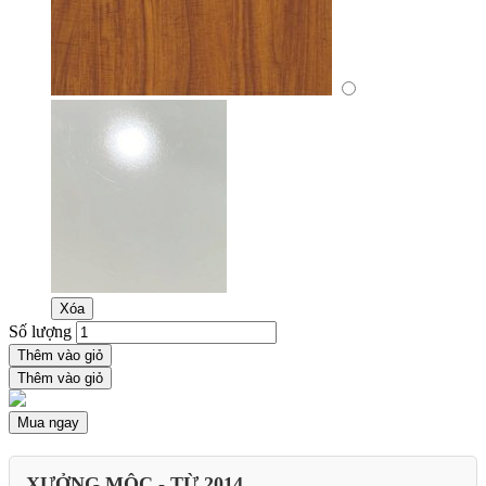
Xóa
Số lượng
Thêm vào giỏ
Thêm vào giỏ
Mua ngay
XƯỞNG MỘC - TỪ 2014