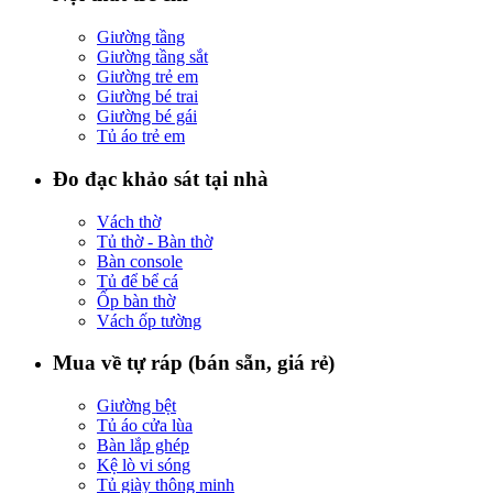
Giường tầng
Giường tầng sắt
Giường trẻ em
Giường bé trai
Giường bé gái
Tủ áo trẻ em
Đo đạc khảo sát tại nhà
Vách thờ
Tủ thờ - Bàn thờ
Bàn console
Tủ để bể cá
Ốp bàn thờ
Vách ốp tường
Mua về tự ráp (bán sẵn, giá rẻ)
Giường bệt
Tủ áo cửa lùa
Bàn lắp ghép
Kệ lò vi sóng
Tủ giày thông minh