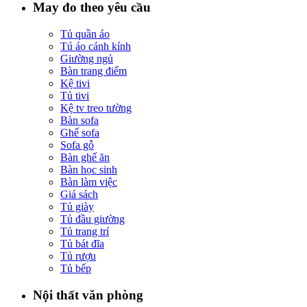
May đo theo yêu cầu
Tủ quần áo
Tú áo cánh kính
Giường ngủ
Bàn trang điểm
Kệ tivi
Tủ tivi
Kệ tv treo tường
Bàn sofa
Ghế sofa
Sofa gỗ
Bàn ghế ăn
Bàn học sinh
Bàn làm việc
Giá sách
Tủ giày
Tủ đầu giường
Tủ trang trí
Tủ bát đĩa
Tủ rượu
Tủ bếp
Nội thất văn phòng