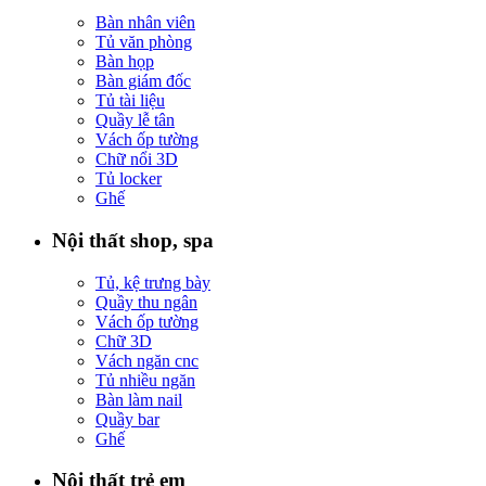
Bàn nhân viên
Tủ văn phòng
Bàn họp
Bàn giám đốc
Tủ tài liệu
Quầy lễ tân
Vách ốp tường
Chữ nổi 3D
Tủ locker
Ghế
Nội thất shop, spa
Tủ, kệ trưng bày
Quầy thu ngân
Vách ốp tường
Chữ 3D
Vách ngăn cnc
Tủ nhiều ngăn
Bàn làm nail
Quầy bar
Ghế
Nội thất trẻ em