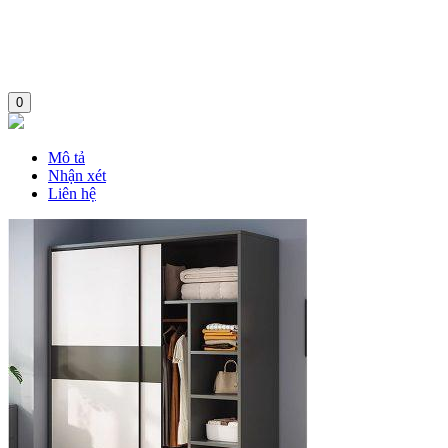
0
Mô tả
Nhận xét
Liên hệ