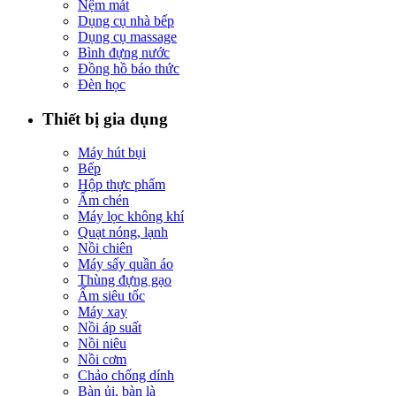
Nệm mát
Dụng cụ nhà bếp
Dụng cụ massage
Bình đựng nước
Đồng hồ báo thức
Đèn học
Thiết bị gia dụng
Máy hút bụi
Bếp
Hộp thực phẩm
Ấm chén
Máy lọc không khí
Quạt nóng, lạnh
Nồi chiên
Máy sấy quần áo
Thùng đựng gạo
Ấm siêu tốc
Máy xay
Nồi áp suất
Nồi niêu
Nồi cơm
Chảo chống dính
Bàn ủi, bàn là