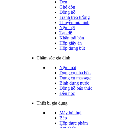
Đèn
Ghế đôn
Đồng hồ
Tranh treo tường
Thuyền mô hình
Nệm bệt
Tạp dề
Khăn trải bàn
Hộp giấy ăn
Hộp đựng bút
Chăm sóc gia đình
Nệm mát
Dụng cụ nhà bếp
Dụng cụ massage
Bình đựng nước
Đồng hồ báo thức
Đèn học
Thiết bị gia dụng
Máy hút bụi
Bếp
Hộp thực phẩm