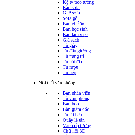
Kệ tv treo tường
Bàn sofa
Ghế sofa
Sofa gỗ
Bàn ghế ăn
Bàn học sinh
Bàn làm việc
Giá sách
Tủ giày
Tủ đầu giường
Tủ trang trí
Tủ bát đĩa
Tủ rượu
Tủ bếp
Nội thất văn phòng
Bàn nhân viên
Tủ văn phòng
Bàn họp
Bàn giám đốc
Tủ tài liệu
Quầy lễ tân
Vách ốp tường
Chữ nổi 3D