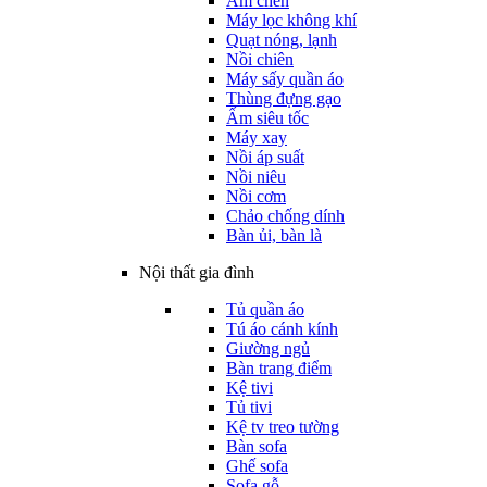
Ấm chén
Máy lọc không khí
Quạt nóng, lạnh
Nồi chiên
Máy sấy quần áo
Thùng đựng gạo
Ấm siêu tốc
Máy xay
Nồi áp suất
Nồi niêu
Nồi cơm
Chảo chống dính
Bàn ủi, bàn là
Nội thất gia đình
Tủ quần áo
Tú áo cánh kính
Giường ngủ
Bàn trang điểm
Kệ tivi
Tủ tivi
Kệ tv treo tường
Bàn sofa
Ghế sofa
Sofa gỗ