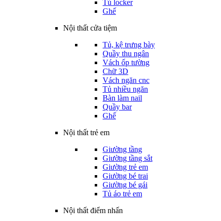
Tủ locker
Ghế
Nội thất cửa tiệm
Tủ, kệ trưng bày
Quầy thu ngân
Vách ốp tường
Chữ 3D
Vách ngăn cnc
Tủ nhiều ngăn
Bàn làm nail
Quầy bar
Ghế
Nội thất trẻ em
Giường tầng
Giường tầng sắt
Giường trẻ em
Giường bé trai
Giường bé gái
Tủ áo trẻ em
Nội thất điểm nhấn