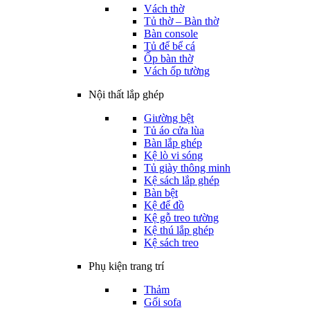
Vách thờ
Tủ thờ – Bàn thờ
Bàn console
Tủ để bể cá
Ốp bàn thờ
Vách ốp tường
Nội thất lắp ghép
Giường bệt
Tủ áo cửa lùa
Bàn lắp ghép
Kệ lò vi sóng
Tủ giày thông minh
Kệ sách lắp ghép
Bàn bệt
Kệ để đồ
Kệ gỗ treo tường
Kệ thú lắp ghép
Kệ sách treo
Phụ kiện trang trí
Thảm
Gối sofa