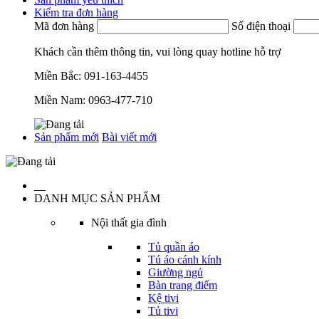
Kiểm tra đơn hàng
Mã đơn hàng
Số điện thoại
Khách cần thêm thông tin, vui lòng quay hotline hỗ trợ
Miền Bắc:
091-163-4455
Miền Nam:
0963-477-710
Sản phẩm mới
Bài viết mới
…
DANH MỤC SẢN PHẨM
Nội thất gia đình
Tủ quần áo
Tú áo cánh kính
Giường ngủ
Bàn trang điểm
Kệ tivi
Tủ tivi