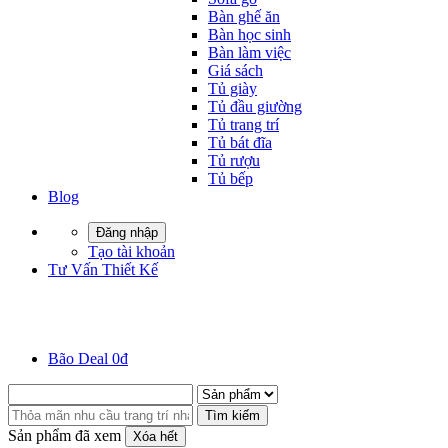
Bàn ghế ăn
Bàn học sinh
Bàn làm việc
Giá sách
Tủ giày
Tủ đầu giường
Tủ trang trí
Tủ bát đĩa
Tủ rượu
Tủ bếp
Blog
Đăng nhập
Tạo tài khoản
Tư Vấn Thiết Kế
Bão Deal 0đ
Tìm kiếm
Sản phẩm đã xem
Xóa hết