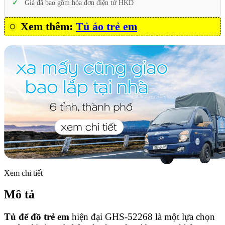
Giá đã bao gồm hóa đơn điện tử HKD
Xem thêm:
Tủ áo trẻ em
Xem chi tiết
Mô tả
Tủ để đồ trẻ em
hiện đại GHS-52268 là một lựa chọn