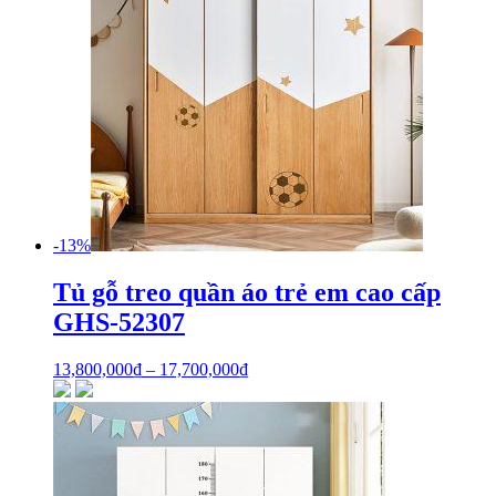
-13%
Tủ gỗ treo quần áo trẻ em cao cấp
GHS-52307
13,800,000
₫
–
17,700,000
₫