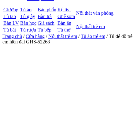
Giường
Tủ áo
Bàn phấn
Kệ tivi
Nội thất văn phòng
Tủ tab
Tủ giày
Bàn trà
Ghế sofa
Bàn LV
Bàn học
Giá sách
Bàn ăn
Nội thất trẻ em
Tủ bát
Tủ rượu
Tủ bếp
Tủ thờ
Trang chủ
/
Cửa hàng
/
Nội thất trẻ em
/
Tủ áo trẻ em
/ Tủ để đồ trẻ
em hiện đại GHS-52268