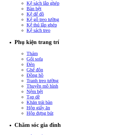
Kệ sách lắp ghép
Bàn bệt
Kệ để đồ
Kệ gỗ treo tường
Kệ thú lắp ghép
Kệ sách treo
Phụ kiện trang trí
Thảm
Gối sofa
Đèn
Ghế đôn
Đồng hồ
Tranh treo tường
Thuyền mô hình
Nệm bệt
Tạp dề
Khăn trải bàn
Hộp giấy ăn
Hộp đựng bút
Chăm sóc gia đình