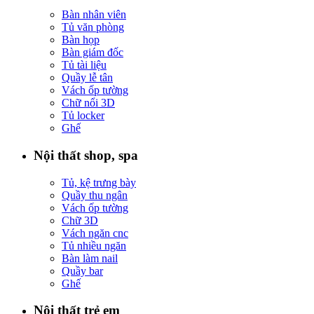
Bàn nhân viên
Tủ văn phòng
Bàn họp
Bàn giám đốc
Tủ tài liệu
Quầy lễ tân
Vách ốp tường
Chữ nổi 3D
Tủ locker
Ghế
Nội thất shop, spa
Tủ, kệ trưng bày
Quầy thu ngân
Vách ốp tường
Chữ 3D
Vách ngăn cnc
Tủ nhiều ngăn
Bàn làm nail
Quầy bar
Ghế
Nội thất trẻ em