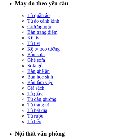
May đo theo yêu cầu
Tủ quần áo
Tú áo cánh kính
Giường ngủ
Bàn trang điểm
Kệ tivi
Tủ tivi
Kệ tv treo tường
Bàn sofa
Ghế sofa
Sofa gỗ
Bàn ghế ăn
Bàn học sinh
Bàn làm việc
Giá sách
Tủ giày
Tủ đầu giường
Tủ trang trí
Tủ bát đĩa
Tủ rượu
Tủ bếp
Nội thất văn phòng