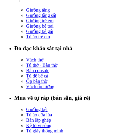
Giường tầng
Giường tầng sắt
Giường trẻ em
Giường bé trai
Giường bé gái
Tủ áo trẻ em
Đo đạc khảo sát tại nhà
Vách thờ
Tủ thờ - Bàn thờ
Bàn console
Tủ để bể cá
Ốp bàn thờ
Vách ốp tường
Mua về tự ráp (bán sẵn, giá rẻ)
Giường bệt
Tủ áo cửa lùa
Bàn lắp ghép
Kệ lò vi sóng
Tủ giày thông minh