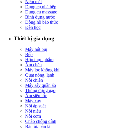
Nệm mát
Dụng cụ nhà bếp
Dụng cụ massage
Bình đựng nước
Đồng hồ báo thức
Đèn học
Thiết bị gia dụng
Máy hút bụi
Bếp
Hộp thực phẩm
Ấm chén
Máy lọc không khí
Quạt nóng, lạnh
Nồi chiên
Máy sấy quần áo
Thùng đựng gạo
Ấm siêu tốc
Máy xay
Nồi áp suất
Nồi niêu
Nồi cơm
Chảo chống dính
Bàn ủi, bàn là