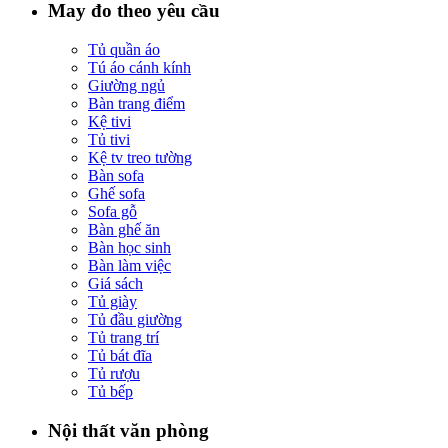
May đo theo yêu cầu
Tủ quần áo
Tú áo cánh kính
Giường ngủ
Bàn trang điểm
Kệ tivi
Tủ tivi
Kệ tv treo tường
Bàn sofa
Ghế sofa
Sofa gỗ
Bàn ghế ăn
Bàn học sinh
Bàn làm việc
Giá sách
Tủ giày
Tủ đầu giường
Tủ trang trí
Tủ bát đĩa
Tủ rượu
Tủ bếp
Nội thất văn phòng