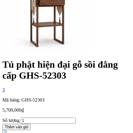
Tủ phật hiện đại gỗ sồi đẳng
cấp GHS-52303
3
Mã hàng: GHS-52303
5,700,000
₫
Số lượng
Thêm vào giỏ