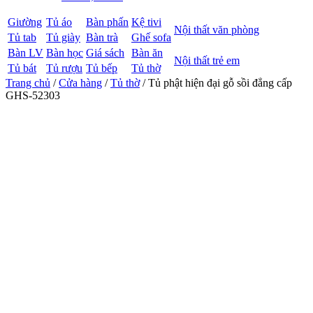
Giường
Tủ áo
Bàn phấn
Kệ tivi
Nội thất văn phòng
Tủ tab
Tủ giày
Bàn trà
Ghế sofa
Bàn LV
Bàn học
Giá sách
Bàn ăn
Nội thất trẻ em
Tủ bát
Tủ rượu
Tủ bếp
Tủ thờ
Trang chủ
/
Cửa hàng
/
Tủ thờ
/ Tủ phật hiện đại gỗ sồi đẳng cấp
GHS-52303