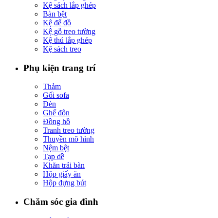
Kệ sách lắp ghép
Bàn bệt
Kệ để đồ
Kệ gỗ treo tường
Kệ thú lắp ghép
Kệ sách treo
Phụ kiện trang trí
Thảm
Gối sofa
Đèn
Ghế đôn
Đồng hồ
Tranh treo tường
Thuyền mô hình
Nệm bệt
Tạp dề
Khăn trải bàn
Hộp giấy ăn
Hộp đựng bút
Chăm sóc gia đình