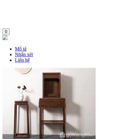
0
Mô tả
Nhận xét
Liên hệ