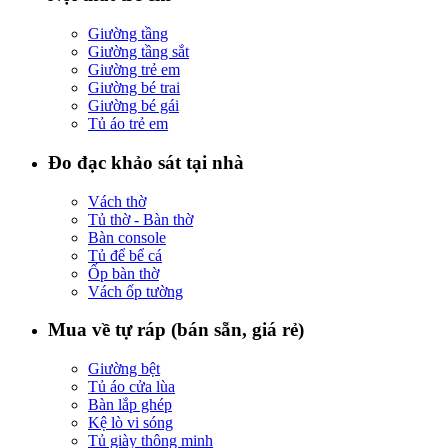
Giường tầng
Giường tầng sắt
Giường trẻ em
Giường bé trai
Giường bé gái
Tủ áo trẻ em
Đo đạc khảo sát tại nhà
Vách thờ
Tủ thờ - Bàn thờ
Bàn console
Tủ để bể cá
Ốp bàn thờ
Vách ốp tường
Mua về tự ráp (bán sẵn, giá rẻ)
Giường bệt
Tủ áo cửa lùa
Bàn lắp ghép
Kệ lò vi sóng
Tủ giày thông minh