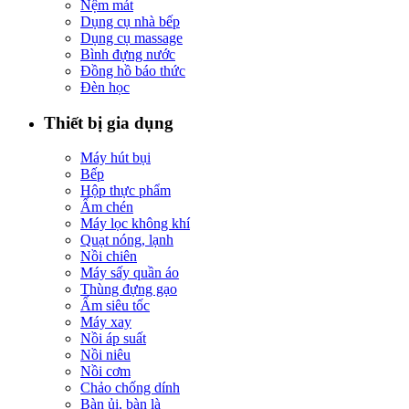
Nệm mát
Dụng cụ nhà bếp
Dụng cụ massage
Bình đựng nước
Đồng hồ báo thức
Đèn học
Thiết bị gia dụng
Máy hút bụi
Bếp
Hộp thực phẩm
Ấm chén
Máy lọc không khí
Quạt nóng, lạnh
Nồi chiên
Máy sấy quần áo
Thùng đựng gạo
Ấm siêu tốc
Máy xay
Nồi áp suất
Nồi niêu
Nồi cơm
Chảo chống dính
Bàn ủi, bàn là