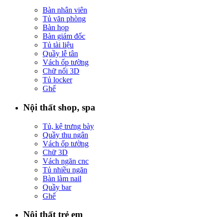
Bàn nhân viên
Tủ văn phòng
Bàn họp
Bàn giám đốc
Tủ tài liệu
Quầy lễ tân
Vách ốp tường
Chữ nổi 3D
Tủ locker
Ghế
Nội thất shop, spa
Tủ, kệ trưng bày
Quầy thu ngân
Vách ốp tường
Chữ 3D
Vách ngăn cnc
Tủ nhiều ngăn
Bàn làm nail
Quầy bar
Ghế
Nội thất trẻ em