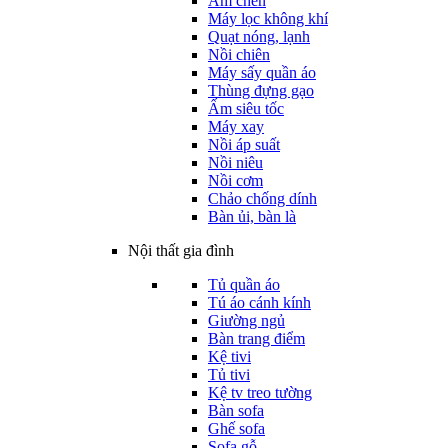
Ấm chén
Máy lọc không khí
Quạt nóng, lạnh
Nồi chiên
Máy sấy quần áo
Thùng đựng gạo
Ấm siêu tốc
Máy xay
Nồi áp suất
Nồi niêu
Nồi cơm
Chảo chống dính
Bàn ủi, bàn là
Nội thất gia đình
Tủ quần áo
Tú áo cánh kính
Giường ngủ
Bàn trang điểm
Kệ tivi
Tủ tivi
Kệ tv treo tường
Bàn sofa
Ghế sofa
Sofa gỗ