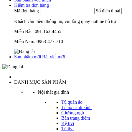
Kiểm tra đơn hàng
Mã đơn hàng
Số điện thoại
Khách cần thêm thông tin, vui lòng quay hotline hỗ trợ
Miền Bắc:
091-163-4455
Miền Nam:
0963-477-710
Sản phẩm mới
Bài viết mới
…
DANH MỤC SẢN PHẨM
Nội thất gia đình
Tủ quần áo
Tú áo cánh kính
Giường ngủ
Bàn trang điểm
Kệ tivi
Tủ tivi