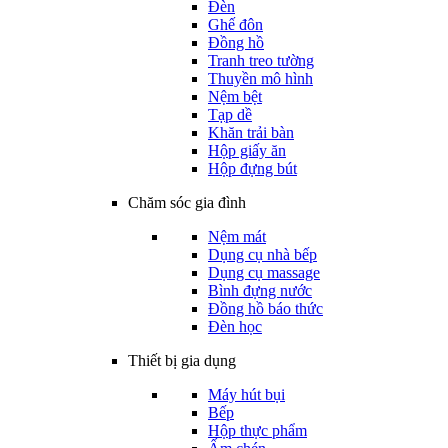
Đèn
Ghế đôn
Đồng hồ
Tranh treo tường
Thuyền mô hình
Nệm bệt
Tạp dề
Khăn trải bàn
Hộp giấy ăn
Hộp đựng bút
Chăm sóc gia đình
Nệm mát
Dụng cụ nhà bếp
Dụng cụ massage
Bình đựng nước
Đồng hồ báo thức
Đèn học
Thiết bị gia dụng
Máy hút bụi
Bếp
Hộp thực phẩm