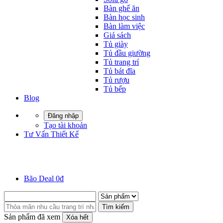
Bàn ghế ăn
Bàn học sinh
Bàn làm việc
Giá sách
Tủ giày
Tủ đầu giường
Tủ trang trí
Tủ bát đĩa
Tủ rượu
Tủ bếp
Blog
Đăng nhập
Tạo tài khoản
Tư Vấn Thiết Kế
Bão Deal 0đ
Tìm kiếm
Sản phẩm đã xem
Xóa hết