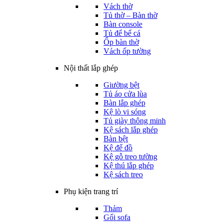
Vách thờ
Tủ thờ – Bàn thờ
Bàn console
Tủ để bể cá
Ốp bàn thờ
Vách ốp tường
Nội thất lắp ghép
Giường bệt
Tủ áo cửa lùa
Bàn lắp ghép
Kệ lò vi sóng
Tủ giày thông minh
Kệ sách lắp ghép
Bàn bệt
Kệ để đồ
Kệ gỗ treo tường
Kệ thú lắp ghép
Kệ sách treo
Phụ kiện trang trí
Thảm
Gối sofa