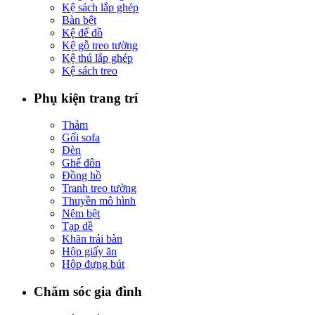
Kệ sách lắp ghép
Bàn bệt
Kệ để đồ
Kệ gỗ treo tường
Kệ thú lắp ghép
Kệ sách treo
Phụ kiện trang trí
Thảm
Gối sofa
Đèn
Ghế đôn
Đồng hồ
Tranh treo tường
Thuyền mô hình
Nệm bệt
Tạp dề
Khăn trải bàn
Hộp giấy ăn
Hộp đựng bút
Chăm sóc gia đình