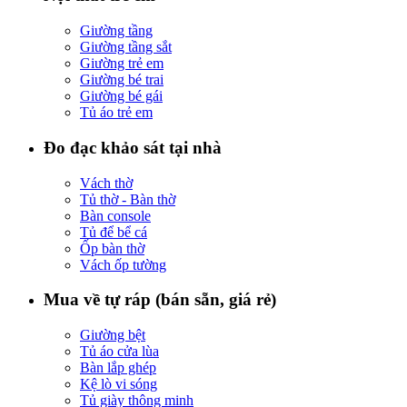
Giường tầng
Giường tầng sắt
Giường trẻ em
Giường bé trai
Giường bé gái
Tủ áo trẻ em
Đo đạc khảo sát tại nhà
Vách thờ
Tủ thờ - Bàn thờ
Bàn console
Tủ để bể cá
Ốp bàn thờ
Vách ốp tường
Mua về tự ráp (bán sẵn, giá rẻ)
Giường bệt
Tủ áo cửa lùa
Bàn lắp ghép
Kệ lò vi sóng
Tủ giày thông minh