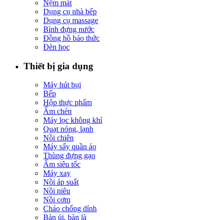
Nệm mát
Dụng cụ nhà bếp
Dụng cụ massage
Bình đựng nước
Đồng hồ báo thức
Đèn học
Thiết bị gia dụng
Máy hút bụi
Bếp
Hộp thực phẩm
Ấm chén
Máy lọc không khí
Quạt nóng, lạnh
Nồi chiên
Máy sấy quần áo
Thùng đựng gạo
Ấm siêu tốc
Máy xay
Nồi áp suất
Nồi niêu
Nồi cơm
Chảo chống dính
Bàn ủi, bàn là