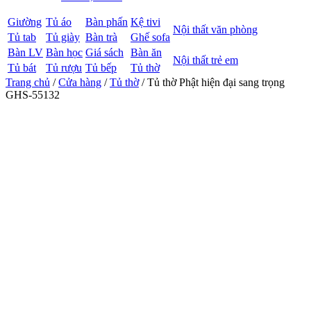
Giường
Tủ áo
Bàn phấn
Kệ tivi
Nội thất văn phòng
Tủ tab
Tủ giày
Bàn trà
Ghế sofa
Bàn LV
Bàn học
Giá sách
Bàn ăn
Nội thất trẻ em
Tủ bát
Tủ rượu
Tủ bếp
Tủ thờ
Trang chủ
/
Cửa hàng
/
Tủ thờ
/ Tủ thờ Phật hiện đại sang trọng
GHS-55132