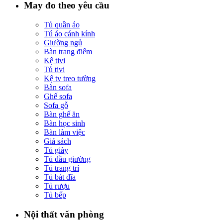
May đo theo yêu cầu
Tủ quần áo
Tú áo cánh kính
Giường ngủ
Bàn trang điểm
Kệ tivi
Tủ tivi
Kệ tv treo tường
Bàn sofa
Ghế sofa
Sofa gỗ
Bàn ghế ăn
Bàn học sinh
Bàn làm việc
Giá sách
Tủ giày
Tủ đầu giường
Tủ trang trí
Tủ bát đĩa
Tủ rượu
Tủ bếp
Nội thất văn phòng