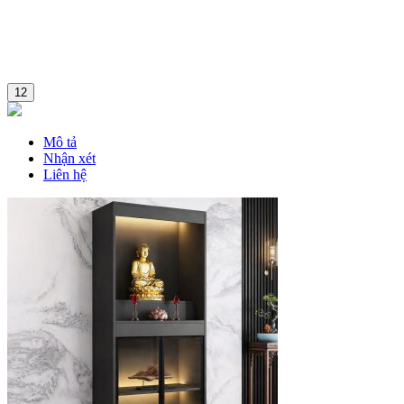
12
Mô tả
Nhận xét
Liên hệ