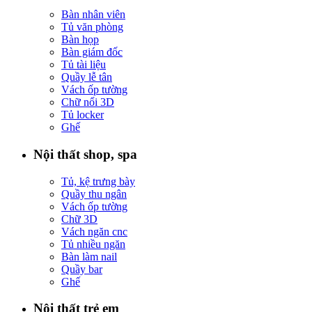
Bàn nhân viên
Tủ văn phòng
Bàn họp
Bàn giám đốc
Tủ tài liệu
Quầy lễ tân
Vách ốp tường
Chữ nổi 3D
Tủ locker
Ghế
Nội thất shop, spa
Tủ, kệ trưng bày
Quầy thu ngân
Vách ốp tường
Chữ 3D
Vách ngăn cnc
Tủ nhiều ngăn
Bàn làm nail
Quầy bar
Ghế
Nội thất trẻ em