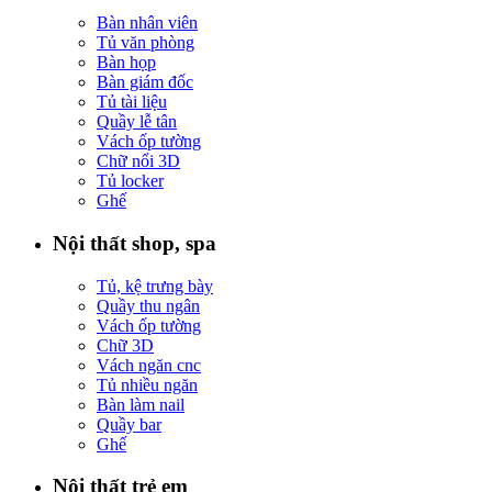
Bàn nhân viên
Tủ văn phòng
Bàn họp
Bàn giám đốc
Tủ tài liệu
Quầy lễ tân
Vách ốp tường
Chữ nổi 3D
Tủ locker
Ghế
Nội thất shop, spa
Tủ, kệ trưng bày
Quầy thu ngân
Vách ốp tường
Chữ 3D
Vách ngăn cnc
Tủ nhiều ngăn
Bàn làm nail
Quầy bar
Ghế
Nội thất trẻ em