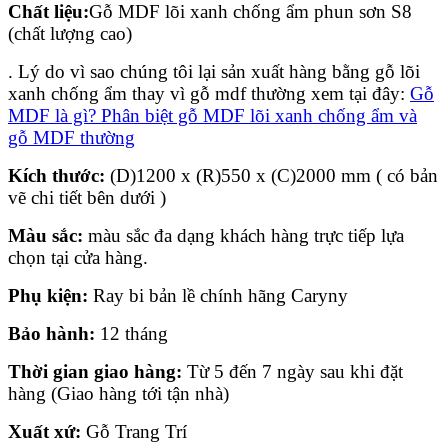
C
h
ấ
t li
ệ
u:
Gỗ MDF lõi xanh chống ẩm phun sơn S8
(chất lượng cao)
. Lý do vì sao chúng tôi lại sản xuất hàng bằng gỗ lõi
xanh chống ẩm thay vì gỗ mdf thường xem tại đây:
Gỗ
MDF là gì? Phân biệt gỗ MDF lõi xanh chống ẩm và
gỗ MDF thường
Kích th
ướ
c:
(D)1200 x (R)550 x (C)2000 mm ( có bản
vẽ chi tiết bên dưới )
Màu s
ắ
c:
màu sắc đa dạng khách hàng trực tiếp lựa
chọn tại cửa hàng.
Phụ kiện:
Ray bi bản lề chính hãng Caryny
Bảo hành:
12 tháng
Thời gian giao hàng:
Từ 5 đến 7 ngày sau khi đặt
hàng (Giao hàng tới tận nhà)
Xuất xứ:
Gỗ Trang Trí