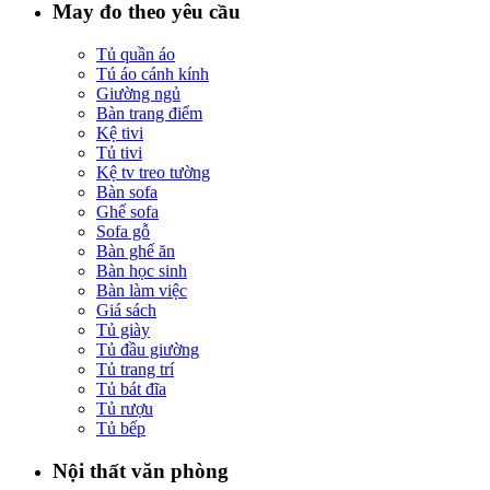
May đo theo yêu cầu
Tủ quần áo
Tú áo cánh kính
Giường ngủ
Bàn trang điểm
Kệ tivi
Tủ tivi
Kệ tv treo tường
Bàn sofa
Ghế sofa
Sofa gỗ
Bàn ghế ăn
Bàn học sinh
Bàn làm việc
Giá sách
Tủ giày
Tủ đầu giường
Tủ trang trí
Tủ bát đĩa
Tủ rượu
Tủ bếp
Nội thất văn phòng