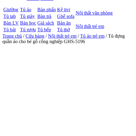
Giường
Tủ áo
Bàn phấn
Kệ tivi
Nội thất văn phòng
Tủ tab
Tủ giày
Bàn trà
Ghế sofa
Bàn LV
Bàn học
Giá sách
Bàn ăn
Nội thất trẻ em
Tủ bát
Tủ rượu
Tủ bếp
Tủ thờ
Trang chủ
/
Cửa hàng
/
Nội thất trẻ em
/
Tủ áo trẻ em
/ Tủ đựng
quần áo cho bé gỗ công nghiệp GHS-5196