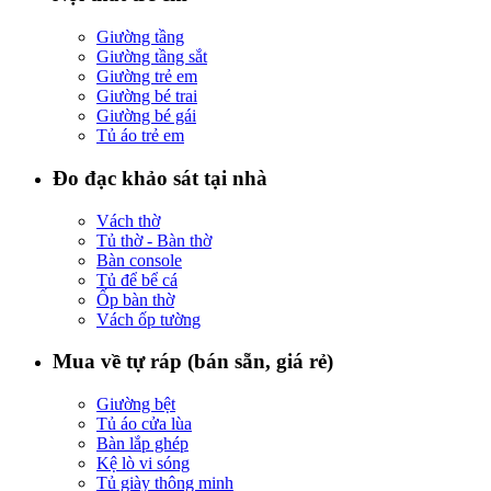
Giường tầng
Giường tầng sắt
Giường trẻ em
Giường bé trai
Giường bé gái
Tủ áo trẻ em
Đo đạc khảo sát tại nhà
Vách thờ
Tủ thờ - Bàn thờ
Bàn console
Tủ để bể cá
Ốp bàn thờ
Vách ốp tường
Mua về tự ráp (bán sẵn, giá rẻ)
Giường bệt
Tủ áo cửa lùa
Bàn lắp ghép
Kệ lò vi sóng
Tủ giày thông minh