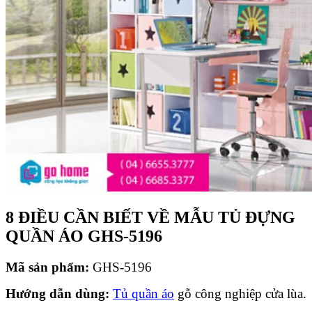
8 ĐIỀU CẦN BIẾT VỀ MẪU TỦ ĐỰNG
QUẦN ÁO GHS-5196
Mã s
ả
n ph
ẩ
m:
GHS-5196
H
ướ
ng d
ẫ
n d
ù
ng:
Tủ quần áo
gỗ công nghiệp cửa lùa.