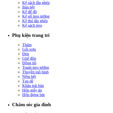
Kệ sách lắp ghép
Bàn bệt
Kệ để đồ
Kệ gỗ treo tường
Kệ thú lắp ghép
Kệ sách treo
Phụ kiện trang trí
Thảm
Gối sofa
Đèn
Ghế đôn
Đồng hồ
Tranh treo tường
Thuyền mô hình
Nệm bệt
Tạp dề
Khăn trải bàn
Hộp giấy ăn
Hộp đựng bút
Chăm sóc gia đình