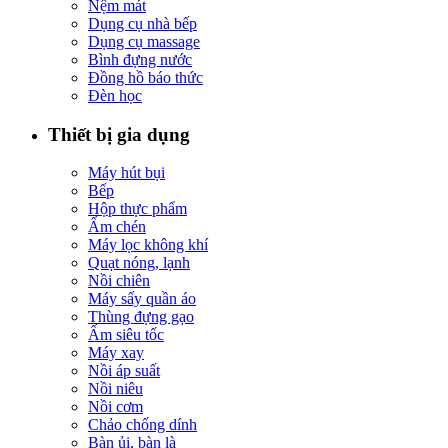
Nệm mát
Dụng cụ nhà bếp
Dụng cụ massage
Bình đựng nước
Đồng hồ báo thức
Đèn học
Thiết bị gia dụng
Máy hút bụi
Bếp
Hộp thực phẩm
Ấm chén
Máy lọc không khí
Quạt nóng, lạnh
Nồi chiên
Máy sấy quần áo
Thùng đựng gạo
Ấm siêu tốc
Máy xay
Nồi áp suất
Nồi niêu
Nồi cơm
Chảo chống dính
Bàn ủi, bàn là