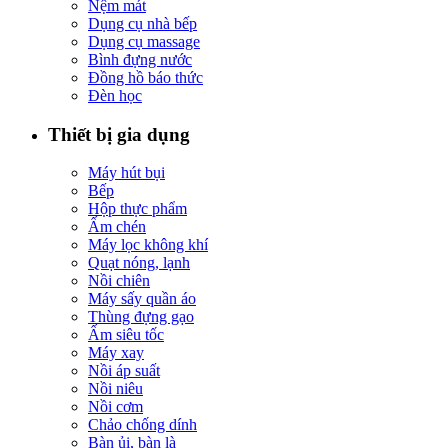
Nệm mát
Dụng cụ nhà bếp
Dụng cụ massage
Bình đựng nước
Đồng hồ báo thức
Đèn học
Thiết bị gia dụng
Máy hút bụi
Bếp
Hộp thực phẩm
Ấm chén
Máy lọc không khí
Quạt nóng, lạnh
Nồi chiên
Máy sấy quần áo
Thùng đựng gạo
Ấm siêu tốc
Máy xay
Nồi áp suất
Nồi niêu
Nồi cơm
Chảo chống dính
Bàn ủi, bàn là