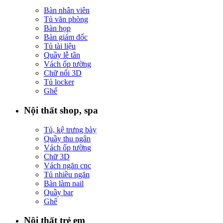
Bàn nhân viên
Tủ văn phòng
Bàn họp
Bàn giám đốc
Tủ tài liệu
Quầy lễ tân
Vách ốp tường
Chữ nổi 3D
Tủ locker
Ghế
Nội thất shop, spa
Tủ, kệ trưng bày
Quầy thu ngân
Vách ốp tường
Chữ 3D
Vách ngăn cnc
Tủ nhiều ngăn
Bàn làm nail
Quầy bar
Ghế
Nội thất trẻ em