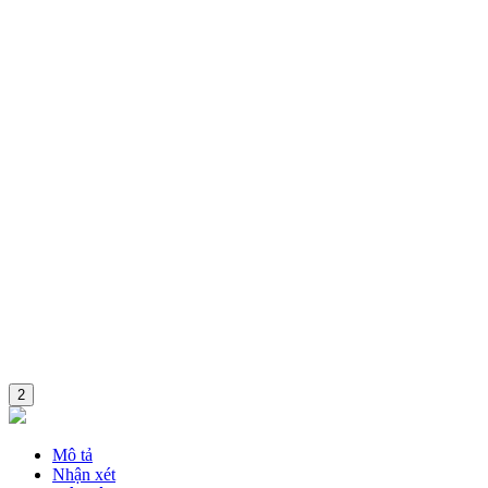
Combo
2
Mô tả
Nhận xét