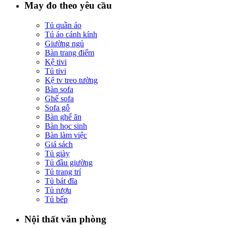
May đo theo yêu cầu
Tủ quần áo
Tú áo cánh kính
Giường ngủ
Bàn trang điểm
Kệ tivi
Tủ tivi
Kệ tv treo tường
Bàn sofa
Ghế sofa
Sofa gỗ
Bàn ghế ăn
Bàn học sinh
Bàn làm việc
Giá sách
Tủ giày
Tủ đầu giường
Tủ trang trí
Tủ bát đĩa
Tủ rượu
Tủ bếp
Nội thất văn phòng