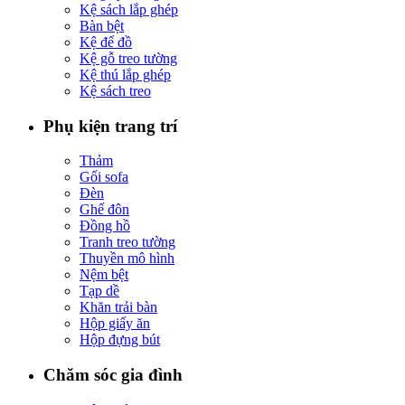
Kệ sách lắp ghép
Bàn bệt
Kệ để đồ
Kệ gỗ treo tường
Kệ thú lắp ghép
Kệ sách treo
Phụ kiện trang trí
Thảm
Gối sofa
Đèn
Ghế đôn
Đồng hồ
Tranh treo tường
Thuyền mô hình
Nệm bệt
Tạp dề
Khăn trải bàn
Hộp giấy ăn
Hộp đựng bút
Chăm sóc gia đình