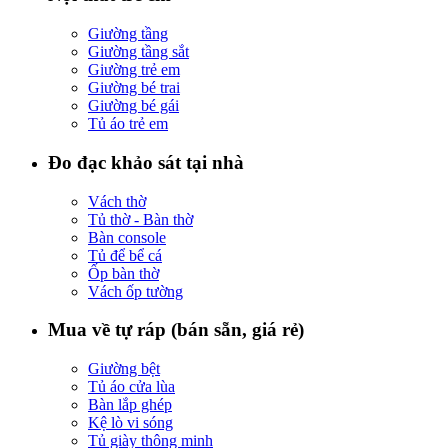
Giường tầng
Giường tầng sắt
Giường trẻ em
Giường bé trai
Giường bé gái
Tủ áo trẻ em
Đo đạc khảo sát tại nhà
Vách thờ
Tủ thờ - Bàn thờ
Bàn console
Tủ để bể cá
Ốp bàn thờ
Vách ốp tường
Mua về tự ráp (bán sẵn, giá rẻ)
Giường bệt
Tủ áo cửa lùa
Bàn lắp ghép
Kệ lò vi sóng
Tủ giày thông minh