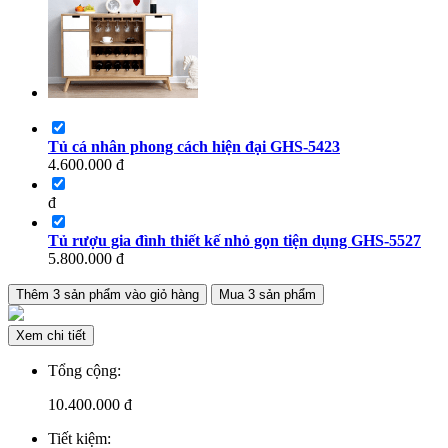
Tủ cá nhân phong cách hiện đại GHS-5423
4.600.000
đ
đ
Tủ rượu gia đình thiết kế nhỏ gọn tiện dụng GHS-5527
5.800.000
đ
Thêm
3
sản phẩm vào giỏ hàng
Mua
3
sản phẩm
Xem chi tiết
Tổng cộng:
10.400.000
đ
Tiết kiệm: