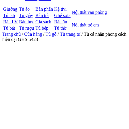
Giường
Tủ áo
Bàn phấn
Kệ tivi
Nội thất văn phòng
Tủ tab
Tủ giày
Bàn trà
Ghế sofa
Bàn LV
Bàn học
Giá sách
Bàn ăn
Nội thất trẻ em
Tủ bát
Tủ rượu
Tủ bếp
Tủ thờ
Trang chủ
/
Cửa hàng
/
Tủ gỗ
/
Tủ trang trí
/ Tủ cá nhân phong cách
hiện đại GHS-5423