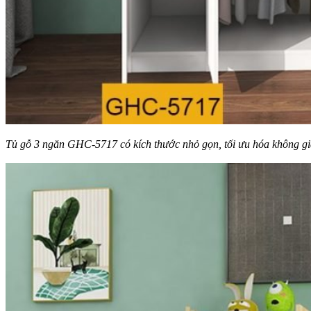
Tủ gỗ 3 ngăn GHC-5717 có kích thước nhỏ gọn, tối ưu hóa không g