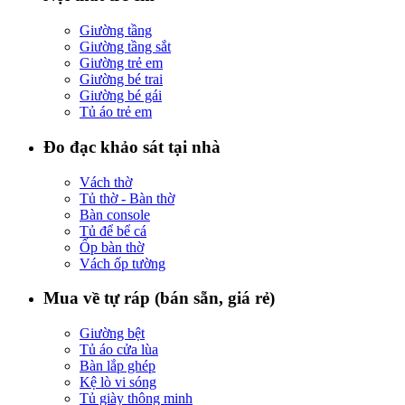
Giường tầng
Giường tầng sắt
Giường trẻ em
Giường bé trai
Giường bé gái
Tủ áo trẻ em
Đo đạc khảo sát tại nhà
Vách thờ
Tủ thờ - Bàn thờ
Bàn console
Tủ để bể cá
Ốp bàn thờ
Vách ốp tường
Mua về tự ráp (bán sẵn, giá rẻ)
Giường bệt
Tủ áo cửa lùa
Bàn lắp ghép
Kệ lò vi sóng
Tủ giày thông minh