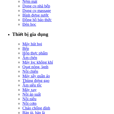
Nệm mát
Dụng cụ nhà bếp
Dụng cụ massage
Bình đựng nước
Đồng hồ báo thức
Đèn học
Thiết bị gia dụng
Máy hút bụi
Bếp
Hộp thực phẩm
Ấm chén
Máy lọc không khí
Quạt nóng, lạnh
Nồi chiên
Máy sấy quần áo
Thùng đựng gạo
Ấm siêu tốc
Máy xay
Nồi áp suất
Nồi niêu
Nồi cơm
Chảo chống dính
Bàn ủi, bàn là