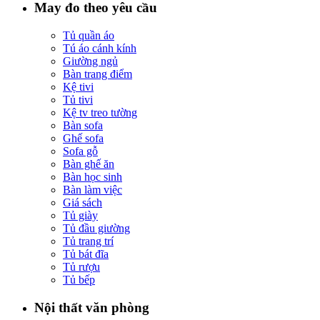
May đo theo yêu cầu
Tủ quần áo
Tú áo cánh kính
Giường ngủ
Bàn trang điểm
Kệ tivi
Tủ tivi
Kệ tv treo tường
Bàn sofa
Ghế sofa
Sofa gỗ
Bàn ghế ăn
Bàn học sinh
Bàn làm việc
Giá sách
Tủ giày
Tủ đầu giường
Tủ trang trí
Tủ bát đĩa
Tủ rượu
Tủ bếp
Nội thất văn phòng