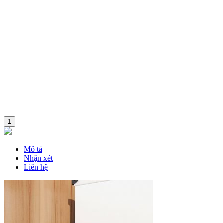
1
Mô tả
Nhận xét
Liên hệ