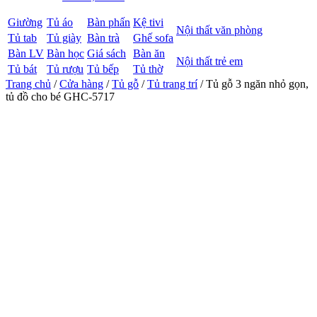
Giường
Tủ áo
Bàn phấn
Kệ tivi
Nội thất văn phòng
Tủ tab
Tủ giày
Bàn trà
Ghế sofa
Bàn LV
Bàn học
Giá sách
Bàn ăn
Nội thất trẻ em
Tủ bát
Tủ rượu
Tủ bếp
Tủ thờ
Trang chủ
/
Cửa hàng
/
Tủ gỗ
/
Tủ trang trí
/ Tủ gỗ 3 ngăn nhỏ gọn,
tủ đồ cho bé GHC-5717