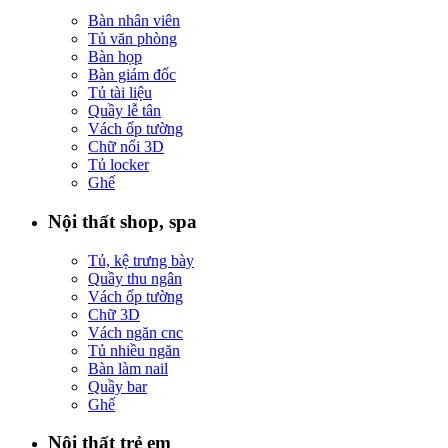
Bàn nhân viên
Tủ văn phòng
Bàn họp
Bàn giám đốc
Tủ tài liệu
Quầy lễ tân
Vách ốp tường
Chữ nổi 3D
Tủ locker
Ghế
Nội thất shop, spa
Tủ, kệ trưng bày
Quầy thu ngân
Vách ốp tường
Chữ 3D
Vách ngăn cnc
Tủ nhiều ngăn
Bàn làm nail
Quầy bar
Ghế
Nội thất trẻ em