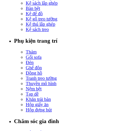
Kệ sách lắp ghép
Bàn bệt
Kệ để đồ
Kệ gỗ treo tường
Kệ thú lắp ghép
Kệ sách treo
Phụ kiện trang trí
Thảm
Gối sofa
Đèn
Ghế đôn
Đồng hồ
Tranh treo tường
Thuyền mô hình
Nệm bệt
Tạp dề
Khăn trải bàn
Hộp giấy ăn
Hộp đựng bút
Chăm sóc gia đình